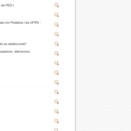
o de PED I.
nato em Pediatria I da UFRN -
do ao adolescente"
adores, televisores,