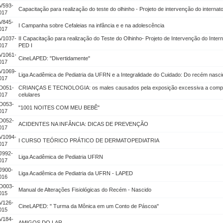
V593-
Capacitação para realização do teste do olhinho - Projeto de intervenção do internat
017
V845-
I Campanha sobre Cefaleias na infância e e na adolescência
017
V1037-
II Capacitação para realização do Teste do Olhinho- Projeto de Intervenção do Inter
017
PED I
V1061-
CineLAPED: "Divertidamente"
017
V1069-
Liga Acadêmica de Pediatria da UFRN e a Integralidade do Cuidado: Do recém nasci
017
D051-
CRIANÇAS E TECNOLOGIA: os males causados pela exposição excessiva a comput
017
celulares
D053-
"1001 NOITES COM MEU BEBÊ"
017
D052-
ACIDENTES NA INFÂNCIA: DICAS DE PREVENÇÃO
017
V1094-
I CURSO TEÓRICO PRÁTICO DE DERMATOPEDIATRIA
017
J992-
Liga Acadêmica de Pediatria UFRN
017
J900-
Liga Acadêmica de Pediatria da UFRN - LAPED
016
D003-
Manual de Alterações Fisiológicas do Recém - Nascido
015
V126-
CineLAPED: " Turma da Mônica em um Conto de Páscoa"
015
V184-
AMIGOS DO LAR