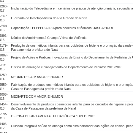
017
J266-
Implantação do Telepediatria em cenários de prática de atenção primária, secundária 
017
V367-
I Jornada de Infectopediatria do Rio Grande do Norte
016
V654-
Capacitação TELEPEDIATRIA para docentes e técnicos UASCA/HUOL
016
J891-
Núcleo de Acolhimento à Criança Vítima de Violência
016
J179-
Produção de cosméticos infantis para os cuidados de higiene e promoção da saúde
015
Passagem da prefeitura de Natal
J887-
Projeto de Ações e Práticas Inovadoras de Ensino do Departamento de Pediatria d
015
V831-
Oficina de avaliação e planejamento do Departamento de Pediatria 2015/2016
015
J259-
MEDIARTE COM AMOR E HUMOR
014
J559-
Fabricação de produtos cosméticos infantis para os cuidados de higiene e promoçã
014
Casa de Passagem da prefeitura de Natal
J008-
MEDIARTE COM AMOR E HUMOR
013
J454-
Desenvolvimento de produtos cosméticos infantis para os cuidados de higiene e p
013
da Casa de Passagem da prefeitura de Natal
V595-
OFICINA DEPARTAMENTAL PEDAGÓGICA / DPEDI 2013
013
J406-
Cuidado Integral à saúde da criança como eixo norteador das ações de ensino, pes
012