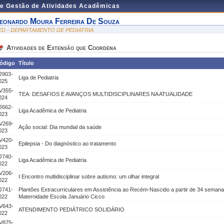
de Gestão de Atividades Acadêmicas
eonardo Moura Ferreira De Souza
ED - DEPARTAMENTO DE PEDIATRIA
Atividades de Extensão que Coordena
ódigo
Título
J903-
Liga de Pediatria
025
V355-
TEA: DESAFIOS E AVANÇOS MULTIDISCIPLINARES NA ATUALIDADE
024
J662-
Liga Acadêmica de Pediatria
023
V269-
Ação social: Dia mundial da saúde
023
V420-
Epilepsia - Do diagnóstico ao tratamento
023
J740-
Liga Acadêmica de Pediatria
022
V206-
I Encontro multidisciplinar sobre autismo: um olhar integral
022
J741-
Plantões Extracurriculares em Assistência ao Recém-Nascido a partir de 34 seman
022
Maternidade Escola Januário Cicco
V643-
ATENDIMENTO PEDIÁTRICO SOLIDÁRIO
022
V875-