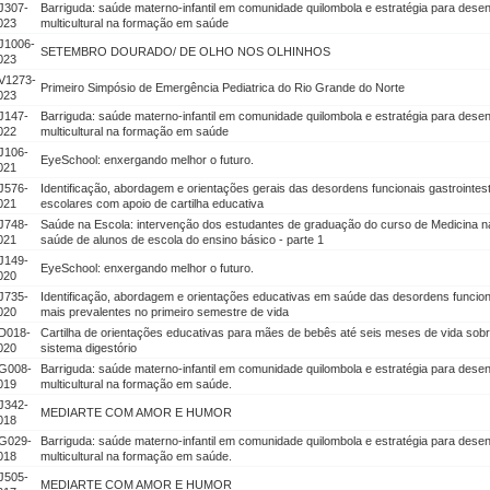
J307-
Barriguda: saúde materno-infantil em comunidade quilombola e estratégia para des
023
multicultural na formação em saúde
J1006-
SETEMBRO DOURADO/ DE OLHO NOS OLHINHOS
023
V1273-
Primeiro Simpósio de Emergência Pediatrica do Rio Grande do Norte
023
J147-
Barriguda: saúde materno-infantil em comunidade quilombola e estratégia para des
022
multicultural na formação em saúde
J106-
EyeSchool: enxergando melhor o futuro.
021
J576-
Identificação, abordagem e orientações gerais das desordens funcionais gastrointest
021
escolares com apoio de cartilha educativa
J748-
Saúde na Escola: intervenção dos estudantes de graduação do curso de Medicina n
021
saúde de alunos de escola do ensino básico - parte 1
J149-
EyeSchool: enxergando melhor o futuro.
020
J735-
Identificação, abordagem e orientações educativas em saúde das desordens funciona
020
mais prevalentes no primeiro semestre de vida
D018-
Cartilha de orientações educativas para mães de bebês até seis meses de vida sob
020
sistema digestório
G008-
Barriguda: saúde materno-infantil em comunidade quilombola e estratégia para des
019
multicultural na formação em saúde.
J342-
MEDIARTE COM AMOR E HUMOR
018
G029-
Barriguda: saúde materno-infantil em comunidade quilombola e estratégia para des
018
multicultural na formação em saúde.
J505-
MEDIARTE COM AMOR E HUMOR