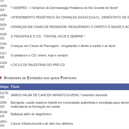
011
V426-
“I SIDEPED – I Simpósio de Dermatologia Pediátrica do Rio Grande do Norte”
010
V499-
I ATENDIMENTO PEDIÀTRICO ÁS CRIANÇAS DA ESCOLA CL. DEMÓCRITO DE 
010
J025-
CRIANÇAS EM CASAS DE PASSAGEM: RESGATANDO O DIREITO À SAUDE E A
010
J029-
O PEDIATRA E O CD : "ONTEM, HOJE E SEMPRE "
010
J135-
Crianças em Casas de Passagem : resgatando o direito à saúde e ao lazer
009
J117-
O pediatra e o CD: ontem, hoje e sempre
009
V320-
I CICLO DE PALESTRAS DO PRÉ-CD
009
Atividades de Extensão das quais Participo
ódigo
Título
J1178-
VAMOS FALAR DE CANCER INFANTOJUVENIL? setembro dourado
025
J295-
Barriguda: saúde materno-infantil em comunidade quilombola e estratégia para des
024
multicultural na formação em saúde
R106-
Epilepsia além do diagnóstico
024
V651-
Cancer InfantoJuvenil e de olho nos olhinhos
024