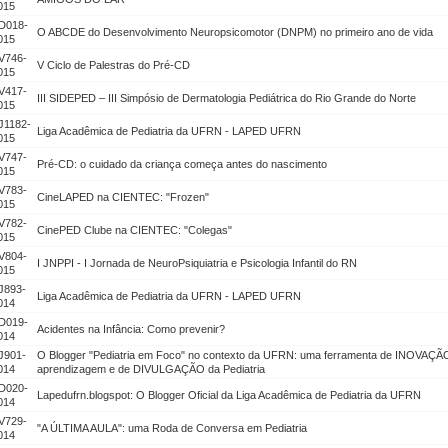
015
D018-
O ABCDE do Desenvolvimento Neuropsicomotor (DNPM) no primeiro ano de vida
015
V746-
V Ciclo de Palestras do Pré-CD
015
V417-
III SIDEPED – III Simpósio de Dermatologia Pediátrica do Rio Grande do Norte
015
J1182-
Liga Acadêmica de Pediatria da UFRN - LAPED UFRN
015
V747-
Pré-CD: o cuidado da criança começa antes do nascimento
015
V783-
CineLAPED na CIENTEC: "Frozen"
015
V782-
CinePED Clube na CIENTEC: "Colegas"
015
V804-
I JNPPI - I Jornada de NeuroPsiquiatria e Psicologia Infantil do RN
015
J893-
Liga Acadêmica de Pediatria da UFRN - LAPED UFRN
014
D019-
Acidentes na Infância: Como prevenir?
014
J901-
O Blogger "Pediatria em Foco" no contexto da UFRN: uma ferramenta de INOVAÇÃ
014
aprendizagem e de DIVULGAÇÃO da Pediatria
D020-
Lapedufrn.blogspot: O Blogger Oficial da Liga Acadêmica de Pediatria da UFRN
014
V729-
"A ÚLTIMA AULA": uma Roda de Conversa em Pediatria
014