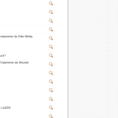
amento da Otite Média
zir?
tamento da Sinusite
O LAZER