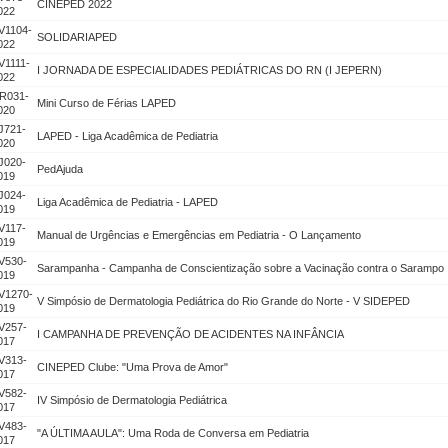
CINEPED 2022
022
V1104-
SOLIDARIAPED
022
V1111-
I JORNADA DE ESPECIALIDADES PEDIÁTRICAS DO RN (I JEPERN)
022
R031-
Mini Curso de Férias LAPED
020
J721-
LAPED - Liga Acadêmica de Pediatria
020
J020-
PedAjuda
019
J024-
Liga Acadêmica de Pediatria - LAPED
019
V117-
Manual de Urgências e Emergências em Pediatria - O Lançamento
019
V530-
Sarampanha - Campanha de Conscientização sobre a Vacinação contra o Sarampo
019
V1270-
V Simpósio de Dermatologia Pediátrica do Rio Grande do Norte - V SIDEPED
019
V257-
I CAMPANHA DE PREVENÇÃO DE ACIDENTES NA INFÂNCIA
017
V313-
CINEPED Clube: "Uma Prova de Amor"
017
V582-
IV Simpósio de Dermatologia Pediátrica
017
V483-
"A ÚLTIMA AULA": Uma Roda de Conversa em Pediatria
017