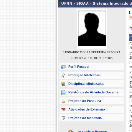
UFRN ›
SIGAA - Sistema Integrado 
L
P
C
P
2
LEONARDO MOURA FERREIRA DE SOUZA
E
2
DEPARTAMENTO DE PEDIATRIA
P
Perfil Pessoal
2
E
Produção Intelectual
2
E
Disciplinas Ministradas
2
Relatórios de Atividade Docente
P
2
Projetos de Pesquisa
E
2
Atividades de Extensão
P
2
Projetos de Monitoria
E
2
E
Ir ao Menu Principal