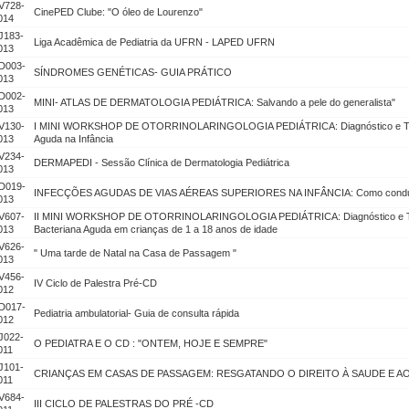
V728-
CinePED Clube: "O óleo de Lourenzo"
014
J183-
Liga Acadêmica de Pediatria da UFRN - LAPED UFRN
013
D003-
SÍNDROMES GENÉTICAS- GUIA PRÁTICO
013
D002-
MINI- ATLAS DE DERMATOLOGIA PEDIÁTRICA: Salvando a pele do generalista"
013
V130-
I MINI WORKSHOP DE OTORRINOLARINGOLOGIA PEDIÁTRICA: Diagnóstico e Trat
013
Aguda na Infância
V234-
DERMAPEDI - Sessão Clínica de Dermatologia Pediátrica
013
D019-
INFECÇÕES AGUDAS DE VIAS AÉREAS SUPERIORES NA INFÂNCIA: Como condu
013
V607-
II MINI WORKSHOP DE OTORRINOLARINGOLOGIA PEDIÁTRICA: Diagnóstico e Tra
013
Bacteriana Aguda em crianças de 1 a 18 anos de idade
V626-
" Uma tarde de Natal na Casa de Passagem "
013
V456-
IV Ciclo de Palestra Pré-CD
012
D017-
Pediatria ambulatorial- Guia de consulta rápida
012
J022-
O PEDIATRA E O CD : "ONTEM, HOJE E SEMPRE"
011
J101-
CRIANÇAS EM CASAS DE PASSAGEM: RESGATANDO O DIREITO À SAUDE E A
011
V684-
III CICLO DE PALESTRAS DO PRÉ -CD