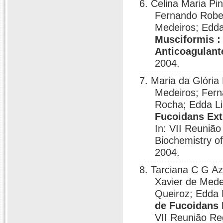
6. Celina Maria Pi
Fernando Rober
Medeiros; Edda
Musciformis : 
Anticoagulant
2004.
7. Maria da Glória
Medeiros; Fern
Rocha; Edda Li
Fucoidans Ext
In: VII Reuniã
Biochemistry o
2004.
8. Tarciana C G A
Xavier de Mede
Queiroz; Edda 
de Fucoidans 
VII Reunião Re