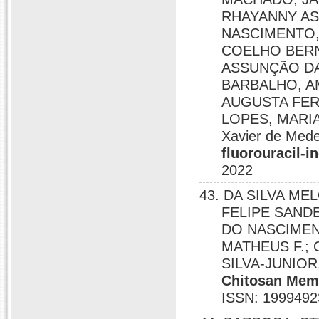
RHAYANNY AS
NASCIMENTO,
COELHO BERN
ASSUNÇÃO DA
BARBALHO, A
AUGUSTA FER
LOPES, MARIA 
Xavier de Mede
fluorouracil-i
2022
43. DA SILVA M
FELIPE SANDE
DO NASCIME
MATHEUS F.; Ca
SILVA-JUNIO
Chitosan Memb
ISSN: 1999492