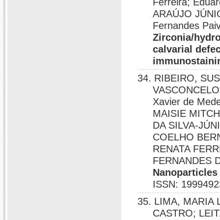
Ferreira; Edua
ARAÚJO JÚNIO
Fernandes Paiv
Zirconia/hydrox
calvarial def
immunostainin
34. RIBEIRO, SU
VASCONCELOS,
Xavier de Me
MAISIE MITCH
DA SILVA-JÚ
COELHO BERN
RENATA FERR
FERNANDES 
Nanoparticles
ISSN: 1999492
35. LIMA, MARIA
CASTRO; LEIT