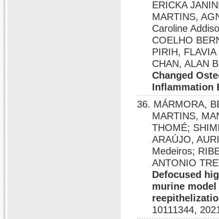
ERICKA JANIN
MARTINS, AG
Caroline Addi
COELHO BERN
PIRIH, FLAVI
CHAN, ALAN B.
Changed Osteo
Inflammation 
36. MÁRMORA, B
MARTINS, MA
THOMÉ; SHIMI
ARAÚJO, AURIG
Medeiros; RI
ANTONIO TREV
Defocused high
murine model
reepithelizati
10111344, 202