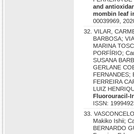
and antioxidan
mombin leaf i
00039969, 202
32. VILAR, CARM
BARBOSA; VI
MARINA TOSC
PORFÍRIO; Caro
SUSANA BARB
GERLANE COE
FERNANDES; 
FERREIRA CA
LUIZ HENRIQU
Fluorouracil-
ISSN: 1999492
33. VASCONCELOS
Makiko Ishii; 
BERNARDO GU