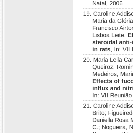
Natal, 2006.
19. Caroline Addis
Maria da Glóri
Francisco Airt
Lisboa Leite.
E
steroidal anti
in rats
, In: VI
20. Maria Leila Ca
Queiroz; Romin
Medeiros; Mari
Effects of fuc
influx and nit
In: VII Reuniã
21. Caroline Addis
Brito; Figueire
Daniella Rosa 
C.; Nogueira, N