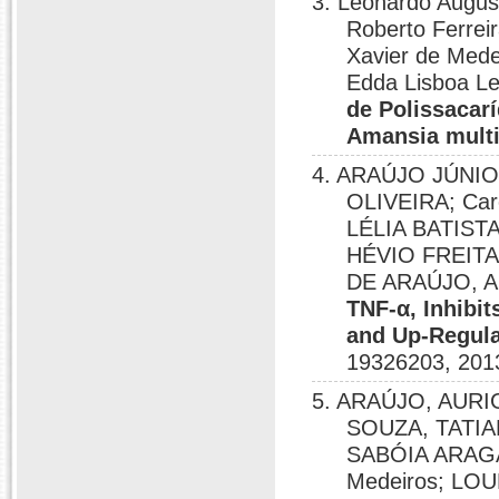
3. Leonardo Augus
Roberto Ferreir
Xavier de Mede
Edda Lisboa Le
de Polissacar
Amansia multi
4. ARAÚJO JÚNI
OLIVEIRA; Caro
LÉLIA BATIST
HÉVIO FREIT
DE ARAÚJO, 
TNF-α, Inhibi
and Up-Regula
19326203, 201
5. ARAÚJO, AUR
SOUZA, TATIA
SABÓIA ARAGÃO
Medeiros; L