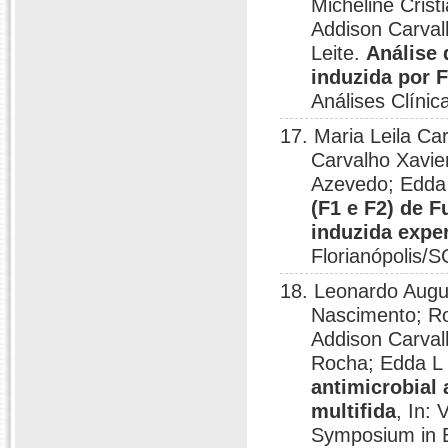
Micheline Cris
Addison Carval
Leite.
Análise 
induzida por 
Análises Clínic
17. Maria Leila Ca
Carvalho Xavie
Azevedo; Edda 
(F1 e F2) de F
induzida expe
Florianópolis/S
18. Leonardo Augus
Nascimento; Ro
Addison Carval
Rocha; Edda L 
antimicrobial 
multifida
, In:
Symposium in B