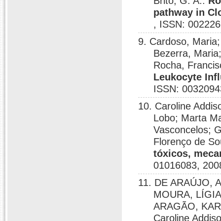
Brito, G. A..
Ro
pathway in Clo
, ISSN: 002226
9. Cardoso, Maria;
Bezerra, Maria
Rocha, Francis
Leukocyte Inf
ISSN: 0032094
10. Caroline Addis
Lobo; Marta Ma
Vasconcelos; G
Florenço de S
tóxicos, meca
01016083, 200
11. DE ARAÚJO, 
MOURA, LÍGI
ARAGÃO, KAR
Caroline Addis