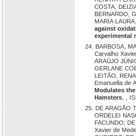
COSTA, DEIZ
BERNARDO; GA
MARIA LAURA
against oxidat
experimental 
24. BARBOSA, MAIS
Carvalho Xavi
ARAÚJO JÚNI
GERLANE COEL
LEITÃO, REN
Emanuella de 
Modulates the 
Hamsters
, , 
25. DE ARAGÃO 
ORDELEI NAS
FACUNDO; DE L
Xavier de Me