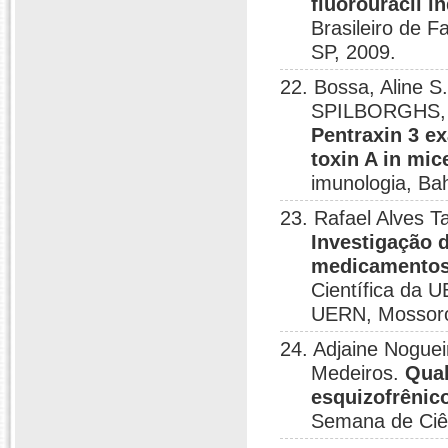
fluorouracil i
Brasileiro de F
SP, 2009.
22. Bossa, Aline S
SPILBORGHS, G.
Pentraxin 3 ex
toxin A in mic
imunologia, Ba
23. Rafael Alves T
Investigação 
medicamentos
Científica da 
UERN, Mossoró
24. Adjaine Noguei
Medeiros.
Qual
esquizofrênic
Semana de Ciên