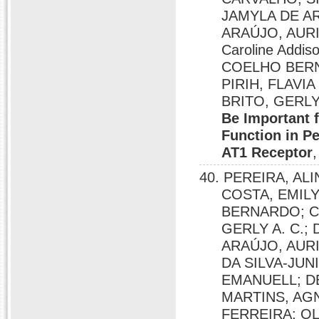
JAMYLA DE A
ARAÚJO, AUR
Caroline Addi
COELHO BERN
PIRIH, FLAVI
BRITO, GERL
Be Important 
Function in P
AT1 Receptor
40. PEREIRA, A
COSTA, EMIL
BERNARDO; Car
GERLY A. C.;
ARAÚJO, AUR
DA SILVA-JUN
EMANUELL; D
MARTINS, AG
FERREIRA; OL