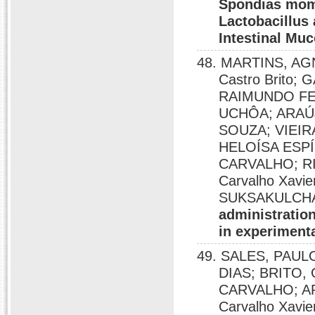
Spondias momb
Lactobacillus 
Intestinal Muc
48. MARTINS, AGN
Castro Brito
RAIMUNDO FE
UCHÔA; ARAÚ
SOUZA; VIEI
HELOÍSA ESP
CARVALHO; RI
Carvalho Xavi
SUKSAKULCHA
administration
in experimenta
49. SALES, PAUL
DIAS; BRITO,
CARVALHO; AR
Carvalho Xavie