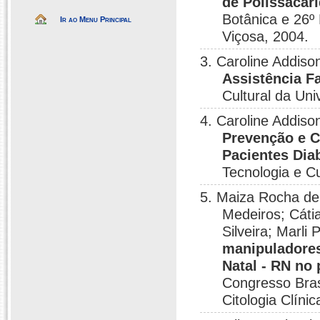
de Polissacar
Botânica e 26º
Ir ao Menu Principal
Viçosa, 2004.
3. Caroline Addiso
Assistência F
Cultural da Un
4. Caroline Addiso
Prevenção e C
Pacientes Dia
Tecnologia e C
5. Maiza Rocha de 
Medeiros; Cáti
Silveira; Marli 
manipuladores
Natal - RN no
Congresso Brasi
Citologia Clíni