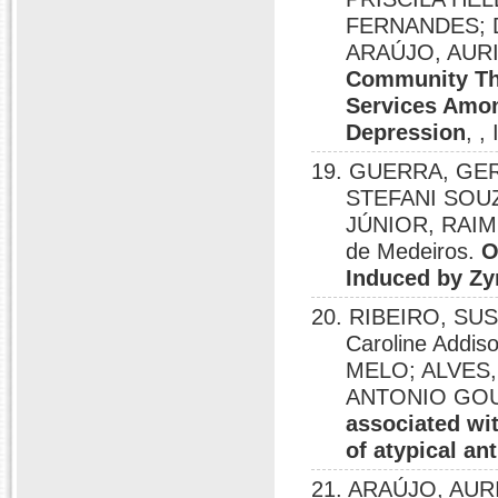
FERNANDES; 
ARAÚJO, AUR
Community The
Services Amon
Depression
, ,
19. GUERRA, GE
STEFANI SOU
JÚNIOR, RAIMU
de Medeiros.
O
Induced by Zy
20. RIBEIRO, S
Caroline Addi
MELO; ALVES
ANTONIO GOU
associated wi
of atypical an
21. ARAÚJO, AU