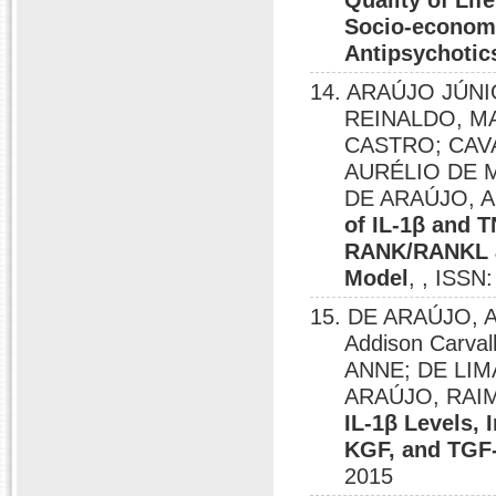
Quality of Lif
Socio-economi
Antipsychotic
14. ARAÚJO JÚN
REINALDO, MA
CASTRO; CAV
AURÉLIO DE MO
DE ARAÚJO, 
of IL-1β and 
RANK/RANKL an
Model
, , ISSN
15. DE ARAÚJO, 
Addison Carva
ANNE; DE LIM
ARAÚJO, RA
IL-1β Levels,
KGF, and TGF-
2015