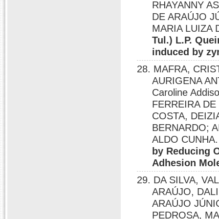
RHAYANNY A
DE ARAÚJO J
MARIA LUIZA 
Tul.) L.P. Que
induced by zy
28. MAFRA, CRI
AURIGENA AN
Caroline Addis
FERREIRA DE
COSTA, DEIZ
BERNARDO; A
ALDO CUNHA
by Reducing O
Adhesion Mol
29. DA SILVA, V
ARAÚJO, DAL
ARAÚJO JÚNI
PEDROSA, MATH