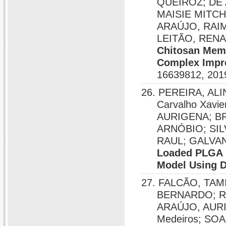
QUEIROZ; DE 
MAISIE MITC
ARAÚJO, RAI
LEITÃO, RENA
Chitosan Memb
Complex Impro
16639812, 201
26. PEREIRA, ALI
Carvalho Xavi
AURIGENA; BR
ARNÓBIO; SIL
RAUL; GALVAN
Loaded PLGA N
Model Using D
27. FALCÃO, TA
BERNARDO; R
ARAÚJO, AURIG
Medeiros; SO