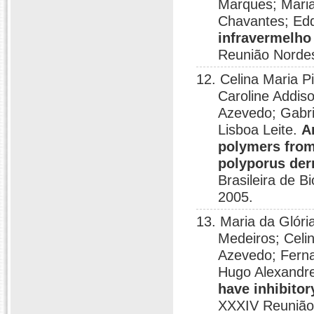
Marques; Maria
Chavantes; Edd
infravermelho
Reunião Nordes
12. Celina Maria P
Caroline Addis
Azevedo; Gabri
Lisboa Leite.
A
polymers fro
polyporus de
Brasileira de B
2005.
13. Maria da Glóri
Medeiros; Celi
Azevedo; Ferna
Hugo Alexandre
have inhibitor
XXXIV Reunião 