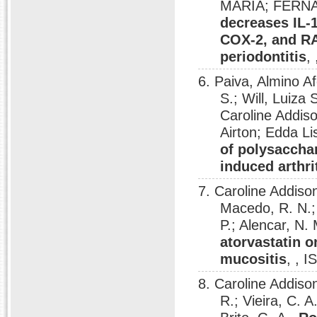
MARIA; FERN
decreases IL-
COX-2, and RA
periodontitis
,
6. Paiva, Almino A
S.; Will, Luiza
Caroline Addis
Airton; Edda Li
of polysaccha
induced arthrit
7. Caroline Addiso
Macedo, R. N.;
P.; Alencar, N. 
atorvastatin o
mucositis
, , 
8. Caroline Addiso
R.; Vieira, C. A