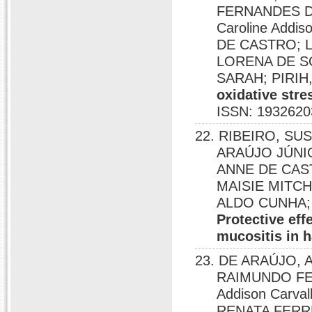
FERNANDES D
Caroline Addi
DE CASTRO; 
LORENA DE S
SARAH; PIRIH,
oxidative stre
ISSN: 1932620
22. RIBEIRO, S
ARAÚJO JÚNI
ANNE DE CAS
MAISIE MITCH
ALDO CUNHA; C
Protective ef
mucositis in 
23. DE ARAÚJO,
RAIMUNDO FE
Addison Carva
RENATA FERRE