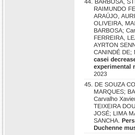
44. BARBOSA, S
RAIMUNDO FE
ARAÚJO, AURI
OLIVEIRA, MA
BARBOSA; Carol
FERREIRA, L
AYRTON SENN
CANINDÉ DE;
casei decreas
experimental m
2023
45. DE SOUZA C
MARQUES; BAT
Carvalho Xavi
TEIXEIRA DO
JOSÉ; LIMA M
SANCHA.
Pers
Duchenne mus