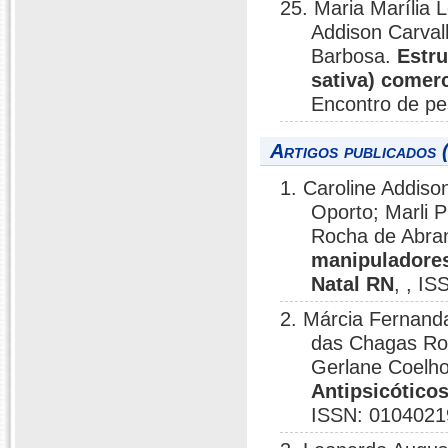
25. Maria Marília 
Addison Carval
Barbosa.
Estru
sativa) comer
Encontro de p
Artigos publicados 
1. Caroline Addiso
Oporto; Marli P
Rocha de Abra
manipuladores
Natal RN
, , I
2. Márcia Fernanda
das Chagas Rod
Gerlane Coelho
Antipsicóticos
ISSN: 0104021