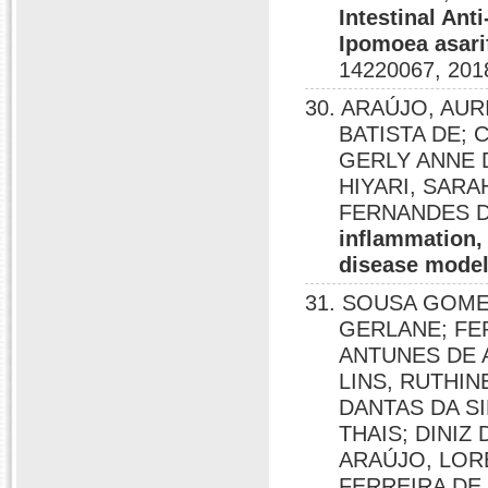
Intestinal Ant
Ipomoea asarif
14220067, 201
30. ARAÚJO, AU
BATISTA DE; Ca
GERLY ANNE 
HIYARI, SARA
FERNANDES 
inflammation,
disease mode
31. SOUSA GOM
GERLANE; FE
ANTUNES DE 
LINS, RUTHI
DANTAS DA SI
THAIS; DINIZ
ARAÚJO, LOREN
FERREIRA DE