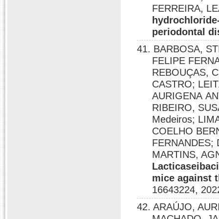
FERREIRA, L
hydrochloride-
periodontal d
41. BARBOSA, ST
FELIPE FERN
REBOUÇAS, C
CASTRO; LEI
AURIGENA AN
RIBEIRO, SUSA
Medeiros; LI
COELHO BERN
FERNANDES; 
MARTINS, AG
Lacticaseibaci
mice against t
16643224, 202
42. ARAÚJO, AUR
MACHADO, JA