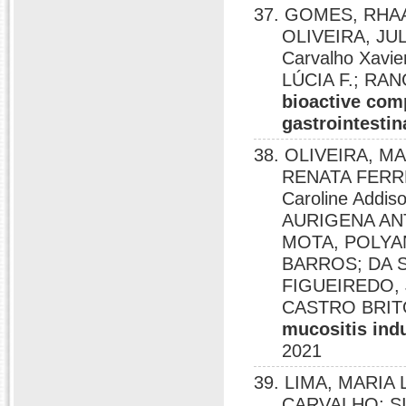
37. GOMES, RHAA
OLIVEIRA, JUL
Carvalho Xavi
LÚCIA F.; RA
bioactive com
gastrointestin
38. OLIVEIRA, M
RENATA FERR
Caroline Addis
AURIGENA AN
MOTA, POLYA
BARROS; DA 
FIGUEIREDO, 
CASTRO BRIT
mucositis indu
2021
39. LIMA, MARIA
CARVALHO; S