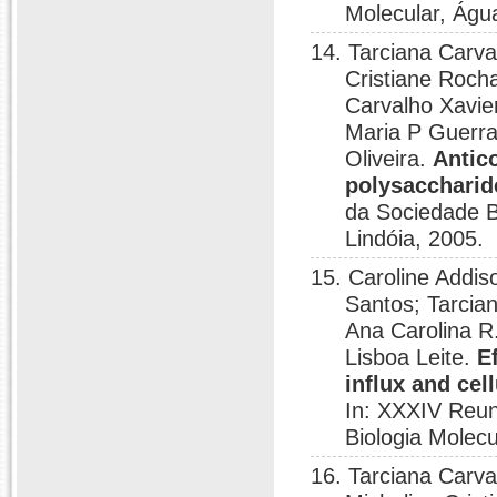
Molecular, Águ
14. Tarciana Carva
Cristiane Roch
Carvalho Xavie
Maria P Guerr
Oliveira.
Antic
polysaccharid
da Sociedade B
Lindóia, 2005.
15. Caroline Addis
Santos; Tarcia
Ana Carolina R.
Lisboa Leite.
E
influx and cell
In: XXXIV Reun
Biologia Molecu
16. Tarciana Carva