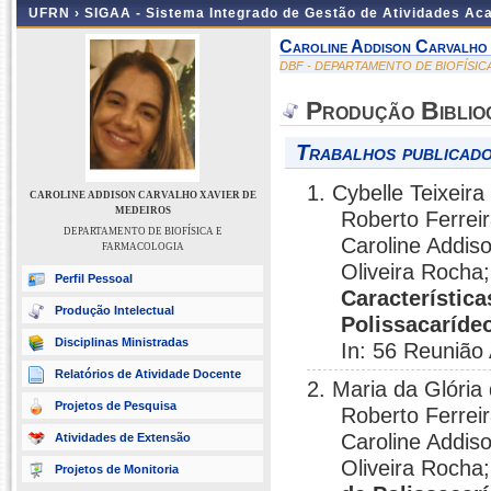
UFRN ›
SIGAA - Sistema Integrado de Gestão de Atividades A
Caroline Addison Carvalho 
DBF - DEPARTAMENTO DE BIOFÍSI
Produção Biblio
Trabalhos publicado
1. Cybelle Teixeir
CAROLINE ADDISON CARVALHO XAVIER DE
MEDEIROS
Roberto Ferreir
DEPARTAMENTO DE BIOFÍSICA E
Caroline Addis
FARMACOLOGIA
Oliveira Rocha
Perfil Pessoal
Característica
Produção Intelectual
Polissacaríde
Disciplinas Ministradas
In: 56 Reunião
Relatórios de Atividade Docente
2. Maria da Glória
Projetos de Pesquisa
Roberto Ferreir
Caroline Addis
Atividades de Extensão
Oliveira Rocha
Projetos de Monitoria