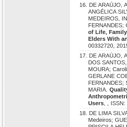
16. DE ARAÚJO,
ANGÉLICA SIL
MEDEIROS, I
FERNANDES; Ca
of Life, Famil
Elders With a
00332720, 201
17. DE ARAÚJO,
DOS SANTOS,
MOURA; Caroli
GERLANE COE
FERNANDES; 
MARIA.
Qualit
Anthropometri
Users
, , ISSN
18. DE LIMA SILVA
Medeiros; G
PRISCILA HE