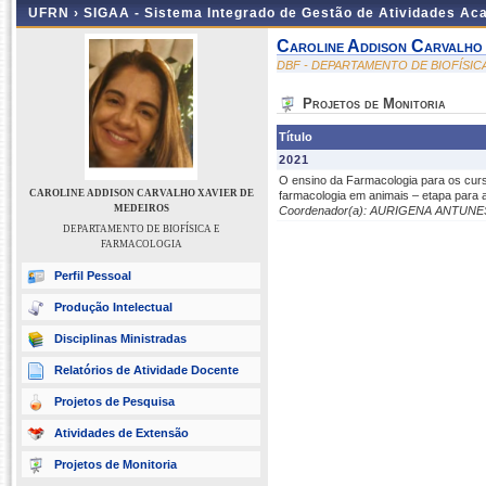
UFRN ›
SIGAA - Sistema Integrado de Gestão de Atividades A
Caroline Addison Carvalho 
DBF - DEPARTAMENTO DE BIOFÍSI
Projetos de Monitoria
Título
2021
O ensino da Farmacologia para os cur
CAROLINE ADDISON CARVALHO XAVIER DE
farmacologia em animais – etapa para
MEDEIROS
Coordenador(a): AURIGENA ANTUN
DEPARTAMENTO DE BIOFÍSICA E
FARMACOLOGIA
Perfil Pessoal
Produção Intelectual
Disciplinas Ministradas
Relatórios de Atividade Docente
Projetos de Pesquisa
Atividades de Extensão
Projetos de Monitoria