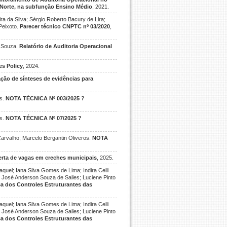
 Norte, na subfunção Ensino Médio
, 2021.
ra da Silva; Sérgio Roberto Bacury de Lira;
Peixoto.
Parecer técnico CNPTC nº 03/2020
,
e Souza.
Relatório de Auditoria Operacional
es Policy
, 2024.
ação de sínteses de evidências para
os.
NOTA TÉCNICA Nº 003/2025 ?
os.
NOTA TÉCNICA Nº 07/2025 ?
Carvalho; Marcelo Bergantin Oliveros.
NOTA
ferta de vagas em creches municipais
, 2025.
uel; Iana Silva Gomes de Lima; Indira Celli
; José Anderson Souza de Salles; Luciene Pinto
a dos Controles Estruturantes das
uel; Iana Silva Gomes de Lima; Indira Celli
; José Anderson Souza de Salles; Luciene Pinto
a dos Controles Estruturantes das