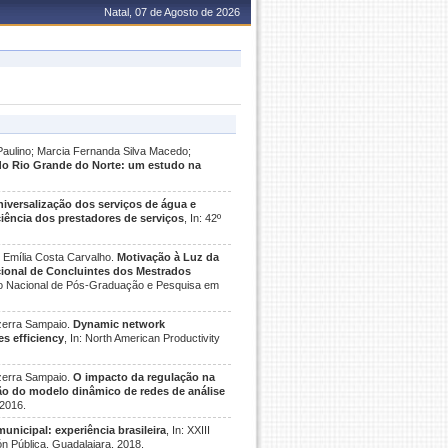
Natal, 07 de Agosto de 2026
Paulino; Marcia Fernanda Silva Macedo;
do Rio Grande do Norte: um estudo na
iversalização dos serviços de água e
ciência dos prestadores de serviços
, In: 42º
 Emília Costa Carvalho.
Motivação à Luz da
ional de Concluintes dos Mestrados
ão Nacional de Pós-Graduação e Pesquisa em
zerra Sampaio.
Dynamic network
es efficiency
, In: North American Productivity
zerra Sampaio.
O impacto da regulação na
ção do modelo dinâmico de redes de análise
 2016.
unicipal: experiência brasileira
, In: XXIII
ón Pública, Guadalajara, 2018.