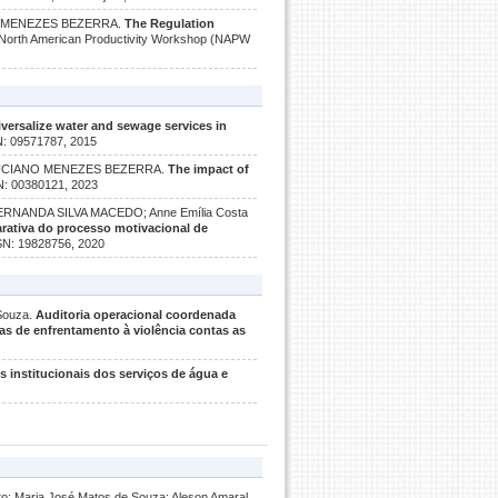
ANO MENEZES BEZERRA.
The Regulation
: North American Productivity Workshop (NAPW
iversalize water and sewage services in
SN: 09571787, 2015
, LUCIANO MENEZES BEZERRA.
The impact of
SN: 00380121, 2023
NANDA SILVA MACEDO; Anne Emília Costa
arativa do processo motivacional de
SSN: 19828756, 2020
 Souza.
Auditoria operacional coordenada
cas de enfrentamento à violência contas as
 institucionais dos serviços de água e
nto; Maria José Matos de Souza; Aleson Amaral