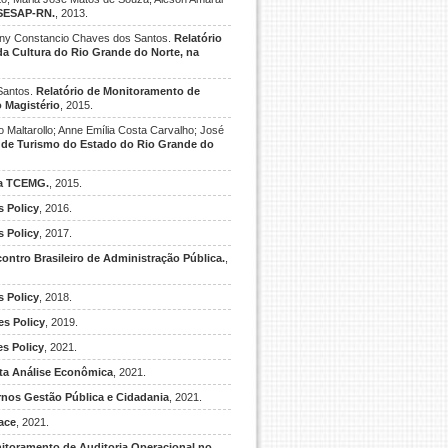
a SESAP-RN.
, 2013.
lueny Constancio Chaves dos Santos.
Relatório
da Cultura do Rio Grande do Norte, na
 Santos.
Relatório de Monitoramento de
 Magistério
, 2015.
o Maltarollo; Anne Emília Costa Carvalho; José
s de Turismo do Estado do Rio Grande do
sta TCEMG.
, 2015.
s Policy
, 2016.
s Policy
, 2017.
ontro Brasileiro de Administração Pública.
,
s Policy
, 2018.
es Policy
, 2019.
es Policy
, 2021.
ista Análise Econômica
, 2021.
ernos Gestão Pública e Cidadania
, 2021.
face
, 2021.
nitoramento de Auditoria Operacional no