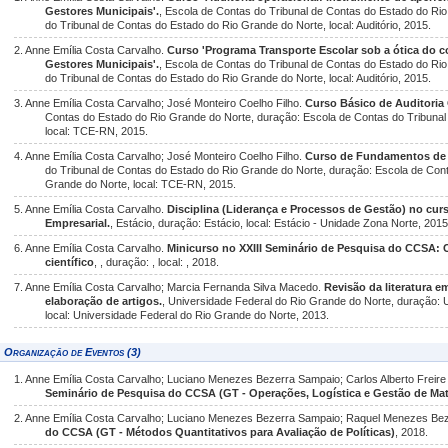
Gestores Municipais'.
, Escola de Contas do Tribunal de Contas do Estado do Ri
do Tribunal de Contas do Estado do Rio Grande do Norte, local: Auditório, 2015.
2. Anne Emília Costa Carvalho.
Curso 'Programa Transporte Escolar sob a ótica do c
Gestores Municipais'.
, Escola de Contas do Tribunal de Contas do Estado do Ri
do Tribunal de Contas do Estado do Rio Grande do Norte, local: Auditório, 2015.
3. Anne Emília Costa Carvalho; José Monteiro Coelho Filho.
Curso Básico de Auditoria
Contas do Estado do Rio Grande do Norte, duração: Escola de Contas do Tribunal
local: TCE-RN, 2015.
4. Anne Emília Costa Carvalho; José Monteiro Coelho Filho.
Curso de Fundamentos de 
do Tribunal de Contas do Estado do Rio Grande do Norte, duração: Escola de Con
Grande do Norte, local: TCE-RN, 2015.
5. Anne Emília Costa Carvalho.
Disciplina (Liderança e Processos de Gestão) no cur
Empresarial.
, Estácio, duração: Estácio, local: Estácio - Unidade Zona Norte, 2015
6. Anne Emília Costa Carvalho.
Minicurso no XXIII Seminário de Pesquisa do CCSA: 
científico
, , duração: , local: , 2018.
7. Anne Emília Costa Carvalho; Marcia Fernanda Silva Macedo.
Revisão da literatura 
elaboração de artigos.
, Universidade Federal do Rio Grande do Norte, duração: 
local: Universidade Federal do Rio Grande do Norte, 2013.
Organização de Eventos (3)
1. Anne Emília Costa Carvalho; Luciano Menezes Bezerra Sampaio; Carlos Alberto Freire
Seminário de Pesquisa do CCSA (GT - Operações, Logística e Gestão de Mat
2. Anne Emília Costa Carvalho; Luciano Menezes Bezerra Sampaio; Raquel Menezes Be
do CCSA (GT - Métodos Quantitativos para Avaliação de Políticas)
, 2018.