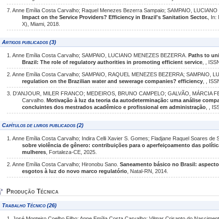
7. Anne Emília Costa Carvalho; Raquel Menezes Bezerra Sampaio; SAMPAIO, LUCI
Impact on the Service Providers? Efficiency in Brazil's Sanitation Sector.
, In
X), Miami, 2018.
Artigos publicados (3)
1. Anne Emília Costa Carvalho; SAMPAIO, LUCIANO MENEZES BEZERRA.
Paths to un
Brazil: The role of regulatory authorities in promoting efficient service
, , IS
2. Anne Emília Costa Carvalho; SAMPAIO, RAQUEL MENEZES BEZERRA; SAMPAIO
regulation on the Brazilian water and sewerage companies? efficiency
, , IS
3. D'ANJOUR, MILER FRANCO; MEDEIROS, BRUNO CAMPELO; GALVÃO, MÁRCIA FER
Carvalho.
Motivação à luz da teoria da autodeterminação: uma análise comp
concluintes dos mestrados acadêmico e profissional em administração
, , I
Capítulos de livros publicados (2)
1. Anne Emília Costa Carvalho; Indira Celli Xavier S. Gomes; Fladjane Raquel Soares de
sobre violência de gênero: contribuições para o aperfeiçoamento das políti
mulheres
, Fortaleza-CE, 2025.
2. Anne Emília Costa Carvalho; Hironobu Sano.
Saneamento básico no Brasil: aspectos
esgotos à luz do novo marco regulatório
, Natal-RN, 2014.
Produção Técnica
Trabalho Técnico (26)
1. José Monteiro Coelho Filho; Anne Emília Costa Carvalho; Vilmar Crisanto do Nascime