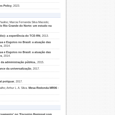
es Policy
, 2023.
Paulino; Marcia Fernanda Silva Macedo;
do Rio Grande do Norte: um estudo na
io): a experiência do TCE-RN
, 2013.
a e Esgotos no Brasil: a atuação das
os
, 2014.
a e Esgotos no Brasil: a atuação das
os
, 2014.
 da administração pública.
, 2015.
ance da universalização
, 2017.
al potiguar
, 2017.
ho; Arthur L. A. Silva.
Mesa-Redonda MR06 -
eiçoamento' no 'Encontro Regional com