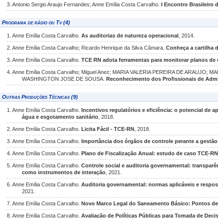
3. Antonio Sergio Araujo Fernandes; Anne Emília Costa Carvalho.
I Encontro Brasileiro
Programa de rádio ou Tv (4)
1. Anne Emília Costa Carvalho.
As auditorias de natureza operacional
, 2014.
2. Anne Emília Costa Carvalho; Ricardo Henrique da Silva Câmara.
Conheça a cartilha 
3. Anne Emília Costa Carvalho.
TCE RN adota ferramentas para monitorar planos de
4. Anne Emília Costa Carvalho; Miguel Anez; MARIA VALERIA PEREIRA DE ARAUJO
WASHINGTON JOSE DE SOUSA.
Reconhecimento dos Profissionais de Admi
Outras Produções Técnicas (9)
1. Anne Emília Costa Carvalho.
Incentivos regulatórios e eficiência: o potencial de 
água e esgotamento sanitário
, 2018.
2. Anne Emília Costa Carvalho.
Licita Fácil - TCE-RN
, 2018.
3. Anne Emília Costa Carvalho.
Importância dos órgãos de controle perante a gestã
4. Anne Emília Costa Carvalho.
Plano de Fiscalização Anual: estudo de caso TCE-RN
5. Anne Emília Costa Carvalho.
Controle social e auditoria governamental: transparê
como instrumentos de interação
, 2021.
6. Anne Emília Costa Carvalho.
Auditoria governamental: normas aplicáveis e resp
2021.
7. Anne Emília Costa Carvalho.
Novo Marco Legal do Saneamento Básico: Pontos d
8. Anne Emília Costa Carvalho.
Avaliação de Políticas Públicas para Tomada de Deci