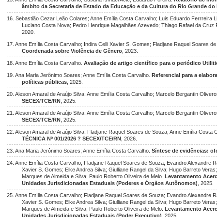
âmbito da Secretaria de Estado da Educação e da Cultura do Rio Grande do
16. Sebastião Cezar Leão Colares; Anne Emília Costa Carvalho; Luis Eduardo Ferrreira Li
Luciano Costa Nova; Pedro Henrique Magalhães Azevedo; Thiago Rafael da Cruz 
2020.
17. Anne Emília Costa Carvalho; Indira Celli Xavier S. Gomes; Fladjane Raquel Soares d
Coordenada sobre Violência de Gênero
, 2023.
18. Anne Emília Costa Carvalho.
Avaliação de artigo científico para o periódico Utiliti
19. Ana Maria Jerônimo Soares; Anne Emília Costa Carvalho.
Referencial para a elabor
políticas públicas
, 2025.
20. Aleson Amaral de Araújo Silva; Anne Emília Costa Carvalho; Marcelo Bergantin Oliver
SECEX/TCE/RN
, 2025.
21. Aleson Amaral de Araújo Silva; Anne Emília Costa Carvalho; Marcelo Bergantin Oliver
SECEX/TCE/RN
, 2025.
22. Aleson Amaral de Araújo Silva; Fladjane Raquel Soares de Souza; Anne Emília Costa 
TÉCNICA Nº 001/2026 ? SECEX/TCE/RN
, 2026.
23. Ana Maria Jerônimo Soares; Anne Emília Costa Carvalho.
Síntese de evidências: o
24. Anne Emília Costa Carvalho; Fladjane Raquel Soares de Souza; Evandro Alexandre Raq
Xavier S. Gomes; Elke Andrea Silva; Giulliane Rangel da Silva; Hugo Barreto Veras
Marques de Almeida e Silva; Paulo Roberto Oliveira de Melo.
Levantamento Acerc
Unidades Jurisdicionadas Estaduais (Poderes e Órgãos Autônomos)
, 2025.
25. Anne Emília Costa Carvalho; Fladjane Raquel Soares de Souza; Evandro Alexandre Raq
Xavier S. Gomes; Elke Andrea Silva; Giulliane Rangel da Silva; Hugo Barreto Veras
Marques de Almeida e Silva; Paulo Roberto Oliveira de Melo.
Levantamento Acerc
Unidades Jurisdicionadas Estaduais (Poder Executivo)
, 2025.