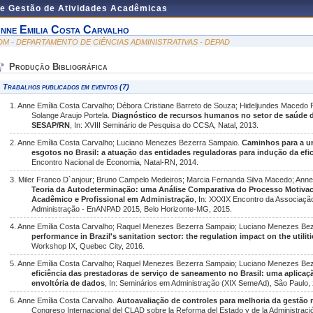
de Gestão de Atividades Acadêmicas
nne Emilia Costa Carvalho
DM - DEPARTAMENTO DE CIÊNCIAS ADMINISTRATIVAS - DEPAD
Produção Bibliográfica
Trabalhos publicados em eventos (7)
1. Anne Emília Costa Carvalho; Débora Cristiane Barreto de Souza; Hideljundes Macedo 
Solange Araujo Portela.
Diagnóstico de recursos humanos no setor de saúde 
SESAP/RN
, In: XVIII Seminário de Pesquisa do CCSA, Natal, 2013.
2. Anne Emília Costa Carvalho; Luciano Menezes Bezerra Sampaio.
Caminhos para a un
esgotos no Brasil: a atuação das entidades reguladoras para indução da efi
Encontro Nacional de Economia, Natal-RN, 2014.
3. Miler Franco D`anjour; Bruno Campelo Medeiros; Marcia Fernanda Silva Macedo; Anne
Teoria da Autodeterminação: uma Análise Comparativa do Processo Motivac
Acadêmico e Profissional em Administração
, In: XXXIX Encontro da Associaç
Administração - EnANPAD 2015, Belo Horizonte-MG, 2015.
4. Anne Emília Costa Carvalho; Raquel Menezes Bezerra Sampaio; Luciano Menezes Be
performance in Brazil's sanitation sector: the regulation impact on the utiliti
Workshop IX, Quebec City, 2016.
5. Anne Emília Costa Carvalho; Raquel Menezes Bezerra Sampaio; Luciano Menezes Be
eficiência das prestadoras de serviço de saneamento no Brasil: uma aplica
envoltória de dados
, In: Seminários em Administração (XIX SemeAd), São Paulo,
6. Anne Emília Costa Carvalho.
Autoavaliação de controles para melhoria da gestão m
Congreso Internacional del CLAD sobre la Reforma del Estado y de la Administraci