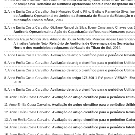
de Araújo Silva.
Relatório de auditoria operacional sobre a rede hospitalar d
2. Anne Emília Costa Carvalho; José Monteiro Coelho Filho; Giulliane Rangel da Silva; I
de Auditoria Operacional no âmbito da Secretaria de Estado da Educação e 
subfunção Ensino Médio.
, 2014.
3. Anne Emília Costa Carvalho; Giulliane Rangel da Silva; Ilueny Constancio Chaves dos
Auditoria Operacional na Ação de Capacitação de Recursos Humanos para o
4. Marcos Araújo Mortoni Silva; Adriano de Sousa Maltarollo; Monique Ribeiro Emerencian
Arimathea Valente Neto.
Relatório de Auditoria de Governança das Secretaria
Norte e dos municípios potiguares de Natal e de Tibau do Sul
, 2014.
5. Anne Emília Costa Carvalho.
Avaliação de artigo científico para o periódico Revi
6. Anne Emília Costa Carvalho.
Avaliação de artigo científico para o periódico Utilitie
7. Anne Emília Costa Carvalho.
Avaliação de artigo científico para o periódico Utilitie
8. Anne Emília Costa Carvalho.
Avaliação do artigo 175-309-1-RV para o V EBAP - Enc
2018.
9. Anne Emília Costa Carvalho.
Avaliação de artigo científico para o periódico Utilitie
10. Anne Emília Costa Carvalho.
Avaliação de artigo científico para o periódico Utiliti
11. Anne Emília Costa Carvalho.
Avaliação de artigo científico para o periódico Utiliti
12. Anne Emília Costa Carvalho.
Avaliação de artigo científico para o periódico Rev
13. Anne Emília Costa Carvalho.
Avaliação de artigo científico para o periódico Cad
14. Anne Emília Costa Carvalho.
Avaliação de artigo científico para o periódico Inter
15. Anne Emília Costa Carvalho; Susana Ismael Acle; Eduardo Pereira.
Relatório de mo