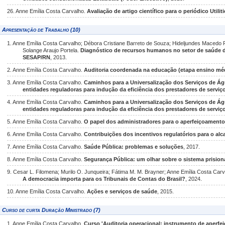
26. Anne Emília Costa Carvalho.
Avaliação de artigo científico para o periódico Utiliti
Apresentação de Trabalho (10)
1. Anne Emília Costa Carvalho; Débora Cristiane Barreto de Souza; Hideljundes Macedo 
Solange Araujo Portela.
Diagnóstico de recursos humanos no setor de saúde 
SESAP/RN
, 2013.
2. Anne Emília Costa Carvalho.
Auditoria coordenada na educação (etapa ensino méd
3. Anne Emília Costa Carvalho.
Caminhos para a Universalização dos Serviços de Águ
entidades reguladoras para indução da eficiência dos prestadores de serviç
4. Anne Emília Costa Carvalho.
Caminhos para a Universalização dos Serviços de Águ
entidades reguladoras para indução da eficiência dos prestadores de serviç
5. Anne Emília Costa Carvalho.
O papel dos administradores para o aperfeiçoamento
6. Anne Emília Costa Carvalho.
Contribuições dos incentivos regulatórios para o alc
7. Anne Emília Costa Carvalho.
Saúde Pública: problemas e soluções
, 2017.
8. Anne Emília Costa Carvalho.
Segurança Pública: um olhar sobre o sistema prision
9. Cesar L. Filomena; Murilo O. Junqueira; Fátima M. M. Brayner; Anne Emília Costa Carval
A democracia importa para os Tribunais de Contas do Brasil?
, 2024.
10. Anne Emília Costa Carvalho.
Ações e serviços de saúde
, 2015.
Curso de curta Duração Ministrado (7)
1. Anne Emília Costa Carvalho.
Curso 'Auditoria operacional: instrumento de aperf