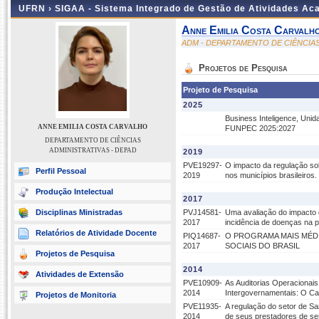
UFRN ›
SIGAA - Sistema Integrado de Gestão de Atividades A
Anne Emilia Costa Carvalh
ADM - DEPARTAMENTO DE CIÊNCIAS
Projetos de Pesquisa
Projeto de Pesquisa
2025
Business Inteligence, Unid
ANNE EMILIA COSTA CARVALHO
FUNPEC 2025:2027
DEPARTAMENTO DE CIÊNCIAS
ADMINISTRATIVAS - DEPAD
2019
PVE19297-
O impacto da regulação so
Perfil Pessoal
2019
nos municípios brasileiros.
Produção Intelectual
2017
Disciplinas Ministradas
PVJ14581-
Uma avaliação do impacto d
2017
incidência de doenças na 
Relatórios de Atividade Docente
PIQ14687-
O PROGRAMA MAIS MÉDI
2017
SOCIAIS DO BRASIL
Projetos de Pesquisa
2014
Atividades de Extensão
PVE10909-
As Auditorias Operacionai
2014
Intergovernamentais: O Ca
Projetos de Monitoria
PVE11935-
A regulação do setor de Sa
2014
de seus prestadores de se