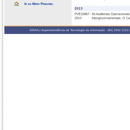
Ir ao Menu Principal
2013
PVE10867-
As Auditorias Operacionai
2013
Intergovernamentais: O Ca
SIGAA | Superintendência de Tecnologia da Informação - (84) 3342 2210 