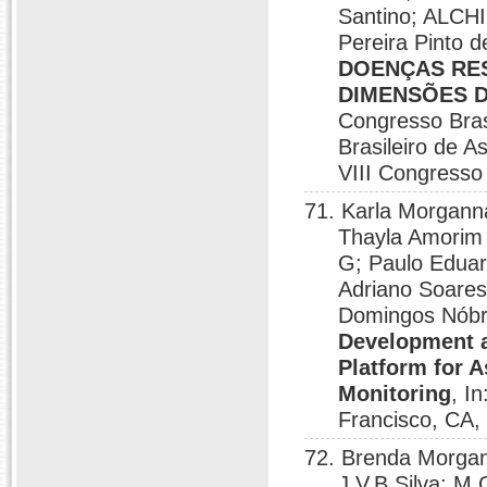
Santino; ALCHI
Pereira Pinto
DOENÇAS RES
DIMENSÕES D
Congresso Bras
Brasileiro de 
VIII Congresso
71. Karla Morgann
Thayla Amorim
G; Paulo Eduard
Adriano Soares 
Domingos Nóbre
Development an
Platform for 
Monitoring
, I
Francisco, CA,
72. Brenda Morgan
J.V.B Silva; M