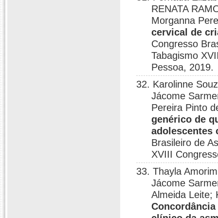
RENATA RAMOS
Morganna Pere
cervical de c
Congresso Bras
Tabagismo XVII
Pessoa, 2019.
32. Karolinne Souz
Jácome Sarment
Pereira Pinto
genérico de q
adolescentes c
Brasileiro de 
XVIII Congress
33. Thayla Amorim 
Jácome Sarment
Almeida Leite;
Concordância 