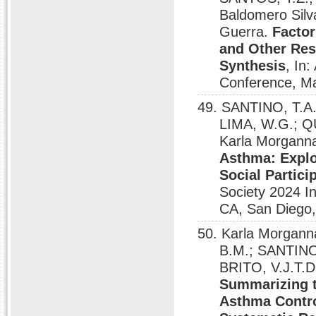
Baldomero Silv
Guerra.
Factor
and Other Resp
Synthesis
, In
Conference, M
49. SANTINO, T.A.
LIMA, W.G.; QU
Karla Morgann
Asthma: Explo
Social Partici
Society 2024 I
CA, San Diego
50. Karla Morgan
B.M.; SANTINO
BRITO, V.J.T.D
Summarizing t
Asthma Contro