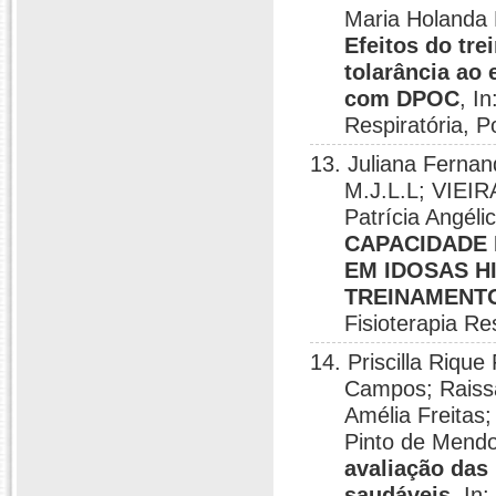
Maria Holanda 
Efeitos do tr
tolarância ao 
com DPOC
, I
Respiratória, P
13. Juliana Fernand
M.J.L.L; VIEIR
Patrícia Angéli
CAPACIDADE 
EM IDOSAS H
TREINAMENTO
Fisioterapia Re
14. Priscilla Riqu
Campos; Raissa 
Amélia Freitas
Pinto de Mend
avaliação das
saudáveis
, In