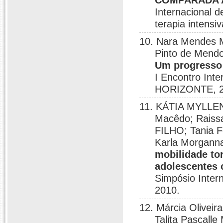
COMPARADA A
Internacional d
terapia intens
10. Nara Mendes M
Pinto de Mendo
Um progresso 
I Encontro Int
HORIZONTE, 2
11. KÁTIA MYLLEN
Macêdo; Raiss
FILHO; Tania F
Karla Morgann
mobilidade tor
adolescentes 
Simpósio Intern
2010.
12. Márcia Oliveir
Talita Pascalle