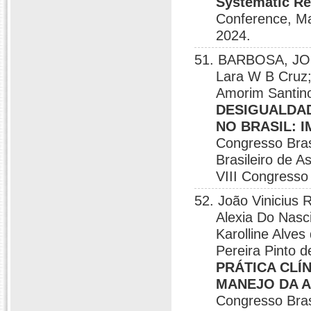
Systematic R
Conference, M
2024.
51. BARBOSA, JO
Lara W B Cruz;
Amorim Santino
DESIGUALDA
NO BRASIL: 
Congresso Bras
Brasileiro de 
VIII Congresso
52. João Vinici
Alexia Do Nasc
Karolline Alves
Pereira Pinto
PRÁTICA CLÍ
MANEJO DA A
Congresso Bras