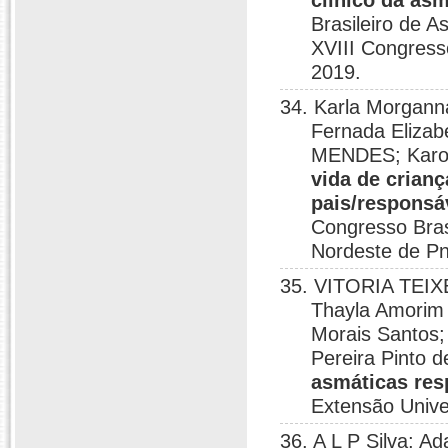
clínico da as
Brasileiro de 
XVIII Congress
2019.
34. Karla Morgann
Fernada Eliza
MENDES; Karol
vida de crian
pais/responsá
Congresso Bras
Nordeste de Pn
35. VITORIA TEI
Thayla Amorim 
Morais Santos;
Pereira Pinto
asmáticas res
Extensão Univer
36. A L P Silva; A