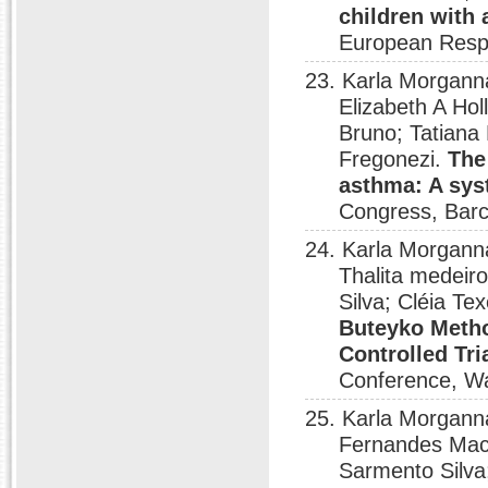
children with
European Respi
23. Karla Morganna
Elizabeth A Ho
Bruno; Tatiana
Fregonezi.
The
asthma: A sys
Congress, Barc
24. Karla Morganna
Thalita medeir
Silva; Cléia T
Buteyko Metho
Controlled Tri
Conference, W
25. Karla Morgann
Fernandes Macê
Sarmento Silva