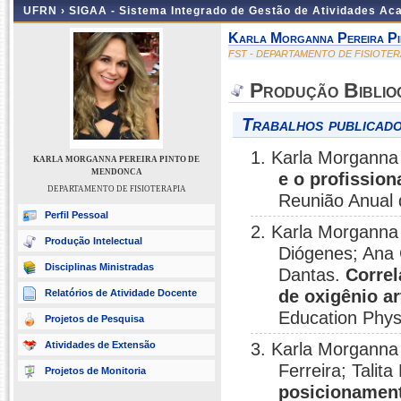
UFRN ›
SIGAA - Sistema Integrado de Gestão de Atividades A
Karla Morganna Pereira P
FST - DEPARTAMENTO DE FISIOTER
Produção Biblio
Trabalhos publicado
1. Karla Morganna
KARLA MORGANNA PEREIRA PINTO DE
MENDONCA
e o profission
DEPARTAMENTO DE FISIOTERAPIA
Reunião Anual 
Perfil Pessoal
2. Karla Morganna
Produção Intelectual
Diógenes; Ana 
Disciplinas Ministradas
Dantas.
Correl
de oxigênio a
Relatórios de Atividade Docente
Education Phys
Projetos de Pesquisa
Atividades de Extensão
3. Karla Morganna
Ferreira; Tali
Projetos de Monitoria
posicionament