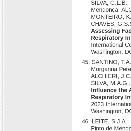
SILVA, G.L.B.;
Mendonça; ALCH
MONTEIRO, K.S
CHAVES, G.S.
Assessing Fac
Respiratory I
International 
Washington, D
45. SANTINO, T.A.
Morganna Perei
ALCHIERI, J.C.
SILVA, M.A.G.;
Influence the
Respiratory I
2023 Internati
Washington, D
46. LEITE, S.J.A.
Pinto de Mend