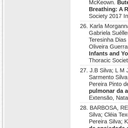
McKeown.
But
Breathing: A 
Society 2017 I
26. Karla Morganna
Gabriela Suéll
Teresinha Dias
Oliveira Guerr
Infants and Yo
Thoracic Socie
27. J.B Silva; L M
Sarmento Silva
Pereira Pinto
pulmonar da a
Extensão, Nata
28. BARBOSA, RE
Silva; Cléia Te
Pereira Silva;