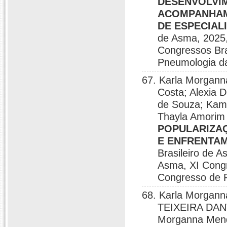
DESENVOLVI
ACOMPANHAM
DE ESPECIAL
de Asma, 2025,
Congressos Bra
Pneumologia da
67. Karla Morgann
Costa; Alexia
de Souza; Kamil
Thayla Amorim
POPULARIZA
E ENFRENTA
Brasileiro de A
Asma, XI Congr
Congresso de P
68. Karla Morgan
TEIXEIRA DANT
Morganna Me