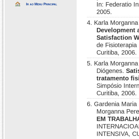
In: Federatio I
Ir ao Menu Principal
2005.
4. Karla Morganna 
Development a
Satisfaction 
de Fisioterapia
Curitiba, 2006.
5. Karla Morganna
Diógenes.
Sati
tratamento fis
Simpósio Intern
Curitiba, 2006.
6. Gardenia Mari
Morganna Pere
EM TRABALHA
INTERNACIOAL
INTENSIVA, CU