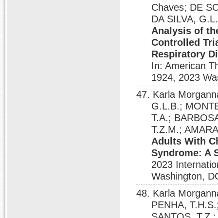
Chaves; DE S
DA SILVA, G.L
Analysis of t
Controlled Tri
Respiratory D
In: American T
1924, 2023 Was
47. Karla Morgann
G.L.B.; MONTE
T.A.; BARBOSA
T.Z.M.; AMARA
Adults With C
Syndrome: A 
2023 Internati
Washington, D
48. Karla Morgann
PENHA, T.H.S.
SANTOS, T.Z.; 