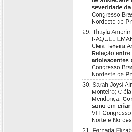
de ansiedade 
severidade da
Congresso Bras
Nordeste de Pn
29. Thayla Amorim
RAQUEL EMANU
Cléia Texeira 
Relação entre 
adolescentes
Congresso Bras
Nordeste de Pn
30. Sarah Joysi Al
Monteiro; Cléi
Mendonça.
Cor
sono em crian
VIII Congresso
Norte e Nordes
31. Fernada Elizab