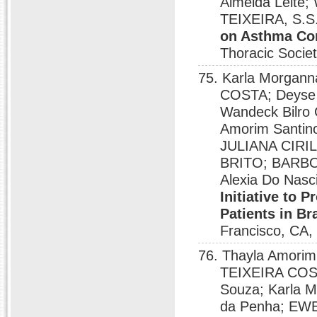
Almeida Leite
TEIXEIRA, S.S
on Asthma Cont
Thoracic Socie
75. Karla Morgan
COSTA; Deyse K
Wandeck Bilro
Amorim Santin
JULIANA CIRI
BRITO; BARBO
Alexia Do Nasc
Initiative to
Patients in Bra
Francisco, CA,
76. Thayla Amorim
TEIXEIRA COST
Souza; Karla M
da Penha; E