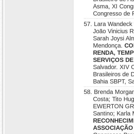
Asma, XI Congr
Congresso de P
57. Lara Wandec
João Vinicius 
Sarah Joysi Al
Mendonça.
CO
RENDA, TEMP
SERVIÇOS DE
Salvador. XIV 
Brasileiros de
Bahia SBPT, Sa
58. Brenda Morgan
Costa; Tito Hu
EWERTON GRA
Santino; Karla
RECONHECIM
ASSOCIAÇÃO