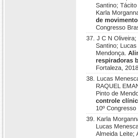
Santino; Tácito
Karla Morgann
de movimento 
Congresso Brasi
37. J C N Oliveira
Santino; Lucas
Mendonça.
Ali
respiradoras 
Fortaleza, 2018
38. Lucas Menescal
RAQUEL EMANU
Pinto de Mend
controle clíni
10º Congresso I
39. Karla Morgann
Lucas Menescal
Almeida Leite;