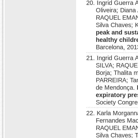
20. Ingrid Guerra
Oliveira; Dian
RAQUEL EMANU
Silva Chaves; 
peak and susta
healthy childr
Barcelona, 201
21. Ingrid Guerra
SILVA; RAQUE
Borja; Thalit
PARREIRA; Tan
de Mendonça.
expiratory pr
Society Congre
22. Karla Morgann
Fernandes Macê
RAQUEL EMANU
Silva Chaves;