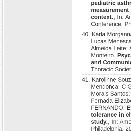
pediatric ast
measurement i
context.
, In: 
Conference, Ph
40. Karla Morgann
Lucas Menescal
Almeida Leite;
Monteiro.
Psyc
and Communica
Thoracic Societ
41. Karolinne Souz
Mendonça; C G
Morais Santos;
Fernada Elizab
FERNANDO.
E
tolerance in c
study.
, In: Am
Philadelphia, 2