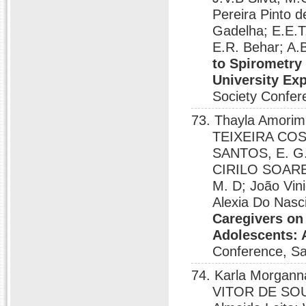
Pereira Pint
Gadelha; E.E.
E.R. Behar; A.B
to Spirometry 
University Exp
Society Confer
73. Thayla Amorim
TEIXEIRA COST
SANTOS, E. G.
CIRILO SOAR
M. D; João Vin
Alexia Do Nas
Caregivers on 
Adolescents: 
Conference, Sa
74. Karla Morgan
VITOR DE SOU