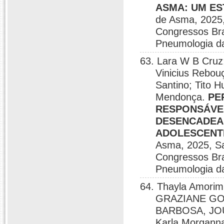
ASMA: UM ES
de Asma, 2025,
Congressos Bra
Pneumologia da
63. Lara W B C
Vinicius Rebou
Santino; Tito 
Mendonça.
PE
RESPONSÁVEI
DESENCADEAN
ADOLESCENT
Asma, 2025, Sa
Congressos Bra
Pneumologia da
64. Thayla Amor
GRAZIANE GOM
BARBOSA, JOU
Karla Morgann