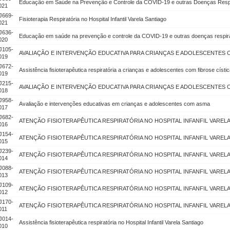
Educação em Saúde na Prevenção e Controle da COVID-19 e outras Doenças Respi
021
J669-
Fisioterapia Respiratória no Hospital Infantil Varela Santiago
021
J636-
Educação em saúde na prevenção e controle da COVID-19 e outras doenças respira
020
J105-
AVALIAÇÃO E INTERVENÇÃO EDUCATIVA PARA CRIANÇAS E ADOLESCENTES 
019
J672-
Assistência fisioterapêutica respiratória a crianças e adolescentes com fibrose císti
019
J215-
AVALIAÇÃO E INTERVENÇÃO EDUCATIVA PARA CRIANÇAS E ADOLESCENTES 
018
J958-
Avaliação e intervenções educativas em crianças e adolescentes com asma
017
J682-
ATENÇÃO FISIOTERAPÊUTICA RESPIRATÓRIA NO HOSPITAL INFANFIL VAREL
016
J154-
ATENÇÃO FISIOTERAPÊUTICA RESPIRATÓRIA NO HOSPITAL INFANFIL VAREL
015
J239-
ATENÇÃO FISIOTERAPÊUTICA RESPIRATÓRIA NO HOSPITAL INFANFIL VAREL
014
J088-
ATENÇÃO FISIOTERAPÊUTICA RESPIRATÓRIA NO HOSPITAL INFANFIL VAREL
013
J109-
ATENÇÃO FISIOTERAPÊUTICA RESPIRATÓRIA NO HOSPITAL INFANFIL VAREL
012
J170-
ATENÇÃO FISIOTERAPÊUTICA RESPIRATÓRIA NO HOSPITAL INFANFIL VAREL
011
J014-
Assistência fisioterapêutica respiratória no Hospital Infantil Varela Santiago
010