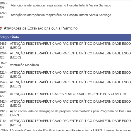
J068-
Atenção fisioterapêutica respiratória no Hospital Infantil Varela Santiago
009
J263-
Atenção fisioterapêutica respiratória no Hospital Infantil Varela Santiago
008
Atividades de Extensão das quais Participo
ódigo
Título
J467-
ATENÇÃO FISIOTERAPÊUTICA AO PACIENTE CRÍTICO DA MATERNIDADE ESC
026
(MEJC)
J294-
ATENÇÃO FISIOTERAPÊUTICA AO PACIENTE CRÍTICO DA MATERNIDADE ESC
025
(MEJC)
R523-
Ventilação Mecânica
025
J214-
ATENÇÃO FISIOTERAPÊUTICA AO PACIENTE CRÍTICO DA MATERNIDADE ESC
024
(MEJC)
J546-
ATENÇÃO FISIOTERAPÊUTICA AO PACIENTE CRÍTICO DA MATERNIDADE ESC
023
(MEJC)
J003-
ATENÇÃO FISIOTERAPÊUTICA RESPIRATÓRIA AO PACIENTE PÓS-COVID-19
022
J424-
ATENÇÃO FISIOTERAPÊUTICA AO PACIENTE CRÍTICO DA MATERNIDADE ESC
022
(MEJC)
J920-
Ação continuada de divulgação de projetos desenvolvidos pelo Programa de Pós Gra
020
UFRN
J164-
ATENÇÃO FISIOTERAPÊUTICA AO PACIENTE CRÍTICO DA MATERNIDADE ESC
019
(MEJC)
V394-
I Jornada Científica da Pós Graduação em Fisioterapia da UFRN: Integração entre en