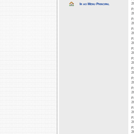
2
Ir ao Menu Principal
P
2
P
2
P
2
P
2
P
2
P
2
P
2
P
2
P
2
P
2
P
2
P
2
P
2