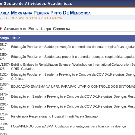
de Gestão de Atividades Acadêmicas
arla Morganna Pereira Pinto De Mendonca
ST - DEPARTAMENTO DE FISIOTERAPIA
Atividades de Extensão que Coordena
ódigo
Título
J517-
Educação Popular em Saúde: prevenção e controle de doenças respiratórias agudas
026
J350-
Educação Popular em Saúde para prevenir e controlar doenças respiratórias agudas
025
V1207-
Building Bridges in Rehabilitation Science: Workshop on International Collaborat
025
CRIR–Canada
J132-
Educação Popular em Saúde na Prevenção e Controle da COVID-19 e outras Doenç
024
Crônicas
J1084-
EDUCAÇÃO EM ASMA NA UFRN PARA FACILITAR O CONTROLE DOS SINTOMA
024
J470-
Educação em Saúde na Prevenção e Controle da COVID-19 e outras Doenças Respi
023
J291-
Educação em Saúde na Prevenção e Controle da COVID-19 e outras Doenças Respi
022
J719-
Fisioterapia Respiratória no Hospital Infantil Varela Santiago
022
V080-
I ConVIVENDO com a ASMA: Cuidados e orientações para lidar com a doença
021
J539-