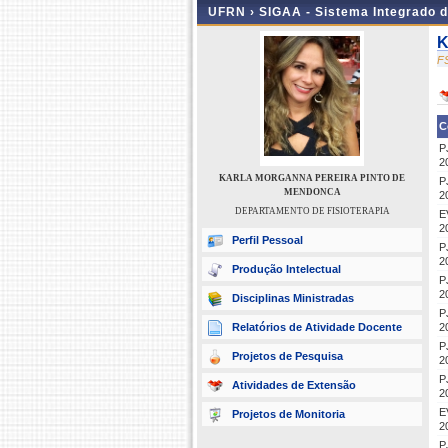
UFRN ›
SIGAA - Sistema Integrado 
K
F
C
P
2
KARLA MORGANNA PEREIRA PINTO DE
P
MENDONCA
2
DEPARTAMENTO DE FISIOTERAPIA
E
2
Perfil Pessoal
P
2
Produção Intelectual
P
2
Disciplinas Ministradas
P
Relatórios de Atividade Docente
2
P
Projetos de Pesquisa
2
P
Atividades de Extensão
2
E
Projetos de Monitoria
2
P