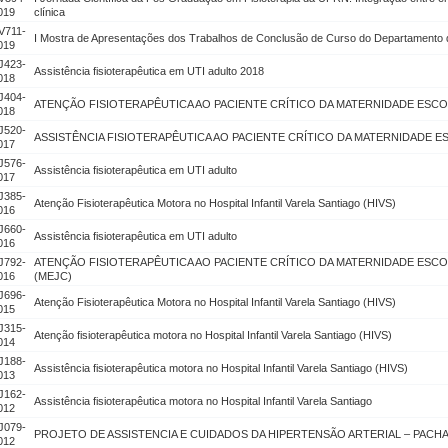
019
clínica
V711-
I Mostra de Apresentações dos Trabalhos de Conclusão de Curso do Departamento d
019
J423-
Assistência fisioterapêutica em UTI adulto 2018
018
J404-
ATENÇÃO FISIOTERAPÊUTICA AO PACIENTE CRÍTICO DA MATERNIDADE ESC
018
J520-
ASSISTÊNCIA FISIOTERAPÊUTICA AO PACIENTE CRÍTICO DA MATERNIDADE 
017
J576-
Assistência fisioterapêutica em UTI adulto
017
J385-
Atenção Fisioterapêutica Motora no Hospital Infantil Varela Santiago (HIVS)
016
J660-
Assistência fisioterapêutica em UTI adulto
016
J792-
ATENÇÃO FISIOTERAPÊUTICA AO PACIENTE CRÍTICO DA MATERNIDADE ESC
016
(MEJC)
J696-
Atenção Fisioterapêutica Motora no Hospital Infantil Varela Santiago (HIVS)
015
J315-
Atenção fisioterapêutica motora no Hospital Infantil Varela Santiago (HIVS)
014
J188-
Assistência fisioterapêutica motora no Hospital Infantil Varela Santiago (HIVS)
013
J162-
Assistência fisioterapêutica motora no Hospital Infantil Varela Santiago
012
J079-
PROJETO DE ASSISTENCIA E CUIDADOS DA HIPERTENSÃO ARTERIAL – PACH
012