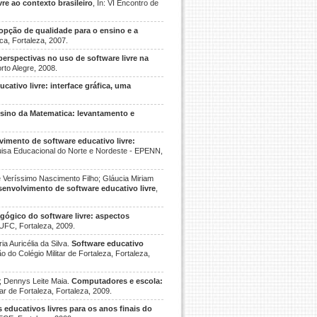
re ao contexto brasileiro
, In: VI Encontro de
 opção de qualidade para o ensino e a
ica, Fortaleza, 2007.
rspectivas no uso de software livre na
rto Alegre, 2008.
ativo livre: interface gráfica, uma
ensino da Matematica: levantamento e
imento de software educativo livre:
quisa Educacional do Norte e Nordeste - EPENN,
é Veríssimo Nascimento Filho; Gláucia Miriam
envolvimento de software educativo livre
,
ógico do software livre: aspectos
UFC, Fortaleza, 2009.
a Auricélia da Silva.
Software educativo
o do Colégio Militar de Fortaleza, Fortaleza,
o; Dennys Leite Maia.
Computadores e escola:
tar de Fortaleza, Fortaleza, 2009.
 educativos livres para os anos finais do