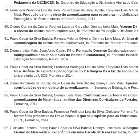
Pedagogia da UECE/CED
, In: Encontro de Educação a Distância e Aberta do Cear
59. Francisca Wellingda Leal da Silva; Paulo Cesar da Silva Batista; Thaynara Dias Martin
Maia.
Produção de um objeto de aprendizagem para estruturas multiplicati
Educação a Distância e Aberta do Ceará, Sobral, 2014.
60. Cícero Correia da Cunha; Rodrigo Lacerda Carvalho; Dennys Leite Maia.
Viagem D+:
o ensino de estruturas multiplicativas
, In: Encontro de Educação a Distância e 
61. Paulo Cesar da Silva Batista; Rayssa Melo de Oliveira; Dennys Leite Maia.
Análise d
aprendizagem de estruturas multiplicativas
, In: Encontro de Pesquisa Educacio
62. Dennys Leite Maia; José Aires Castro Filho.
Formação Docente Colaborativa com Su
multiplicativas nos anos inciais do Ensino Fundamental
, In: Encontro Brasi
Educação Matemática, Recife, 2014.
63. Paulo Cesar da Silva Batista; Francisca Wellingda Leal da Silva; Thaynara Dias Martin
Maia.
Análise de aspectos pedagógicos do OA Viagem D+ a luz da Teoria d
Universitária da UECE, Fortaleza, 2014.
64. Danilo do Carmo de Souza; Paulo Cesar da Silva Batista; Dennys Leite Maia.
Aprende
contribuições de um objeto de aprendizagem
, In: Semana de Educação e Pesq
65. Paulo Cesar da Silva Batista; Dennys Leite Maia.
Contribuições da Teoria dos Cam
aprendizagem de Matemática: análise das Diretrizes Curriculares de Fortalez
Fortaleza, 2014.
66. Paulo Cesar da Silva Batista; Francisca Wellingda Leal da Silva; Gleiciane Ferreira F
Matemática presentes na Prova Brasil: o que se propõem para as Estruturas 
UECE, Fortaleza, 2014.
67. Gleiciane Ferreira Farias; Paulo Cesar da Silva Batista; Dennys Leite Maia.
O Blogue
Ensino de Matemática: experiência em uma Escola UCA em Fortaleza
, In: S