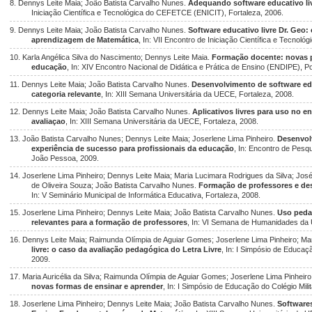
8. Dennys Leite Maia; João Batista Carvalho Nunes.
Adequando software educativo liv
Iniciação Científica e Tecnológica do CEFETCE (ENICIT), Fortaleza, 2006.
9. Dennys Leite Maia; João Batista Carvalho Nunes.
Software educativo livre Dr. Geo:
aprendizagem de Matemática
, In: VII Encontro de Iniciação Científica e Tecnológ
10. Karla Angélica Silva do Nascimento; Dennys Leite Maia.
Formação docente: novas pe
educação
, In: XIV Encontro Nacional de Didática e Prática de Ensino (ENDIPE), Po
11. Dennys Leite Maia; João Batista Carvalho Nunes.
Desenvolvimento de software educ
categoria relevante
, In: XIII Semana Universitária da UECE, Fortaleza, 2008.
12. Dennys Leite Maia; João Batista Carvalho Nunes.
Aplicativos livres para uso no 
avaliaçao
, In: XIII Semana Universitária da UECE, Fortaleza, 2008.
13. João Batista Carvalho Nunes; Dennys Leite Maia; Joserlene Lima Pinheiro.
Desenvolv
experiência de sucesso para profissionais da educação
, In: Encontro de Pes
João Pessoa, 2009.
14. Joserlene Lima Pinheiro; Dennys Leite Maia; Maria Lucimara Rodrigues da Silva; Jos
de Oliveira Souza; João Batista Carvalho Nunes.
Formação de professores e des
In: V Seminário Municipal de Informática Educativa, Fortaleza, 2008.
15. Joserlene Lima Pinheiro; Dennys Leite Maia; João Batista Carvalho Nunes.
Uso pedag
relevantes para a formação de professores
, In: VI Semana de Humanidades da 
16. Dennys Leite Maia; Raimunda Olímpia de Aguiar Gomes; Joserlene Lima Pinheiro; Mari
livre: o caso da avaliação pedagógica do Letra Livre
, In: I Simpósio de Educaçã
2009.
17. Maria Auricélia da Silva; Raimunda Olímpia de Aguiar Gomes; Joserlene Lima Pinheir
novas formas de ensinar e aprender
, In: I Simpósio de Educação do Colégio Mili
18. Joserlene Lima Pinheiro; Dennys Leite Maia; João Batista Carvalho Nunes.
Softwares