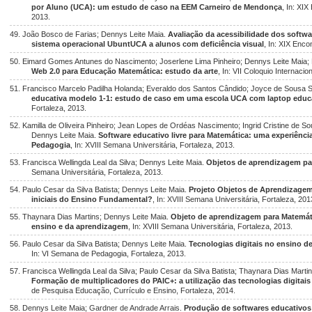
por Aluno (UCA): um estudo de caso na EEM Carneiro de Mendonça
, In: XI
2013.
49. João Bosco de Farias; Dennys Leite Maia.
Avaliação da acessibilidade dos softwa
sistema operacional UbuntUCA a alunos com deficiência visual
, In: XIX Enco
50. Eimard Gomes Antunes do Nascimento; Joserlene Lima Pinheiro; Dennys Leite Maia;
Web 2.0 para Educação Matemática: estudo da arte
, In: VII Coloquio Internac
51. Francisco Marcelo Padilha Holanda; Everaldo dos Santos Cândido; Joyce de Sousa S
educativa modelo 1-1: estudo de caso em uma escola UCA com laptop educ
Fortaleza, 2013.
52. Kamilla de Oliveira Pinheiro; Jean Lopes de Ordéas Nascimento; Ingrid Cristine de S
Dennys Leite Maia.
Software educativo livre para Matemática: uma experiênci
Pedagogia
, In: XVIII Semana Universitária, Fortaleza, 2013.
53. Francisca Wellingda Leal da Silva; Dennys Leite Maia.
Objetos de aprendizagem par
Semana Universitária, Fortaleza, 2013.
54. Paulo Cesar da Silva Batista; Dennys Leite Maia.
Projeto Objetos de Aprendizagem
iniciais do Ensino Fundamental?
, In: XVIII Semana Universitária, Fortaleza, 201
55. Thaynara Dias Martins; Dennys Leite Maia.
Objeto de aprendizagem para Matemáti
ensino e da aprendizagem
, In: XVIII Semana Universitária, Fortaleza, 2013.
56. Paulo Cesar da Silva Batista; Dennys Leite Maia.
Tecnologias digitais no ensino 
In: VI Semana de Pedagogia, Fortaleza, 2013.
57. Francisca Wellingda Leal da Silva; Paulo Cesar da Silva Batista; Thaynara Dias Marti
Formação de multiplicadores do PAIC+: a utilização das tecnologias digitai
de Pesquisa Educação, Currículo e Ensino, Fortaleza, 2014.
58. Dennys Leite Maia; Gardner de Andrade Arrais.
Produção de softwares educativos 