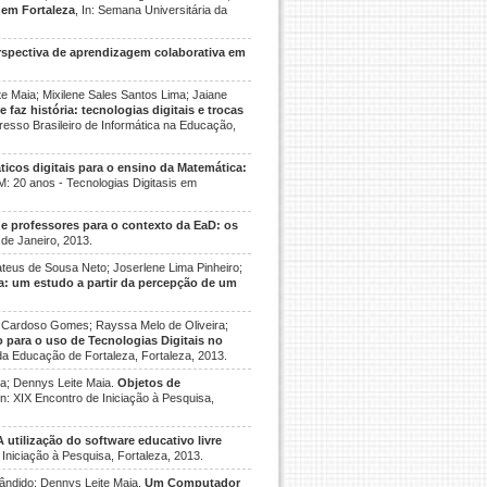
 em Fortaleza
, In: Semana Universitária da
rspectiva de aprendizagem colaborativa em
te Maia; Mixilene Sales Santos Lima; Jaiane
e faz história: tecnologias digitais e trocas
gresso Brasileiro de Informática na Educação,
ticos digitais para o ensino da Matemática:
M: 20 anos - Tecnologias Digitasis em
 professores para o contexto da EaD: os
o de Janeiro, 2013.
ateus de Sousa Neto; Joserlene Lima Pinheiro;
: um estudo a partir da percepção de um
al Cardoso Gomes; Rayssa Melo de Oliveira;
 para o uso de Tecnologias Digitais no
l da Educação de Fortaleza, Fortaleza, 2013.
va; Dennys Leite Maia.
Objetos de
 In: XIX Encontro de Iniciação à Pesquisa,
A utilização do software educativo livre
e Iniciação à Pesquisa, Fortaleza, 2013.
ândido; Dennys Leite Maia.
Um Computador