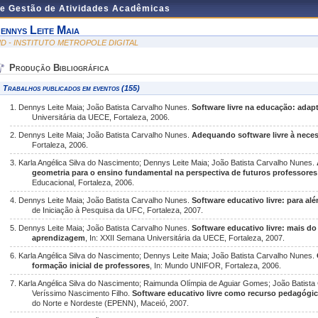
de Gestão de Atividades Acadêmicas
ennys Leite Maia
MD - INSTITUTO METROPOLE DIGITAL
Produção Bibliográfica
Trabalhos publicados em eventos (155)
1. Dennys Leite Maia; João Batista Carvalho Nunes.
Software livre na educação: adap
Universitária da UECE, Fortaleza, 2006.
2. Dennys Leite Maia; João Batista Carvalho Nunes.
Adequando software livre à neces
Fortaleza, 2006.
3. Karla Angélica Silva do Nascimento; Dennys Leite Maia; João Batista Carvalho Nunes.
geometria para o ensino fundamental na perspectiva de futuros professores
Educacional, Fortaleza, 2006.
4. Dennys Leite Maia; João Batista Carvalho Nunes.
Software educativo livre: para a
de Iniciação à Pesquisa da UFC, Fortaleza, 2007.
5. Dennys Leite Maia; João Batista Carvalho Nunes.
Software educativo livre: mais do
aprendizagem
, In: XXII Semana Universitária da UECE, Fortaleza, 2007.
6. Karla Angélica Silva do Nascimento; Dennys Leite Maia; João Batista Carvalho Nunes.
formação inicial de professores
, In: Mundo UNIFOR, Fortaleza, 2006.
7. Karla Angélica Silva do Nascimento; Raimunda Olímpia de Aguiar Gomes; João Batista
Veríssimo Nascimento Filho.
Software educativo livre como recurso pedagógi
do Norte e Nordeste (EPENN), Maceió, 2007.