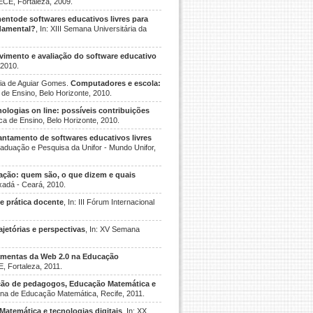
UECE, Fortaleza, 2009.
entode softwares educativos livres para
ndamental?
, In: XIII Semana Universitária da
vimento e avaliação do software educativo
 2010.
mpia de Aguiar Gomes.
Computadores e escola:
a de Ensino, Belo Horizonte, 2010.
ologias on line: possíveis contribuições
ica de Ensino, Belo Horizonte, 2010.
antamento de softwares educativos livres
raduação e Pesquisa da Unifor - Mundo Unifor,
ção: quem são, o que dizem e quais
ixadá - Ceará, 2010.
e prática docente
, In: III Fórum Internacional
jetórias e perspectivas
, In: XV Semana
amentas da Web 2.0 na Educação
 Fortaleza, 2011.
ão de pedagogos, Educação Matemática e
icana de Educação Matemática, Recife, 2011.
atemática e tecnologias digitais
, In: XX