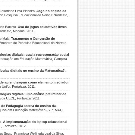
Joserlene Lima Pinheiro.
Jogo no ensino da
 de Pesquisa Educacional do Norte e Nordeste,
gas Barreto.
Uso de jogos educativos livres
Nordeste, Manaus, 2011.
te Maia.
Tratamento e Conversão de
 Encontro de Pesquisa Educacional do Norte e
ogias digitais: qual a representação social
s-Graduação em Educação Matemática, Campina
logias digitais no ensino da Matemática?
,
 de aprendizagem como elemento mediador
Unifor, Fortaleza, 2011.
ogias digitais: uma análise preliminar da
ia da UECE, Fortaleza, 2011.
s de Pedagogia acerca do ensino da
esquisa em Educação Matemática (SIPEMAT),
a.
A implementação do laptop educacional
, Fortaleza, 2012.
s Souto; Francisca Wellingda Leal da Silva;