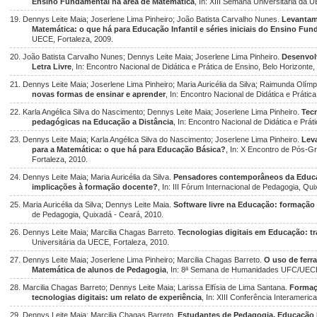
Ensino Fundamental na área de Matemática
, In: XIII Semana Universitária da 
19. Dennys Leite Maia; Joserlene Lima Pinheiro; João Batista Carvalho Nunes.
Levantam
Matemática: o que há para Educação Infantil e séries iniciais do Ensino Fu
UECE, Fortaleza, 2009.
20. João Batista Carvalho Nunes; Dennys Leite Maia; Joserlene Lima Pinheiro.
Desenvol
Letra Livre
, In: Encontro Nacional de Didática e Prática de Ensino, Belo Horizonte,
21. Dennys Leite Maia; Joserlene Lima Pinheiro; Maria Auricélia da Silva; Raimunda Olí
novas formas de ensinar e aprender
, In: Encontro Nacional de Didática e Prátic
22. Karla Angélica Silva do Nascimento; Dennys Leite Maia; Joserlene Lima Pinheiro.
Tecn
pedagógicas na Educação a Distância
, In: Encontro Nacional de Didática e Prát
23. Dennys Leite Maia; Karla Angélica Silva do Nascimento; Joserlene Lima Pinheiro.
Lev
para a Matemática: o que há para Educação Básica?
, In: X Encontro de Pós-G
Fortaleza, 2010.
24. Dennys Leite Maia; Maria Auricélia da Silva.
Pensadores contemporâneos da Educa
implicações à formação docente?
, In: III Fórum Internacional de Pedagogia, Qu
25. Maria Auricélia da Silva; Dennys Leite Maia.
Software livre na Educação: formação 
de Pedagogia, Quixadá - Ceará, 2010.
26. Dennys Leite Maia; Marcilia Chagas Barreto.
Tecnologias digitais em Educação: tra
Universitária da UECE, Fortaleza, 2010.
27. Dennys Leite Maia; Joserlene Lima Pinheiro; Marcilia Chagas Barreto.
O uso de ferr
Matemática de alunos de Pedagogia
, In: 8ª Semana de Humanidades UFC/UECE,
28. Marcilia Chagas Barreto; Dennys Leite Maia; Larissa Elfísia de Lima Santana.
Formaç
tecnologias digitais: um relato de experiência
, In: XIII Conferência Interamer
29. Dennys Leite Maia; Marcilia Chagas Barreto.
Estudantes de Pedagogia, Educação M