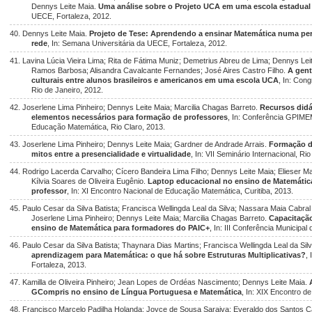
Dennys Leite Maia.
Uma análise sobre o Projeto UCA em uma escola estadual
UECE, Fortaleza, 2012.
40. Dennys Leite Maia.
Projeto de Tese: Aprendendo a ensinar Matemática numa pe
rede
, In: Semana Universitária da UECE, Fortaleza, 2012.
41. Lavina Lúcia Vieira Lima; Rita de Fátima Muniz; Demetrius Abreu de Lima; Dennys Lei
Ramos Barbosa; Alisandra Cavalcante Fernandes; José Aires Castro Filho.
A gent
culturais entre alunos brasileiros e americanos em uma escola UCA
, In: Con
Rio de Janeiro, 2012.
42. Joserlene Lima Pinheiro; Dennys Leite Maia; Marcilia Chagas Barreto.
Recursos didá
elementos necessários para formação de professores
, In: Conferência GPIME
Educação Matemática, Rio Claro, 2013.
43. Joserlene Lima Pinheiro; Dennys Leite Maia; Gardner de Andrade Arrais.
Formação de
mitos entre a presencialidade e virtualidade
, In: VII Seminário Internacional, Ri
44. Rodrigo Lacerda Carvalho; Cícero Bandeira Lima Filho; Dennys Leite Maia; Elieser M
Kílvia Soares de Oliveira Eugênio.
Laptop educacional no ensino de Matemática
professor
, In: XI Encontro Nacional de Educação Matemática, Curitiba, 2013.
45. Paulo Cesar da Silva Batista; Francisca Wellingda Leal da Silva; Nassara Maia Cabr
Joserlene Lima Pinheiro; Dennys Leite Maia; Marcilia Chagas Barreto.
Capacitação
ensino de Matemática para formadores do PAIC+
, In: III Conferência Municipa
46. Paulo Cesar da Silva Batista; Thaynara Dias Martins; Francisca Wellingda Leal da Sil
aprendizagem para Matemática: o que há sobre Estruturas Multiplicativas?
,
Fortaleza, 2013.
47. Kamilla de Oliveira Pinheiro; Jean Lopes de Ordéas Nascimento; Dennys Leite Maia.
GCompris no ensino de Língua Portuguesa e Matemática
, In: XIX Encontro d
48. Francisco Marcelo Padilha Holanda; Joyce de Sousa Saraiva; Everaldo dos Santos C