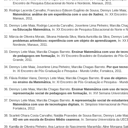
Encontro de Pesquisa Educacional do Norte e Nordeste, Manaus, 2011.
30. Rodrigo Lacerda Carvalho; Francisco Edisom Eugênio de Sousa; Dennys Leite Maia; 
Matemática: análise de um experiência com o uso de Xadrez
, In: XX Encontro
Manaus, 2011.
31. Dennys Leite Maia; Rodrigo Lacerda Carvalho; Joserlene Lima Pinheiro; Marcilia Cha
na Educação Matemática
, In: XX Encontro de Pesquisa Educacional do Norte e 
32. Márcia de Oliveira Morais; Silvana Holanda Silva; Maria Auricélia da Silva; Dennys Lei
problemas aritméticos: experiência com um objeto de aprendizagem
, In: XX
Nordeste, Manaus, 2011.
33. Dennys Leite Maia; Marcilia Chagas Barreto.
Ensinar Matemática com uso de tecnol
de pedagogos em formação
, In: XV Encontro Brasileiro de Estudantes de Pó
Grande, 2011.
34. Dennys Leite Maia; Joserlene Lima Pinheiro; Marcilia Chagas Barreto.
Por que tecno
In: XI Encontro de Pós-Graduação e Pesquisa - Mundo Unifor, Fortaleza, 2011.
35. Flávia Roldan Viana; Dennys Leite Maia; Marcilia Chagas Barreto.
O uso de objetos
no ensino da Matemática
, In: XI Encontro de Pós-Graduação e Pesquisa - Mundo 
36. Dennys Leite Maia; Marcilia Chagas Barreto.
Ensinar Matemática com uso de tecnol
representação social de pedagogos em formação
, In: XVI Semana Universitár
37. Dennys Leite Maia; Marcilia Chagas Barreto.
A representação social de estudante
Matemática com uso de tecnologias digitais
, In: Simpósio Internacional de P
Fortaleza, 2012.
38. Scarlett Ohara Costa Carvalho; Natália Praxedes de Sousa Barros; Dennys Leite Mai
XO em um escola de Ensino Médio cearense
, In: Semana Universitária da UECE
39. Kamilla de Oliveira Pinheiro; Ana Larisse do Nascimento Maranhão; Aline Morgana Sale