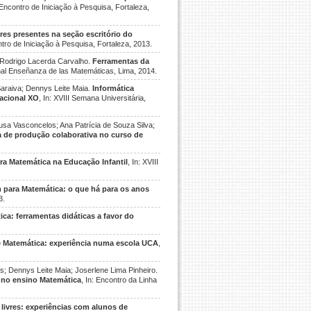
X Encontro de Iniciação à Pesquisa, Fortaleza,
res presentes na seção escritório do
ntro de Iniciação à Pesquisa, Fortaleza, 2013.
 Rodrigo Lacerda Carvalho.
Ferramentas da
ional Enseñanza de las Matemáticas, Lima, 2014.
araiva; Dennys Leite Maia.
Informática
acional XO
, In: XVIII Semana Universitária,
ousa Vasconcelos; Ana Patrícia de Souza Silva;
a de produção colaborativa no curso de
a Matemática na Educação Infantil
, In: XVIII
 para Matemática: o que há para os anos
3.
ca: ferramentas didáticas a favor do
de Matemática: experiência numa escola UCA
,
ns; Dennys Leite Maia; Joserlene Lima Pinheiro.
s no ensino Matemática
, In: Encontro da Linha
livres: experiências com alunos de