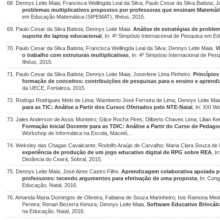
68. Dennys Leite Maia; Francisca Wellingda Leal da Silva; Paulo Cesar da Silva Batista; J
problemas multiplicativos propostos por professoras que ensinam Matemát
em Educação Matemática (SIPEMAT), Ilhéus, 2015.
69. Paulo Cesar da Silva Batista; Dennys Leite Maia.
Análise de estratégias de proble
suporte do laptop educacional
, In: 4º Simpósio Internacional de Pesquisa em 
70. Paulo Cesar da Silva Batista; Francisca Wellingda Leal da Silva; Dennys Leite Maia.
V
o trabalho com estruturas multiplicativas
, In: 4º Simpósio Internacional de P
Ilhéus, 2015.
71. Paulo Cesar da Silva Batista; Dennys Leite Maia; Joserlene Lima Pinheiro.
Princípios
formação de conceitos: contribuições de pesquisas para o ensino e apren
da UECE, Fortaleza, 2015.
72. Rodrigo Rodrigues Melo de Lima; Wamberto José Ferreira de Lima; Dennys Leite Mai
para as TIC: Análise a Partir dos Cursos Ofertados pelo NTE-Natal
, In: XXI W
73. Jales Anderson de Assis Monteiro; Glice Rocha Pires; Dilberto Chaves Lima; Lilian Ke
Formação Inicial Docente para as TDIC: Análise a Partir do Curso de Peda
Workshop de Informática na Escola, Maceió, .
74. Weksley das Chagas Cavalcante; Rodolfo Araújo de Carvalho; Maria Clara Souza de 
experiência de produção de um jogo educativo digital de RPG sobre REA
, I
Distância do Ceará, Sobral, 2015.
75. Dennys Leite Maia; José Aires Castro Filho.
Aprendizagem colaborativa apoiada p
professores: tecendo argumentos para efetivação de uma proposta
, In: Con
Educação, Natal, 2016.
76. Amanda Maria Domingos de Oliveira; Fabiana de Souza Marinheiro; Isis Ramona Med
Pereira; Renan Bezerra Kimura; Dennys Leite Maia.
Software Educativo Brincál
na Educação, Natal, 2016.