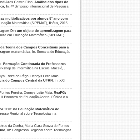
osé Aires Castro Filho.
Análise dos tipos de
ica
, In: 4º Simpósio Internacional de Pesquisa
mas multiplicativos por alunos 5° ano com
Educação Matemática (SIPEMAT), Ilhéus, 2015.
iagem D+: um objeto de aprendizagem para
esquisa em Educação Matemática (SIPEMAT),
 da Teoria dos Campos Conceituais para a
dizagem matemática
, In: Semana de Educação
a.
Formação Continuada de Professores
orkshop de Informática na Escola, Maceió, .
tlyn Freire do Rêgo; Dennys Leite Maia.
gogia do Campus Central da UFRN
, In: XXI
Fontes Pereira; Dennys Leite Maia.
ReaPG:
n: II Encontro de Educação Aberta, Pública e a
or TDIC na Educação Matemática de
gresso Regional sobre Tecnologias na
eiros da Cunha; Maria Clara Souza de Fontes
culo
, In: Congresso Regional sobre Tecnologias