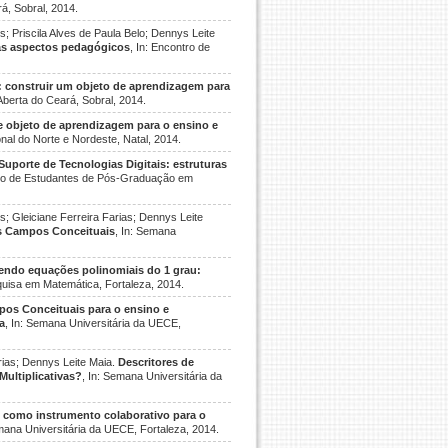
á, Sobral, 2014.
s; Priscila Alves de Paula Belo; Dennys Leite
vas aspectos pedagógicos
, In: Encontro de
 construir um objeto de aprendizagem para
Aberta do Ceará, Sobral, 2014.
e objeto de aprendizagem para o ensino e
nal do Norte e Nordeste, Natal, 2014.
porte de Tecnologias Digitais: estruturas
leiro de Estudantes de Pós-Graduação em
s; Gleiciane Ferreira Farias; Dennys Leite
os Campos Conceituais
, In: Semana
ndo equações polinomiais do 1 grau:
uisa em Matemática, Fortaleza, 2014.
pos Conceituais para o ensino e
a
, In: Semana Universitária da UECE,
arias; Dennys Leite Maia.
Descritores de
Multiplicativas?
, In: Semana Universitária da
 como instrumento colaborativo para o
emana Universitária da UECE, Fortaleza, 2014.