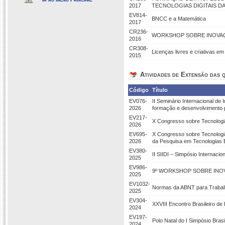
2017
TECNOLOGIAS DIGITAIS 
EV814-
BNCC e a Matemática
2017
CR236-
WORKSHOP SOBRE INOVAÇ
2016
CR308-
Licenças livres e criativas em
2015
Atividades de Extensão das q
Código
Título
EV076-
II Seminário Internacional d
2026
formação e desenvolvimento 
EV217-
X Congresso sobre Tecnologi
2026
EV695-
X Congresso sobre Tecnologi
2026
da Pesquisa em Tecnologias 
EV380-
II SIIDI – Simpósio Internacio
2025
EV986-
9º WORKSHOP SOBRE INOV
2025
EV1032-
Normas da ABNT para Trabalh
2025
EV304-
XXVIII Encontro Brasileiro 
2024
EV197-
Polo Natal do I Simpósio Bra
2024