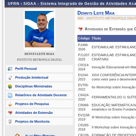
UFRN ›
SIGAA - Sistema Integrado de Gestão de Atividades A
Dennys Leite Maia
IMD - INSTITUTO METROPOLE DIGI
Atividades de Extensão que
Código
Título
PJ499-
ESTEAMULAB: ESTIMULAND
2026
DENNYS LEITE MAIA
PJ1207-
ESTEAMULAB: ESTIMULAND
2025
CRIATIVAS
INSTITUTO METROPOLE DIGITAL
CR314-
Inovação Educacional em Mate
Perfil Pessoal
2024
EV244-
XXVI CONFERÊNCIA INTERNA
Produção Intelectual
2023
como vetor para o desenvolv
EV705-
Disciplinas Ministradas
6o Workshop sobre Inovação 
2022
Relatórios de Atividade Docente
CR424-
FERRAMENTAS DO G SUÍTE
2020
Projetos de Pesquisa
CR066-
EDUCAÇÃO MATEMÁTICA NA 
2019
estatístico no Ensino Fundam
Atividades de Extensão
EV1158-
III Workshop sobre Inovação
2019
Projetos de Monitoria
CR265-
II Workshop sobre Inovação 
2018
CR109-
FORMAÇÃO DE PROFESSOR
Ir ao Menu Principal