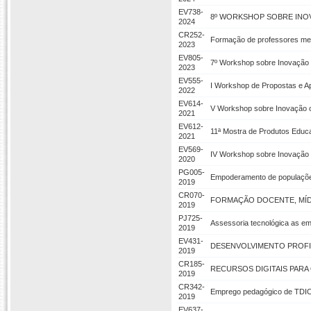
EV738-
8º WORKSHOP SOBRE INOV
2024
CR252-
Formação de professores med
2023
EV805-
7º Workshop sobre Inovação 
2023
EV555-
I Workshop de Propostas e A
2022
EV614-
V Workshop sobre Inovação 
2021
EV612-
11ª Mostra de Produtos Educa
2021
EV569-
IV Workshop sobre Inovação 
2020
PG005-
Empoderamento de populaçõe
2019
CR070-
FORMAÇÃO DOCENTE, MÍD
2019
PJ725-
Assessoria tecnológica as e
2019
EV431-
DESENVOLVIMENTO PROFI
2019
CR185-
RECURSOS DIGITAIS PARA
2019
CR342-
Emprego pedagógico de TDIC 
2019
EV637-