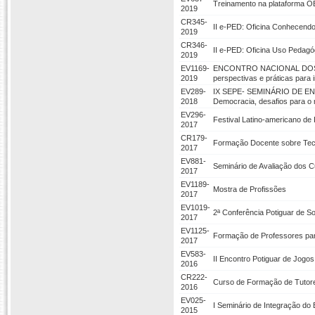
Treinamento na plataforma OB
2019
CR345-
II e-PED: Oficina Conhecend
2019
CR346-
II e-PED: Oficina Uso Pedag
2019
EV1169-
ENCONTRO NACIONAL DOS 
2019
perspectivas e práticas para 
EV289-
IX SEPE- SEMINÁRIO DE EN
2018
Democracia, desafios para o
EV296-
Festival Latino-americano de 
2017
CR179-
Formação Docente sobre Tecn
2017
EV881-
Seminário de Avaliação dos 
2017
EV1189-
Mostra de Profissões
2017
EV1019-
2ª Conferência Potiguar de So
2017
EV1125-
Formação de Professores par
2017
EV583-
II Encontro Potiguar de Jog
2016
CR222-
Curso de Formação de Tutor
2016
EV025-
I Seminário de Integração do 
2015