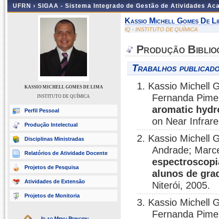
UFRN ›
SIGAA - Sistema Integrado de Gestão de Atividades A
Kassio Michell Gomes De L
IQ - INSTITUTO DE QUÍMICA
Produção Biblio
Trabalhos publicado
1. Kassio Michell 
KASSIO MICHELL GOMES DE LIMA
Fernanda Pime
INSTITUTO DE QUÍMICA
aromatic hydr
Perfil Pessoal
on Near Infrar
Produção Intelectual
2. Kassio Michell
Disciplinas Ministradas
Andrade; Marce
Relatórios de Atividade Docente
espectroscopi
Projetos de Pesquisa
alunos de gra
Atividades de Extensão
Niterói, 2005.
Projetos de Monitoria
3. Kassio Michell 
Fernanda Pime
Ir ao Menu Principal