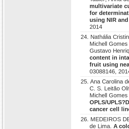
multivariate c
for determinat
using NIR and
2014
24. Nathália Crist
Michell Gomes d
Gustavo Henriq
content in int
fruit using n
03088146, 201
25. Ana Carolina d
C. S. Leitão 
Michell Gomes
OPLS/UPLS?DA 
cancer cell lin
26. MEDEIROS DE
de Lima.
A col