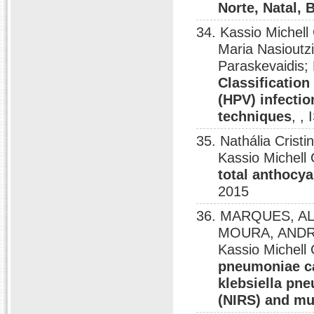
Norte, Natal, B
34. Kassio Michell
Maria Nasioutzi
Paraskevaidis; 
Classification
(HPV) infectio
techniques
, ,
35. Nathália Crist
Kassio Michel
total anthocya
2015
36. MARQUES, AL
MOURA, ANDRE
Kassio Michel
pneumoniae c
klebsiella pn
(NIRS) and mul