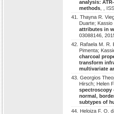
analysis: ATR
methods
, , I
41. Thayna R. Vie
Duarte; Kassio
attributes in 
03088146, 201
42. Rafaela M. R. 
Pimenta; Kass
charcoal prope
transform inf
multivariate a
43. Georgios Theop
Hirsch; Helen F
spectroscopy 
normal, border
subtypes of 
44. Heloiza F. O. 