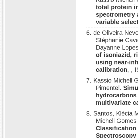
total protein 
spectrometry 
variable selec
6. de Oliveira Nev
Stéphanie Cava
Dayanne Lopes
of isoniazid, 
using near-inf
calibration
, ,
7. Kassio Michell
Pimentel.
Simu
hydrocarbons 
multivariate c
8. Santos, Klécia 
Michell Gomes 
Classification
Spectroscopy 