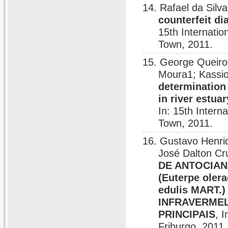
14. Rafael da Sil
counterfeit di
15th Internati
Town, 2011.
15. George Queiroz
Moura1; Kassi
determination 
in river estua
In: 15th Inter
Town, 2011.
16. Gustavo Henri
José Dalton Cr
DE ANTOCIAN
(Euterpe ole
edulis MART
INFRAVERME
PRINCIPAIS
, 
Friburgo, 2011.