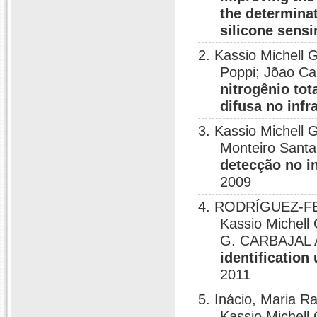
the determina
silicone sens
2. Kassio Michell
Poppi; Jõao Ca
nitrogênio tot
difusa no inf
3. Kassio Michell
Monteiro Santa
detecção no i
2009
4. RODRÍGUEZ-FERN
Kassio Miche
G. CARBAJAL
identification
2011
5. Inácio, Maria R
Kassio Michel