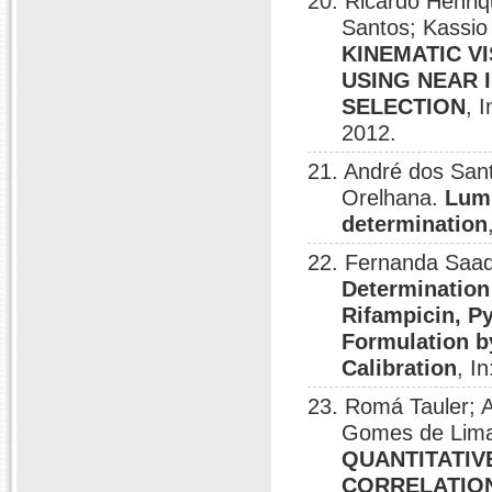
20. Ricardo Henriq
Santos; Kassio
KINEMATIC V
USING NEAR
SELECTION
, 
2012.
21. André dos San
Orelhana.
Lumi
determination
22. Fernanda Saad
Determination 
Rifampicin, P
Formulation b
Calibration
, I
23. Romá Tauler; A
Gomes de Lim
QUANTITATIV
CORRELATIO