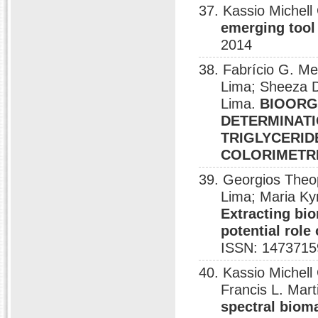
37. Kassio Michel
emerging tool
2014
38. Fabrício G. Me
Lima; Sheeza D
Lima.
BIOORG
DETERMINAT
TRIGLYCERID
COLORIMETR
39. Georgios Theo
Lima; Maria Kyr
Extracting bi
potential role
ISSN: 1473715
40. Kassio Michell
Francis L. Mart
spectral biom