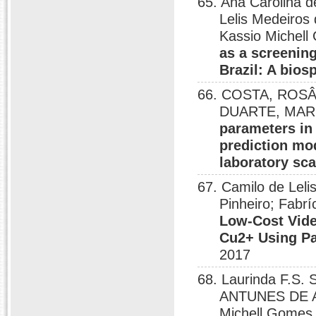
65. Ana Carolina de
Lelis Medeiros 
Kassio Michel
as a screening
Brazil: A bio
66. COSTA, ROSÂ
DUARTE, MARCI
parameters in
prediction mo
laboratory sca
67. Camilo de Lelis
Pinheiro; Fabr
Low-Cost Vide
Cu2+ Using Pa
2017
68. Laurinda F.S.
ANTUNES DE AR
Michell Gomes