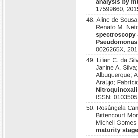
analysis by mu
17599660, 201
48. Aline de Sousa
Renato M. Neto
spectroscopy 
Pseudomonas a
0026265X, 201
49. Lilian C. da S
Janine A. Silva
Albuquerque; Ad
Araújo; Fabríc
Nitroquinoxal
ISSN: 0103505
50. Rosângela Cam
Bittencourt Mo
Michell Gomes
maturity stag