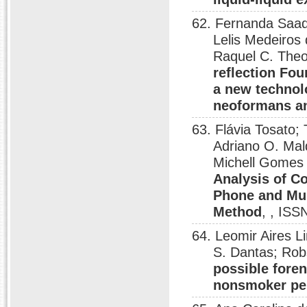
62. Fernanda Saada
Lelis Medeiros 
Raquel C. Theo
reflection Fou
a new technol
neoformans an
63. Flávia Tosato;
Adriano O. Mald
Michell Gomes
Analysis of C
Phone and Mult
Method
, , IS
64. Leomir Aires 
S. Dantas; Rob
possible foren
nonsmoker pe