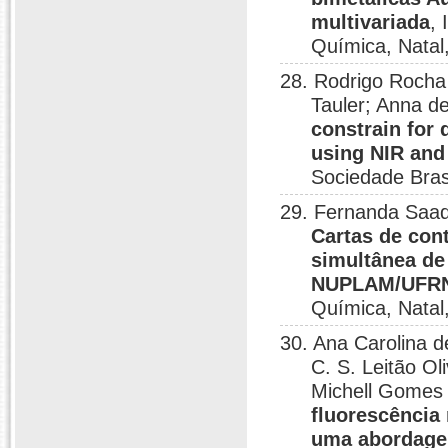
multivariada
,
Química, Natal
28. Rodrigo Rocha
Tauler; Anna d
constrain for
using NIR and
Sociedade Bras
29. Fernanda Saad
Cartas de con
simultânea de
NUPLAM/UFR
Química, Natal
30. Ana Carolina d
C. S. Leitão 
Michell Gomes
fluorescência 
uma abordage