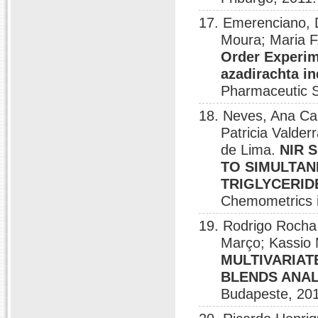
17. Emerenciano, D
Moura; Maria F
Order Experim
azadirachta in
Pharmaceutic S
18. Neves, Ana C
Patricia Valde
de Lima.
NIR 
TO SIMULTAN
TRIGLYCERID
Chemometrics i
19. Rodrigo Rocha 
Março; Kassio
MULTIVARIAT
BLENDS ANAL
Budapeste, 20