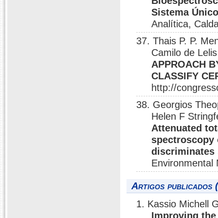
Bioespectrosc
Sistema Único
Analítica, Cald
37. Thais P. P. Me
Camilo de Leli
APPROACH B
CLASSIFY CE
http://congres
38. Georgios Theop
Helen F Stringf
Attenuated tot
spectroscopy 
discriminates
Environmental 
Artigos publicados 
1. Kassio Michell
Improving the 