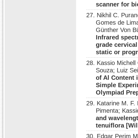
scanner for b
27. Nikhil C. Puran
Gomes de Lima
Günther Von Bün
Infrared spect
grade cervical
static or prog
28. Kassio Michell
Souza; Luiz Se
of Al Content
Simple Experi
Olympiad Pre
29. Katarine M. F.
Pimenta; Kass
and wavelengt
tenuiflora [Wi
30. Edgar Perim Mo