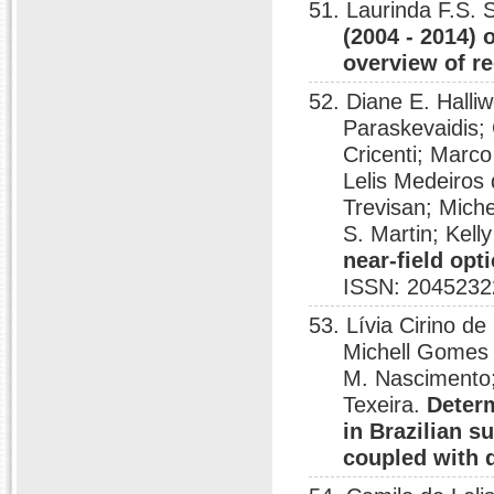
51. Laurinda F.S. 
(2004 - 2014) 
overview of r
52. Diane E. Halliw
Paraskevaidis; 
Cricenti; Marc
Lelis Medeiros
Trevisan; Mich
S. Martin; Kell
near-field op
ISSN: 2045232
53. Lívia Cirino d
Michell Gomes 
M. Nascimento;
Texeira.
Determ
in Brazilian s
coupled with 