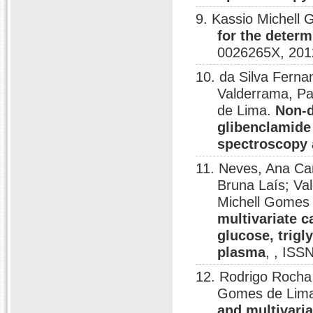
9. Kassio Michell
for the deter
0026265X, 201
10. da Silva Fern
Valderrama, Pa
de Lima.
Non-d
glibenclamide
spectroscopy
11. Neves, Ana Car
Bruna Laís; Va
Michell Gomes
multivariate c
glucose, trigl
plasma
, , ISS
12. Rodrigo Rocha 
Gomes de Lim
and multivaria