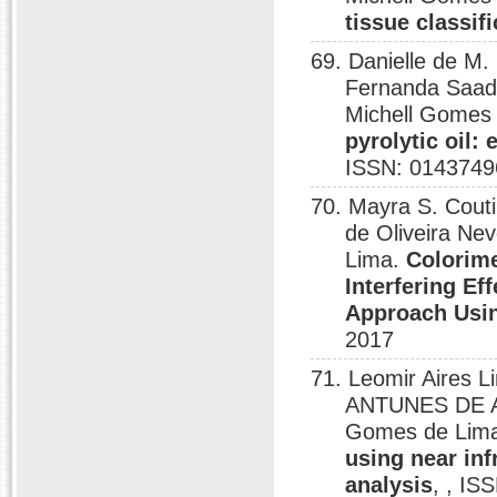
tissue classif
69. Danielle de M.
Fernanda Saada
Michell Gomes
pyrolytic oil:
ISSN: 0143749
70. Mayra S. Couti
de Oliveira Ne
Lima.
Colorime
Interfering Ef
Approach Usi
2017
71. Leomir Aires 
ANTUNES DE AR
Gomes de Lim
using near in
analysis
, , IS