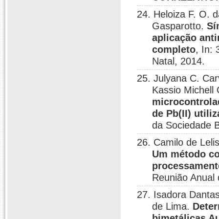
24. Heloiza F. O. 
Gasparotto.
Sí
aplicação anti
completo
, In:
Natal, 2014.
25. Julyana C. Car
Kassio Michel
microcontrola
de Pb(II) util
da Sociedade B
26. Camilo de Leli
Um método col
processamento
Reunião Anual 
27. Isadora Dantas
de Lima.
Deter
bimetálicas A