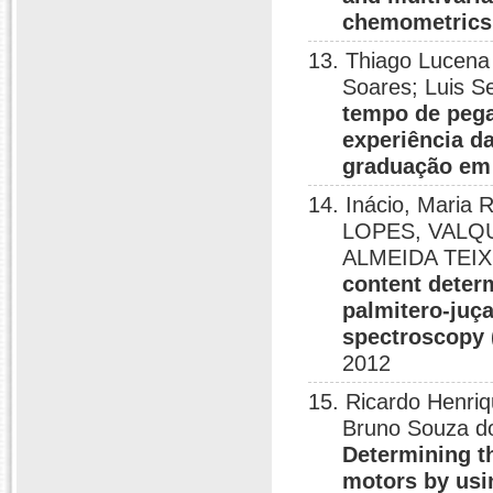
chemometrics
13. Thiago Lucen
Soares; Luis S
tempo de pega
experiência d
graduação em
14. Inácio, Maria 
LOPES, VALQ
ALMEIDA TEI
content determ
palmitero-juça
spectroscopy (
2012
15. Ricardo Henriq
Bruno Souza do
Determining th
motors by usi