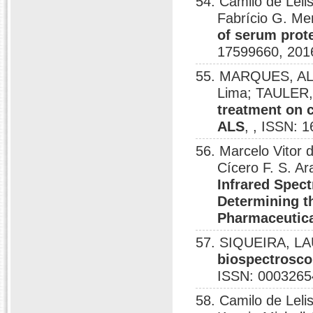
54. Camilo de Leli
Fabrício G. Me
of serum prot
17599660, 201
55. MARQUES, ALI
Lima; TAULER
treatment on 
ALS
, , ISSN: 
56. Marcelo Vitor
Cícero F. S. A
Infrared Spect
Determining th
Pharmaceutica
57. SIQUEIRA, LA
biospectrosco
ISSN: 0003265
58. Camilo de Lelis