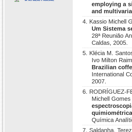
employing a s
and multivaria
4. Kassio Michell 
Um Sistema s
28ª Reunião An
Caldas, 2005.
5. Klécia M. Santo
Ivo Milton Ra
Brazilian coff
International 
2007.
6. RODRÍGUEZ-FER
Michell Gomes 
espectroscopi
quimiométric
Química Analít
7. Saldanha, Terez