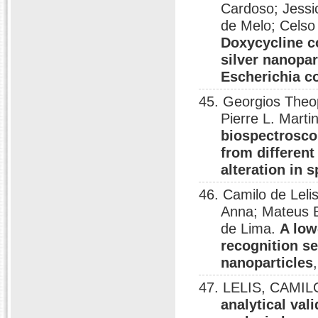
Cardoso; Jessi
de Melo; Celso
Doxycycline c
silver nanopa
Escherichia co
45. Georgios Theo
Pierre L. Marti
biospectrosco
from different
alteration in 
46. Camilo de Leli
Anna; Mateus E
de Lima.
A low
recognition se
nanoparticles
47. LELIS, CAMIL
analytical val