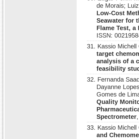
de Morais; Lui
Low-Cost Meth
Seawater for 
Flame Test, a
ISSN: 0021958
31. Kassio Michel
target chemom
analysis of a 
feasibility stu
32. Fernanda Saad
Dayanne Lopes 
Gomes de Lim
Quality Monito
Pharmaceutica
Spectrometer
33. Kassio Michel
and Chemometr