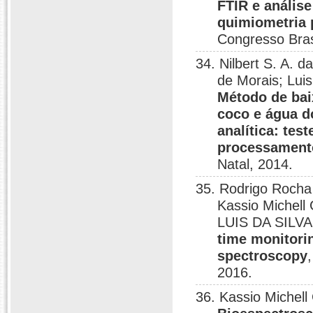
FTIR e análise
quimiometria 
Congresso Bras
34. Nilbert S. A. 
de Morais; Lui
Método de bai
coco e água d
analítica: tes
processament
Natal, 2014.
35. Rodrigo Rocha 
Kassio Michell
LUIS DA SILVA
time monitorin
spectroscopy
2016.
36. Kassio Michel