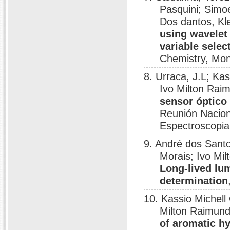
Pasquini; Simo
Dos dantos, Kl
using wavelet
variable selec
Chemistry, Mont
8. Urraca, J.L; Ka
Ivo Milton Rai
sensor óptico
Reunión Nacion
Espectroscopia
9. André dos Sant
Morais; Ivo Mi
Long-lived lu
determination
10. Kassio Michel
Milton Raimund
of aromatic h