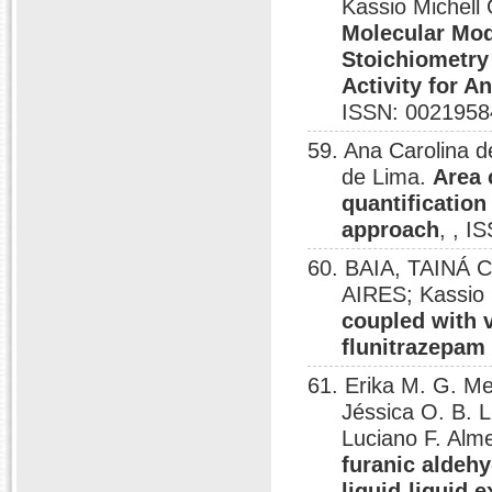
Kassio Michel
Molecular Mod
Stoichiometry 
Activity for A
ISSN: 0021958
59. Ana Carolina d
de Lima.
Area 
quantification
approach
, , I
60. BAIA, TAINÁ 
AIRES; Kassio
coupled with v
flunitrazepam
61. Erika M. G. Me
Jéssica O. B. 
Luciano F. Alm
furanic aldeh
liquid-liquid 