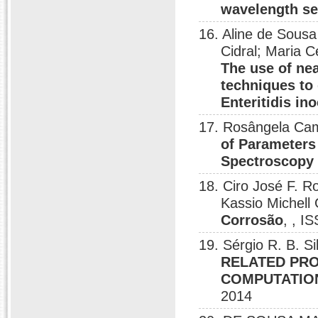
wavelength se
16. Aline de Sousa
Cidral; Maria 
The use of nea
techniques to 
Enteritidis in
17. Rosângela Cam
of Parameters 
Spectroscopy 
18. Ciro José F.
Kassio Michel
Corrosão
, , I
19. Sérgio R. B. S
RELATED PRO
COMPUTATIO
2014