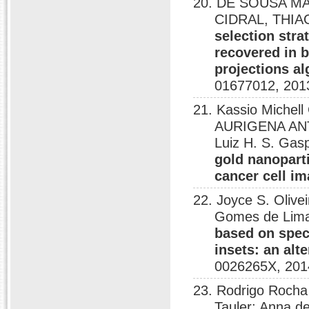
20. DE SOUSA M
CIDRAL, THIAG
selection stra
recovered in 
projections al
01677012, 201
21. Kassio Michell
AURIGENA ANTU
Luiz H. S. Gas
gold nanoparti
cancer cell i
22. Joyce S. Olive
Gomes de Lim
based on spect
insets: an al
0026265X, 201
23. Rodrigo Rocha
Tauler; Anna d