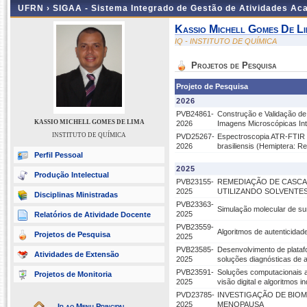
UFRN ›
SIGAA - Sistema Integrado de Gestão de Atividades A
Kassio Michell Gomes De L
IQ - INSTITUTO DE QUÍMICA
Projetos de Pesquisa
Projeto de Pesquisa
2026
PVB24861-
Construção e Validação de
KASSIO MICHELL GOMES DE LIMA
2026
Imagens Microscópicas Int
INSTITUTO DE QUÍMICA
PVD25267-
Espectroscopia ATR-FTIR 
2026
brasiliensis (Hemiptera: R
Perfil Pessoal
2025
Produção Intelectual
PVB23155-
REMEDIAÇÃO DE CASC
2025
UTILIZANDO SOLVENTES
Disciplinas Ministradas
PVB23363-
Simulação molecular de sur
2025
Relatórios de Atividade Docente
PVB23559-
Algoritmos de autenticida
Projetos de Pesquisa
2025
PVB23585-
Desenvolvimento de plata
Atividades de Extensão
2025
soluções diagnósticas de a
PVB23591-
Soluções computacionais 
Projetos de Monitoria
2025
visão digital e algoritmos i
PVD23785-
INVESTIGAÇÃO DE BIO
2025
MENOPAUSA
Ir ao Menu Principal