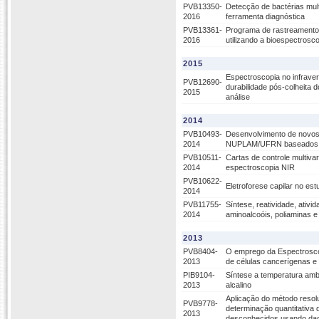
PVB13350-
Detecção de bactérias mult
2016
ferramenta diagnóstica
PVB13361-
Programa de rastreamento
2016
utilizando a bioespectrosco
2015
Espectroscopia no infrave
PVB12690-
durabilidade pós-colheita
2015
análise
2014
PVB10493-
Desenvolvimento de novos 
2014
NUPLAM/UFRN baseados na 
PVB10511-
Cartas de controle multiv
2014
espectroscopia NIR
PVB10622-
Eletroforese capilar no es
2014
PVB11755-
Síntese, reatividade, ativ
2014
aminoalcoóis, poliaminas e
2013
PVB8404-
O emprego da Espectroscop
2013
de células cancerígenas e 
PIB9104-
Síntese a temperatura amb
2013
alcalino
Aplicação do método resol
PVB9778-
determinação quantitativa
2013
desconhecidos usando da