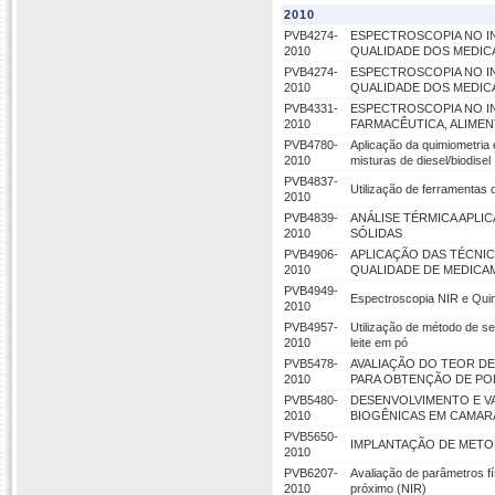
2010
PVB4274-
ESPECTROSCOPIA NO I
2010
QUALIDADE DOS MEDIC
PVB4274-
ESPECTROSCOPIA NO I
2010
QUALIDADE DOS MEDIC
PVB4331-
ESPECTROSCOPIA NO I
2010
FARMACÊUTICA, ALIMEN
PVB4780-
Aplicação da quimiometria
2010
misturas de diesel/biodisel
PVB4837-
Utilização de ferramentas
2010
PVB4839-
ANÁLISE TÉRMICA APL
2010
SÓLIDAS
PVB4906-
APLICAÇÃO DAS TÉCNIC
2010
QUALIDADE DE MEDICA
PVB4949-
Espectroscopia NIR e Qui
2010
PVB4957-
Utilização de método de s
2010
leite em pó
PVB5478-
AVALIAÇÃO DO TEOR DE
2010
PARA OBTENÇÃO DE PO
PVB5480-
DESENVOLVIMENTO E V
2010
BIOGÊNICAS EM CAMA
PVB5650-
IMPLANTAÇÃO DE METO
2010
PVB6207-
Avaliação de parâmetros f
2010
próximo (NIR)