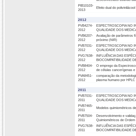
PIB10103-
Efeito dual do poliviniláco
2013
2012
PVB4274-
ESPECTROSCOPIA NO I
2012
QUALIDADE DOS MEDIC
PVB6207-
Avaliação de parâmetros f
2012
próximo (NIR)
PVB7031-
ESPECTROSCOPIA NO I
2012
QUALIDADE DOS MEDIC
PVG7638-
INFLUÊNCIA DAS ESPÉC
2012
BIOCOMPATIBILIDADE 
PVB8404-
O emprego da Espectroscop
2012
de células cancerígenas e 
PVA8451-
comparação da metodologia
2012
plasma humano por HPLC 
2011
PVB7031-
ESPECTROSCOPIA NO I
2011
QUALIDADE DOS MEDIC
PVB7465-
Modelos quimiométricos de
2011
PVB7504-
Desenvolvimento e validaç
2011
Quimiométricos de Ordem 
PVG7638-
INFLUÊNCIA DAS ESPÉC
2011
BIOCOMPATIBILIDADE 