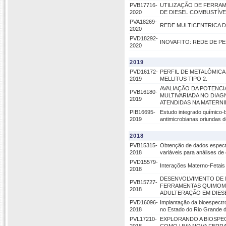
PVB17716-
UTILIZAÇÃO DE FERRA
2020
DE DIESEL COMBUSTÍVE
PVA18269-
REDE MULTICENTRICA D
2020
PVD18292-
INOVAFITO: REDE DE P
2020
2019
PVD16172-
PERFIL DE METALÔMICA
2019
MELLITUS TIPO 2.
AVALIAÇÃO DA POTENCI
PVB16180-
MULTIVARIADA NO DIAG
2019
ATENDIDAS NA MATERN
PIB16695-
Estudo integrado químico-
2019
antimicrobianas oriundas 
2018
PVB15315-
Obtenção de dados espectr
2018
variáveis para análises de 
PVD15579-
Interações Materno-Fetais
2018
DESENVOLVIMENTO DE 
PVB15727-
FERRAMENTAS QUIMOMÉT
2018
ADULTERAÇÃO EM DIES
PVD16096-
Implantação da bioespectr
2018
no Estado do Rio Grande 
PVL17210-
EXPLORANDO A BIOSPEC