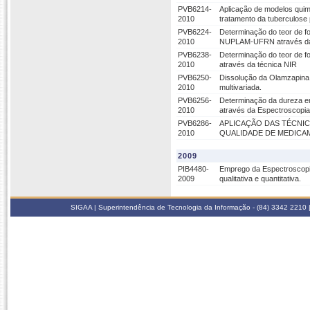
PVB6214-
Aplicação de modelos quim
2010
tratamento da tuberculos
PVB6224-
Determinação do teor de fo
2010
NUPLAM-UFRN através da
PVB6238-
Determinação do teor de 
2010
através da técnica NIR
PVB6250-
Dissolução da Olamzapina
2010
multivariada.
PVB6256-
Determinação da dureza e
2010
através da Espectroscopia
PVB6286-
APLICAÇÃO DAS TÉCNIC
2010
QUALIDADE DE MEDICA
2009
PIB4480-
Emprego da Espectroscopia
2009
qualitativa e quantitativa.
SIGAA | Superintendência de Tecnologia da Informação - (84) 3342 2210 