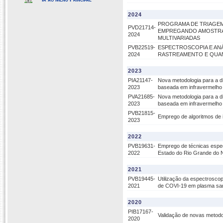
2024
PROGRAMA DE TRIAGEM
PVD21714-
EMPREGANDO AMOSTRAS
2024
MULTIVARIADAS
PVB22519-
ESPECTROSCOPIA E ANÁ
2024
RASTREAMENTO E QUAN
2023
PIA21147-
Nova metodologia para a d
2023
baseada em infravermelho 
PVA21685-
Nova metodologia para a d
2023
baseada em infravermelho 
PVB21815-
Emprego de algoritmos de int
2023
2022
PVB19631-
Emprego de técnicas espec
2022
Estado do Rio Grande do 
2021
PVB19445-
Utilização da espectroscop
2021
de COVI-19 em plasma sa
2020
PIB17167-
Validação de novas metodo
2020