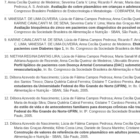
7. Anna Cecília Queiroz de Medeiros; Severina Carla V. Lima; Ricardo F. Arrais; Maria 
Pedrosa; A. S. Andrade.
Avaliação do cobre plasmático em crianças e adoles
Congresso Brasileiro Pediátrico de Endocrinologia e Metabologia - COBRAPEM, Re
8. VANESSA T. DE LIMA OLIVEIRA; Lúcia de Fátima Campos Pedrosa; Anna Cecília Queir
KARINE CAVALCANTI M. DE SENA; Severina Carla V. Lima; Maria das Graças A
Avaliação bioquímica do zinco em pacientes com diagnóstico de possível o
Congresso da Sociedade Brasileira de Alimentação e Nutrição - SBAN, São Paulo, 
9. KARINE CAVALCANTI M. DE SENA; Lúcia de Fátima Campos Pedrosa; Ricardo F. Arra
C. LIMA; VANESSA T. DE LIMA OLIVEIRA; Anna Cecília Queiroz de Medeiros.
Efe
pacientes com Diabetes tipo 1
, In: 8o. Congresso da Sociedade Brasileira de Al
10. NIETHIA REGINA DANTAS LIRA; Lúcia de Fátima Campos Pedrosa; Maria Sanali M de O
Adriana Augusto de Rezende; Anna Cecília Queiroz de Medeiros; Ulisvaldo Brunno 
Perfil lipídico de pacientes com Doença Arterial Coronariana (DAC) submetid
revascularização
, In: 8o. Congresso da Sociedade Brasileira de Alimentação e Nu
11. Débora Azevedo do Nascimento; Lúcia de Fátima Campos Pedrosa; Anna Cecília Quei
dos Santos Tinoco; Diana Quitéria Cabral Ferreira; Gislaine T Cardoso Pereira.
Av
estudantes da Universidade Federal do Rio Grande do Norte (UFRN)
, In: 8o
Alimentação e Nutrição - SBAN, São Paulo, 2005.
12. Débora Azevedo do Nascimento; Lúcia de Fátima Campos Pedrosa; Anna Cecília Quei
Maria de Araújo Silva; Diana Quitéria Cabral Ferreira; Gislaine T Cardoso Pereira; 
do estilo de vida e de antecedentes familiares para doenças crônicas não t
Federal do Rio Grande do Norte-UFRN
, In: 8º. Congresso da Sociedade Brasile
Paulo, 2005.
13. Débora Azevedo do Nascimento; Lúcia de Fátima Campos Pedrosa; Anna Cecília Queir
Maria das Graças Almeida; Kênio Costa Lima; Daniele de Souza Marinho; Cristiane 
Construção de valores de referência de cobre plasmático em adultos jovens
Alimentação e Nutrição - SBAN, São Paulo, 2005.