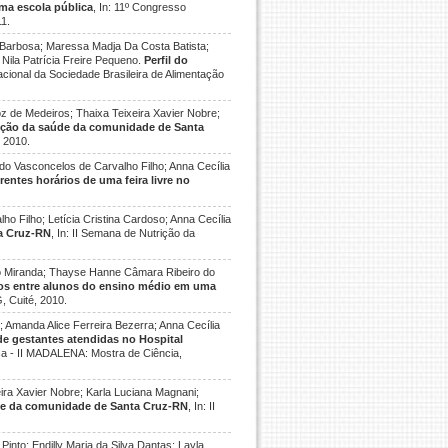
uma escola pública
, In: 11º Congresso
11.
Barbosa; Maressa Madja Da Costa Batista;
ila Patrícia Freire Pequeno.
Perfil do
acional da Sociedade Brasileira de Alimentação
z de Medeiros; Thaixa Teixeira Xavier Nobre;
ução da saúde da comunidade de Santa
, 2010.
ldo Vasconcelos de Carvalho Filho; Anna Cecília
rentes horários de uma feira livre no
ho Filho; Letícia Cristina Cardoso; Anna Cecília
ta Cruz-RN
, In: II Semana de Nutrição da
o Miranda; Thayse Hanne Câmara Ribeiro do
dos entre alunos do ensino médio em uma
, Cuité, 2010.
 Amanda Alice Ferreira Bezerra; Anna Cecília
e gestantes atendidas no Hospital
rosa - II MADALENA: Mostra de Ciência,
ira Xavier Nobre; Karla Luciana Magnani;
de da comunidade de Santa Cruz-RN
, In: II
into; Endilly Maria da Silva Dantas; Layla