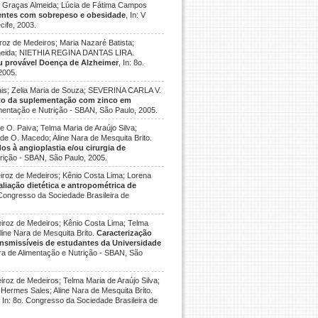
das Graças Almeida; Lúcia de Fátima Campos
centes com sobrepeso e obesidade
, In: V
cife, 2003.
oz de Medeiros; Maria Nazaré Batista;
lmeida; NIETHIA REGINA DANTAS LIRA.
u provável Doença de Alzheimer
, In: 8o.
2005.
is; Zelia Maria de Souza; SEVERINA CARLA V.
ito da suplementação com zinco em
imentação e Nutrição - SBAN, São Paulo, 2005.
. Paiva; Telma Maria de Araújo Silva;
de O. Macedo; Aline Nara de Mesquita Brito.
os à angioplastia e/ou cirurgia de
trição - SBAN, São Paulo, 2005.
roz de Medeiros; Kênio Costa Lima; Lorena
aliação dietética e antropométrica de
. Congresso da Sociedade Brasileira de
roz de Medeiros; Kênio Costa Lima; Telma
Aline Nara de Mesquita Brito.
Caracterização
ransmissíveis de estudantes da Universidade
ira de Alimentação e Nutrição - SBAN, São
oz de Medeiros; Telma Maria de Araújo Silva;
Hermes Sales; Aline Nara de Mesquita Brito.
, In: 8o. Congresso da Sociedade Brasileira de