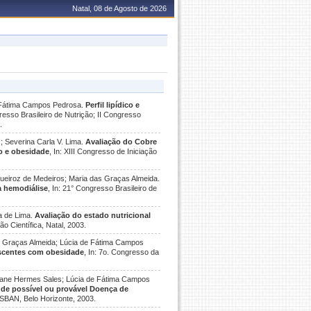
Natal, 08 de Agosto de 2026
de Fátima Campos Pedrosa.
Perfil lipídico e
gresso Brasileiro de Nutrição; II Congresso
.
; Severina Carla V. Lima.
Avaliação do Cobre
o e obesidade
, In: XIII Congresso de Iniciação
Queiroz de Medeiros; Maria das Graças Almeida.
a hemodiálise
, In: 21° Congresso Brasileiro de
a de Lima.
Avaliação do estado nutricional
ão Científica, Natal, 2003.
das Graças Almeida; Lúcia de Fátima Campos
lescentes com obesidade
, In: 7o. Congresso da
stiane Hermes Sales; Lúcia de Fátima Campos
 de possível ou provável Doença de
- SBAN, Belo Horizonte, 2003.