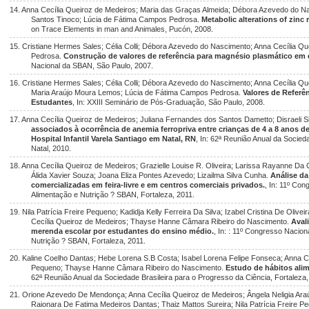
14. Anna Cecília Queiroz de Medeiros; Maria das Graças Almeida; Débora Azevedo do N
Santos Tinoco; Lúcia de Fátima Campos Pedrosa.
Metabolic alterations of zinc 
on Trace Elements in man and Animales, Pucón, 2008.
15. Cristiane Hermes Sales; Célia Colli; Débora Azevedo do Nascimento; Anna Cecília Q
Pedrosa.
Construção de valores de referência para magnésio plasmático e
Nacional da SBAN, São Paulo, 2007.
16. Cristiane Hermes Sales; Célia Colli; Débora Azevedo do Nascimento; Anna Cecília Q
Maria Araújo Moura Lemos; Lúcia de Fátima Campos Pedrosa.
Valores de Referê
Estudantes
, In: XXIII Seminário de Pós-Graduação, São Paulo, 2008.
17. Anna Cecília Queiroz de Medeiros; Juliana Fernandes dos Santos Dametto; Disraeli Sil
associados à ocorrência de anemia ferropriva entre crianças de 4 a 8 anos 
Hospital Infantil Varela Santiago em Natal, RN
, In: 62ª Reunião Anual da Socied
Natal, 2010.
18. Anna Cecília Queiroz de Medeiros; Grazielle Louise R. Oliveira; Larissa Rayanne Da 
Álida Xavier Souza; Joana Eliza Pontes Azevedo; Lizailma Silva Cunha.
Análise da
comercializadas em feira-livre e em centros comerciais privados.
, In: 11º Co
Alimentação e Nutrição ? SBAN, Fortaleza, 2011.
19. Nila Patrícia Freire Pequeno; Kadidja Kelly Ferreira Da Silva; Izabel Cristina De Oli
Cecília Queiroz de Medeiros; Thayse Hanne Câmara Ribeiro do Nascimento.
Aval
merenda escolar por estudantes do ensino médio.
, In: : 11º Congresso Nacion
Nutrição ? SBAN, Fortaleza, 2011.
20. Kaline Coelho Dantas; Hebe Lorena S.B Costa; Isabel Lorena Felipe Fonseca; Anna Cec
Pequeno; Thayse Hanne Câmara Ribeiro do Nascimento.
Estudo de hábitos ali
62ª Reunião Anual da Sociedade Brasileira para o Progresso da Ciência, Fortaleza,
21. Orione Azevedo De Mendonça; Anna Cecília Queiroz de Medeiros; Ângela Neligia Ar
Raionara De Fatima Medeiros Dantas; Thaiz Mattos Sureira; Nila Patrícia Freire