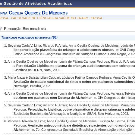
de Gestão de Atividades Acadêmicas
nna Cecilia Queiroz De Medeiros
ACISA - FACULDADE DE CIÊNCIAS DA SAÚDE DO TRAIRI - FACISA
Produção Bibliográfica
Trabalhos publicados em eventos (66)
1. Severina Carla V. Lima; Ricardo F. Arrais; Anna Cecília Queiroz de Medeiros; Lúcia 
lipoperoxidação plasmática de crianças e adolescentes obesos
, In: XVII Con
Latino-Americano e I Congresso Brasileiro de Nutrição Humana, Porto Alegre, 2002
2. Anna Cecília Queiroz de Medeiros; Lúcia de Fátima Campos Pedrosa; Ricardo F. Arrais
e Peroxidação Lipídica no plasma de crianças e adolescentes com sobrepes
Científica da UFRN, Natal, 2002.
3. Maria Nazaré Batista; Lilian Cuppari; Lúcia de Fátima Campos Pedrosa; Anna Cecília 
Avaliação do estado nutricional de zinco e cobre em pacientes submetidos 
Nefrologia, Brasília, 2002.
4. Anna Cecília Queiroz de Medeiros; Lúcia de Fátima Campos Pedrosa; Vanessa Teixeir
de zinco em pacientes com Doença de Alzheimer
, In: XIV Congresso de Iniciaç
5. Severina Carla V. Lima; Ricardo F. Arrais; Anna Cecília Queiroz de Medeiros; Maria 
Pedrosa.
Peroxidação Lipídica, cobre plasmático e dieta em crianças e ado
Sociedade Brasileira de Alimentação e Nutrição o- SBAN, Belo Horizonte, 2003.
6. Vanessa Teixeira de Lima; Anna Cecília Queiroz de Medeiros; Luciana M. Barros; Cri
Pedrosa.
Avaliação antropométrica e dietética de pacientes com diagnóstico
Alzheimer
, In: 7o. Congresso da Sociedade Brasileira de Alimentação e Nutrição 