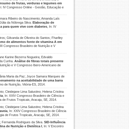
nsumo de frutas, verduras e legumes em
In: IV Congresso Online - Gestão, Educação e
âmara Ribeiro do Nascimento; Amanda Laís
Júlia da Nóbrega Silva.
Elaboração de
ida para quem vive com diabetes
, In: IV
os; Gilvanda de Oliveira do Santos; Fharlley
mo de alimentos fonte de vitamina A em
XIII Congresso Brasileiro de Nutrição e V
ane Karine Bezerra Nogueira; Edvaldo
 da Cunha.
Análise de fibras totais presente
e Nutrição e V Congresso Ibero-Americano de
ibânia Maria da Paz; Joyce Samara Marques de
zenamento na aceitabilidade de uma barra
no de Nutrição, Vitória-ES, 2014.
o; Cleidejane Lima Salustino; Helena Cristina
ia
, In: XXIV Congresso Brasileiro de Ciência e
a de Frutos Tropicais, Aracaju, SE, 2014.
o; Cleidejane Lima Salustino; Helena Cristina
aveia
, In: XXIV Congresso Brasileiro de Ciência
gia de Frutos Tropicais, Aracaju, SE, 2014.
; Fernanda Rodrigues da Silva.
SID-Influência
na de Nutrição e Dietética I
, In: V Encontro