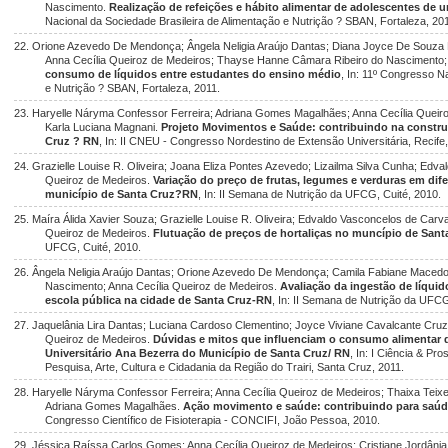
Nascimento.
Realização de refeições e hábito alimentar de adolescentes de 
Nacional da Sociedade Brasileira de Alimentação e Nutrição ? SBAN, Fortaleza, 20
22. Orione Azevedo De Mendonça; Ângela Neligia Araújo Dantas; Diana Joyce De Souza 
Anna Cecília Queiroz de Medeiros; Thayse Hanne Câmara Ribeiro do Nascimento; N
consumo de líquidos entre estudantes do ensino médio
, In: 11º Congresso N
e Nutrição ? SBAN, Fortaleza, 2011.
23. Haryelle Náryma Confessor Ferreira; Adriana Gomes Magalhães; Anna Cecília Queiro
Karla Luciana Magnani.
Projeto Movimentos e Saúde: contribuindo na constr
Cruz ? RN
, In: II CNEU - Congresso Nordestino de Extensão Universitária, Recife
24. Grazielle Louise R. Oliveira; Joana Eliza Pontes Azevedo; Lizailma Silva Cunha; Edva
Queiroz de Medeiros.
Variação do preço de frutas, legumes e verduras em dife
município de Santa Cruz?RN
, In: II Semana de Nutrição da UFCG, Cuité, 2010.
25. Maíra Álida Xavier Souza; Grazielle Louise R. Oliveira; Edvaldo Vasconcelos de Carval
Queiroz de Medeiros.
Flutuação de preços de hortaliças no muncípio de San
UFCG, Cuité, 2010.
26. Ângela Neligia Araújo Dantas; Orione Azevedo De Mendonça; Camila Fabiane Maced
Nascimento; Anna Cecília Queiroz de Medeiros.
Avaliação da ingestão de líqui
escola pública na cidade de Santa Cruz-RN
, In: II Semana de Nutrição da UFCG
27. Jaquelânia Lira Dantas; Luciana Cardoso Clementino; Joyce Viviane Cavalcante Cruz;
Queiroz de Medeiros.
Dúvidas e mitos que influenciam o consumo alimentar d
Universitário Ana Bezerra do Município de Santa Cruz/ RN
, In: I Ciência & P
Pesquisa, Arte, Cultura e Cidadania da Região do Trairi, Santa Cruz, 2011.
28. Haryelle Náryma Confessor Ferreira; Anna Cecília Queiroz de Medeiros; Thaixa Teixe
Adriana Gomes Magalhães.
Ação movimento e saúde: contribuindo para saú
Congresso Científico de Fisioterapia - CONCIFI, João Pessoa, 2010.
29. Jéssica Raíssa Carlos Gomes; Anna Cecília Queiroz de Medeiros; Cristiane Jordânia P