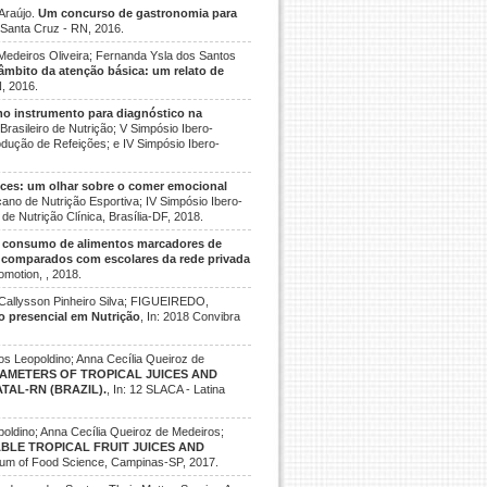
Araújo.
Um concurso de gastronomia para
, Santa Cruz - RN, 2016.
Medeiros Oliveira; Fernanda Ysla dos Santos
bito da atenção básica: um relato de
N, 2016.
o instrumento para diagnóstico na
Brasileiro de Nutrição; V Simpósio Ibero-
dução de Refeições; e IV Simpósio Ibero-
ces: um olhar sobre o comer emocional
cano de Nutrição Esportiva; IV Simpósio Ibero-
e Nutrição Clínica, Brasília-DF, 2018.
 consumo de alimentos marcadores de
, comparados com escolares da rede privada
motion, , 2018.
 Callysson Pinheiro Silva; FIGUEIREDO,
ão presencial em Nutrição
, In: 2018 Convibra
ros Leopoldino; Anna Cecília Queiroz de
RAMETERS OF TROPICAL JUICES AND
TAL-RN (BRAZIL).
, In: 12 SLACA - Latina
opoldino; Anna Cecília Queiroz de Medeiros;
ABLE TROPICAL FRUIT JUICES AND
ium of Food Science, Campinas-SP, 2017.