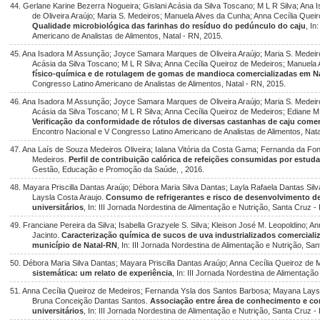
44. Gerlane Karine Bezerra Nogueira; Gislani Acásia da Silva Toscano; M L R Silva; A
de Oliveira Araújo; Maria S. Medeiros; Manuela Alves da Cunha; Anna Cecília Quei
Qualidade microbiológica das farinhas do resíduo do pedúnculo do caju
, I
Americano de Analistas de Alimentos, Natal - RN, 2015.
45. Ana Isadora M Assunção; Joyce Samara Marques de Oliveira Araújo; Maria S. Medeiro
Acásia da Silva Toscano; M L R Silva; Anna Cecília Queiroz de Medeiros; Manuela
físico-química e de rotulagem de gomas de mandioca comercializadas em N
Congresso Latino Americano de Analistas de Alimentos, Natal - RN, 2015.
46. Ana Isadora M Assunção; Joyce Samara Marques de Oliveira Araújo; Maria S. Medeiro
Acásia da Silva Toscano; M L R Silva; Anna Cecília Queiroz de Medeiros; Ediane 
Verificação da conformidade de rótulos de diversas castanhas de caju come
Encontro Nacional e V Congresso Latino Americano de Analistas de Alimentos, Nata
47. Ana Laís de Souza Medeiros Oliveira; Ialana Vitória da Costa Gama; Fernanda da Fon
Medeiros.
Perfil de contribuição calórica de refeições consumidas por estuda
Gestão, Educação e Promoção da Saúde, , 2016.
48. Mayara Priscilla Dantas Araújo; Débora Maria Silva Dantas; Layla Rafaela Dantas Si
Laysla Costa Araujo.
Consumo de refrigerantes e risco de desenvolvimento d
universitários
, In: III Jornada Nordestina de Alimentação e Nutrição, Santa Cruz -
49. Franciane Pereira da Silva; Isabella Grazyele S. Silva; Kleison José M. Leopoldino; 
Jacinto.
Caracterização química de sucos de uva industrializados comercial
município de Natal-RN
, In: III Jornada Nordestina de Alimentação e Nutrição, Sa
50. Débora Maria Silva Dantas; Mayara Priscilla Dantas Araújo; Anna Cecília Queiroz de
sistemática: um relato de experiência
, In: III Jornada Nordestina de Alimentaçã
51. Anna Cecília Queiroz de Medeiros; Fernanda Ysla dos Santos Barbosa; Mayana Laysla
Bruna Conceição Dantas Santos.
Associação entre área de conhecimento e c
universitários
, In: III Jornada Nordestina de Alimentação e Nutrição, Santa Cruz -