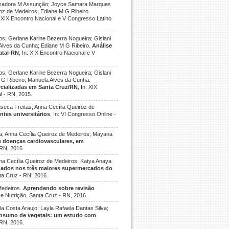
na Isadora M Assunção; Joyce Samara Marques
roz de Medeiros; Ediane M G Ribeiro.
n: XIX Encontro Nacional e V Congresso Latino
s; Gerlane Karine Bezerra Nogueira; Gislani
 Alves da Cunha; Ediane M G Ribeiro.
Análise
atal-RN
, In: XIX Encontro Nacional e V
s; Gerlane Karine Bezerra Nogueira; Gislani
M G Ribeiro; Manuela Alves da Cunha.
rcializadas em Santa Cruz/RN
, In: XIX
l - RN, 2015.
seca Freitas; Anna Cecília Queiroz de
ntes universitários
, In: VI Congresso Online -
lva; Anna Cecília Queiroz de Medeiros; Mayana
e doenças cardiovasculares, em
 RN, 2016.
Anna Cecília Queiroz de Medeiros; Katya Anaya
izados nos três maiores supermercados do
nta Cruz - RN, 2016.
 Medeiros.
Aprendendo sobre revisão
o e Nutrição, Santa Cruz - RN, 2016.
 Costa Araujo; Layla Rafaela Dantas Silva;
onsumo de vegetais: um estudo com
 RN, 2016.