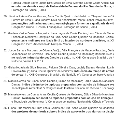
Rafaela Dantas Silva; Luana Riris Maciel de Lima; Mayana Laysla Costa Araujo.
Co
estudantes de três campi da Universidade Federal do Rio Grande do Norte
, 
Promoção da Saúde, , 2014.
30. Jéssica Raíssa Carlos Gomes; Anna Cecília Queiroz de Medeiros; Thayse Hanne C
Pereira de Lima; Luana Joselyn Silva do Nascimento; Maria Leonor Paiva da Silva; 
preparações culinárias enquanto estratégia para fomentar a qualidade de v
Congresso Online - Gestão, Educação e Promoção da Saúde, , 2014.
31. Gerlane Karine Bezerra Nogueira; Lana Laysa da Costa Dantas; Luís César de Medeir
Lohann de Medeiros Rodrigues da Silva; Anna Cecília Queiroz de Medeiros.
Consu
gestantes e mulheres em idade fértil do interior do nordeste brasileiro
, In: X
Congresso Ibero-Americano de Nutrição, Vitória-ES, 2014.
32. Joyce Samara Marques de Oliveira Araújo; Adla Françoise de Macedo Faustino; Gerl
Vasconcelos de Carvalho Filho; Anna Cecília Queiroz de Medeiros; Manuela Alves
no resíduo industrial do pedúnculo de caju.
, In: XXIII Congresso Brasileiro d
Nutrição, Vitória-ES, 2014.
33. Gislani Acásia da Silva Toscano; Paloma Oliveira Cruz; Luciely Dantas Mendes; Luc
Oliveira Araújo; Anna Cecília Queiroz de Medeiros.
Influência do tempo de arma
de cereal
, In: XXIII Congresso Brasileiro de Nutrição e V Congresso Ibero-America
34. Manuela Alves da Cunha; Anna Cecília Queiroz de Medeiros; Edilza Silva do Nasciment
Dantas.
Índice glicêmico de tapiocas preparadas com adição de linhaça e ave
Tecnologia de Alimentos/ IV Congresso do Instituto Nacional de Ciência e Tecnologi
35. Manuela Alves da Cunha; Anna Cecília Queiroz de Medeiros; Edilza Silva do Nasciment
Dantas.
Avaliação sensorial de tapiocas preparadas com adição de linhaça e 
e Tecnologia de Alimentos/ IV Congresso do Instituto Nacional de Ciência e Tecnolo
36. Luana Riris Maciel de Lima; Thaís Gomes da Cruz; Anna Cecília Queiroz de Medeiros
dos projetos de monitoria sobre o índice de aprovação dos alunos na discipli