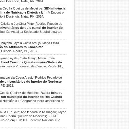
ção à Docência, Natal, RN, 2014.
a Cecília Queiroz de Medeiros.
SID-Influência
na de Nutrição e Dietética I
, In: V Encontro
ção à Docência, Natal, RN, 2014.
; Cristiane Jordânia Pinto; Rodrigo Pegado de
niversitários de dois campi do interior do
 Reunião Anual da Sociedade Brasileira para o
s; Mayana Laysla Costa Araujo; Maria Emilia
ão do Attitudes to Chocolate
 Ciência, Recife, PE, 2013.
Mayana Laysla Costa Araujo; Maria Emilia
 Food Cravings Questionnaire-State e da
leira para o Progresso da Ciência, Recife, PE,
ayana Laysla Costa Araujo; Rodrigo Pegado de
de universitários do interior do Nordeste
,
, PE, 2013.
 Cecília Queiroz de Medeiros.
Vai de feira ou
 um município do interior do Rio Grande
 de Nutrição e II Congresso Ibero-americano de
no; M L R Silva; Ana Isadora M Assunção; Joyce
Anna Cecília Queiroz de Medeiros; K J M
ulo do caju
, In: XIX Encontro Nacional e V