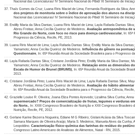
Nacional das Licenciaturas/ IV Seminário Nacional do Pibid/ XI Seminário de Inicia
37. Thaís Gomes da Cruz; Luana Riris Maciel de Lima; Fernanda Rodrigues da Silva; Ann
dos projetos de monitoria sobre o índice de aprovação dos alunos na discipli
Nacional das Licenciaturas/ IV Seminário Nacional do Pibid/ XI Seminário de Inicia
38. Endilly Maria da Silva Dantas; Luana Riris Maciel de Lima; Layla Rafaela Dantas Silva
Abreu Freitas; Anna Cecília Queiroz de Medeiros.
Avaliação antropométrica de u
Rio Grande do Norte, com foco no risco para doença cardiovascular
, In: 65ª
Progresso da Ciência, Recife, PE, 2013.
39. Luana Riris Maciel de Lima; Layla Rafaela Dantas Silva; Endilly Maria da Silva Danta
Yamamoto; Anna Cecília Queiroz de Medeiros.
Influência do gênero na pontuaç
Questionnaire
, In: 65ª Reunião Anual da Sociedade Brasileira para o Progresso da
40. Layla Rafaela Dantas Silva; Cristiane Jordânia Pinto; Endilly Maria da Silva Dantas; 
Yamamoto; Anna Cecília Queiroz de Medeiros.
Relatação entre as dimensões do
Escala de Humor de Brunel (BRUMS)
, In: 65ª Reunião Anual da Sociedade Brasi
2013.
41. Cristiane Jordânia Pinto; Luana Riris Maciel de Lima; Layla Rafaela Dantas Silva; M
Abreu Freitas; Anna Cecília Queiroz de Medeiros.
Avaliação do hábito alimentar 
In: 65ª Reunião Anual da Sociedade Brasileira para o Progresso da Ciência, Recife
42. Grazielle Louise R. Oliveira; Joana Eliza Pontes Azevedo; Lizailma Silva Cunha; Anna
supermercado? Preços de comercialização de frutas, legumes e verduras em
do Norte.
, In: XXIII Congresso Brasileiro de Nutrição e XXII Congresso Brasileiro
Nutrição, Recife, PE, 2012.
43. Gerlane Karine Bezerra Nogueira; Ediane M G Ribeiro; Gislani Acásia da Silva Tosca
Samara Marques de Oliveira Araújo; Maria S. Medeiros; Manuela Alves da Cunha; 
Leopoldino.
Caracterização físico-química das farinhas do resíduo do pedúnc
Congresso Latino Americano de Analistas de Alimentos, Natal - RN, 2015.