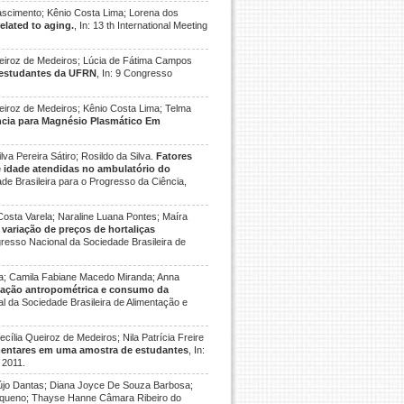
ascimento; Kênio Costa Lima; Lorena dos
related to aging.
, In: 13 th International Meeting
ueiroz de Medeiros; Lúcia de Fátima Campos
m estudantes da UFRN
, In: 9 Congresso
ueiroz de Medeiros; Kênio Costa Lima; Telma
ncia para Magnésio Plasmático Em
va Pereira Sátiro; Rosildo da Silva.
Fatores
de idade atendidas no ambulatório do
ade Brasileira para o Progresso da Ciência,
Costa Varela; Naraline Luana Pontes; Maíra
 variação de preços de hortaliças
ngresso Nacional da Sociedade Brasileira de
veira; Camila Fabiane Macedo Miranda; Anna
iação antropométrica e consumo da
al da Sociedade Brasileira de Alimentação e
ília Queiroz de Medeiros; Nila Patrícia Freire
mentares em uma amostra de estudantes
, In:
 2011.
aújo Dantas; Diana Joyce De Souza Barbosa;
 Pequeno; Thayse Hanne Câmara Ribeiro do