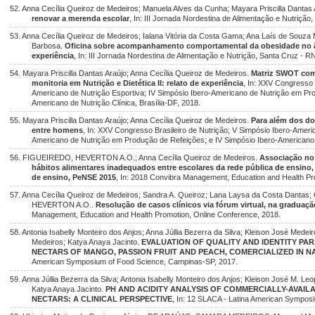
52. Anna Cecília Queiroz de Medeiros; Manuela Alves da Cunha; Mayara Priscilla Dantas 
renovar a merenda escolar
, In: III Jornada Nordestina de Alimentação e Nutrição
53. Anna Cecília Queiroz de Medeiros; Ialana Vitória da Costa Gama; Ana Laís de Souza 
Barbosa.
Oficina sobre acompanhamento comportamental da obesidade no âm
experiência
, In: III Jornada Nordestina de Alimentação e Nutrição, Santa Cruz - R
54. Mayara Priscilla Dantas Araújo; Anna Cecília Queiroz de Medeiros.
Matriz SWOT com
monitoria em Nutrição e Dietética II: relato de experiência
, In: XXV Congresso 
Americano de Nutrição Esportiva; IV Simpósio Ibero-Americano de Nutrição em Pro
Americano de Nutrição Clínica, Brasília-DF, 2018.
55. Mayara Priscilla Dantas Araújo; Anna Cecília Queiroz de Medeiros.
Para além dos do
entre homens
, In: XXV Congresso Brasileiro de Nutrição; V Simpósio Ibero-Ameri
Americano de Nutrição em Produção de Refeições; e IV Simpósio Ibero-Americano d
56. FIGUEIREDO, HEVERTON A.O.; Anna Cecília Queiroz de Medeiros.
Associação no
hábitos alimentares inadequados entre escolares da rede pública de ensino
de ensino, PeNSE 2015
, In: 2018 Convibra Management, Education and Health Pro
57. Anna Cecília Queiroz de Medeiros; Sandra A. Queiroz; Lana Laysa da Costa Dantas;
HEVERTON A.O..
Resolução de casos clínicos via fórum virtual, na graduaç
Management, Education and Health Promotion, Online Conference, 2018.
58. Antonia Isabelly Monteiro dos Anjos; Anna Júllia Bezerra da Silva; Kleison José Medei
Medeiros; Katya Anaya Jacinto.
EVALUATION OF QUALITY AND IDENTITY PA
NECTARS OF MANGO, PASSION FRUIT AND PEACH, COMERCIALIZED IN NA
American Symposium of Food Science, Campinas-SP, 2017.
59. Anna Júllia Bezerra da Silva; Antonia Isabelly Monteiro dos Anjos; Kleison José M. Le
Katya Anaya Jacinto.
PH AND ACIDITY ANALYSIS OF COMMERCIALLY-AVAIL
NECTARS: A CLINICAL PERSPECTIVE
, In: 12 SLACA - Latina American Sympos