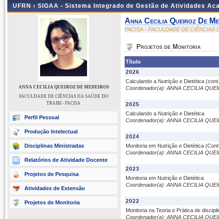
UFRN ›
SIGAA - Sistema Integrado de Gestão de Atividades A
Anna Cecilia Queiroz De Me
FACISA - FACULDADE DE CIÊNCIAS 
Projetos de Monitoria
Título
2026
Calculando a Nutrição e Dietética (cont
ANNA CECILIA QUEIROZ DE MEDEIROS
Coordenador(a): ANNA CECILIA QU
FACULDADE DE CIÊNCIAS DA SAÚDE DO
TRAIRI - FACISA
2025
Calculando a Nutrição e Dietética
Perfil Pessoal
Coordenador(a): ANNA CECILIA QU
Produção Intelectual
2024
Disciplinas Ministradas
Monitoria em Nutrição e Dietética (Cont
Coordenador(a): ANNA CECILIA QU
Relatórios de Atividade Docente
2023
Projetos de Pesquisa
Monitoria em Nutrição e Dietética
Coordenador(a): ANNA CECILIA QU
Atividades de Extensão
2022
Projetos de Monitoria
Monitoria na Teoria e Prática de discipl
Coordenador(a): ANNA CECILIA QU