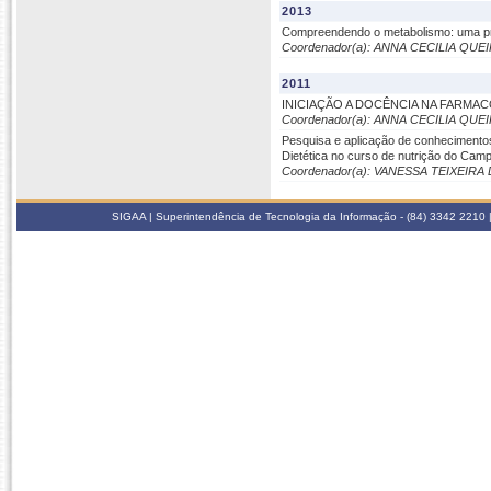
2013
Compreendendo o metabolismo: uma pro
Coordenador(a): ANNA CECILIA QU
2011
INICIAÇÃO A DOCÊNCIA NA FARMAC
Coordenador(a): ANNA CECILIA QU
Pesquisa e aplicação de conhecimentos 
Dietética no curso de nutrição do Ca
Coordenador(a): VANESSA TEIXEIRA
SIGAA | Superintendência de Tecnologia da Informação - (84) 3342 2210 