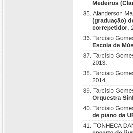
Medeiros (Cla
35. Alanderson Ma
(graduação) d
correpetidor
, 
36. Tarcísio Gome
Escola de Mú
37. Tarcísio Gome
2013.
38. Tarcísio Gome
2014.
39. Tarcísio Gomes
Orquestra Sin
40. Tarcísio Gome
de piano da U
41. TONHECA DANT
encarte do li