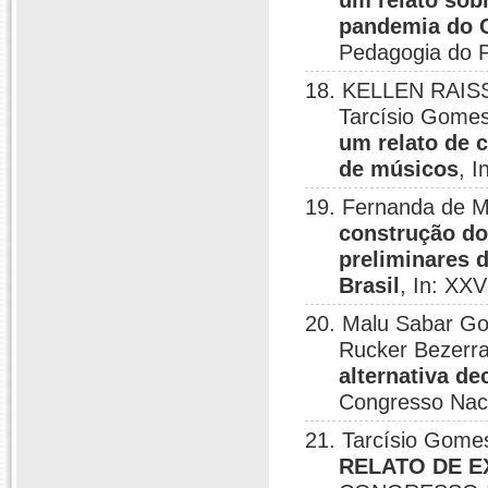
um relato sob
pandemia do 
Pedagogia do P
18. KELLEN RAISS
Tarcísio Gomes
um relato de 
de músicos
, 
19. Fernanda de M
construção do
preliminares 
Brasil
, In: XX
20. Malu Sabar Go
Rucker Bezerr
alternativa de
Congresso Nac
21. Tarcísio Gome
RELATO DE E