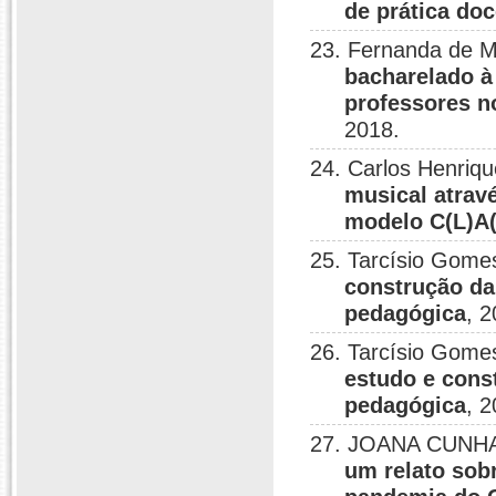
de prática do
23. Fernanda de M
bacharelado à 
professores n
2018.
24. Carlos Henriq
musical atrav
modelo C(L)A(
25. Tarcísio Gome
construção da
pedagógica
, 2
26. Tarcísio Gome
estudo e cons
pedagógica
, 2
27. JOANA CUNHA
um relato sob