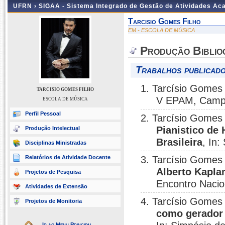
UFRN ›
SIGAA - Sistema Integrado de Gestão de Atividades A
Tarcisio Gomes Filho
EM - ESCOLA DE MÚSICA
Produção Biblio
Trabalhos publicado
1. Tarcísio Gomes 
TARCISIO GOMES FILHO
V EPAM, Campi
ESCOLA DE MÚSICA
Perfil Pessoal
2. Tarcísio Gomes 
Pianistico de 
Produção Intelectual
Brasileira
, In
Disciplinas Ministradas
Relatórios de Atividade Docente
3. Tarcísio Gomes 
Alberto Kapla
Projetos de Pesquisa
Encontro Nacion
Atividades de Extensão
4. Tarcísio Gomes 
Projetos de Monitoria
como gerador 
Ir ao Menu Principal