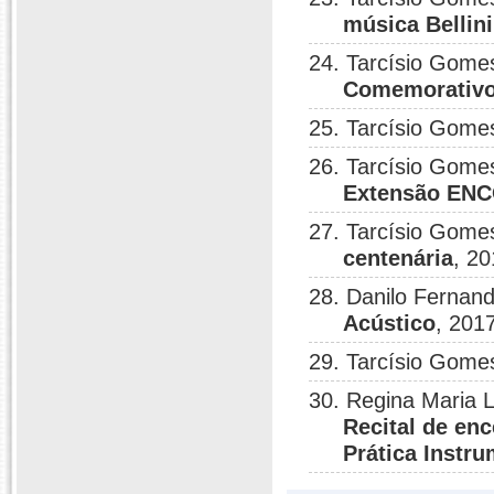
música Bellini
24. Tarcísio Gome
Comemorativos
25. Tarcísio Gome
26. Tarcísio Gome
Extensão EN
27. Tarcísio Gomes
centenária
, 20
28. Danilo Fernan
Acústico
, 201
29. Tarcísio Gome
30. Regina Maria L
Recital de en
Prática Instru