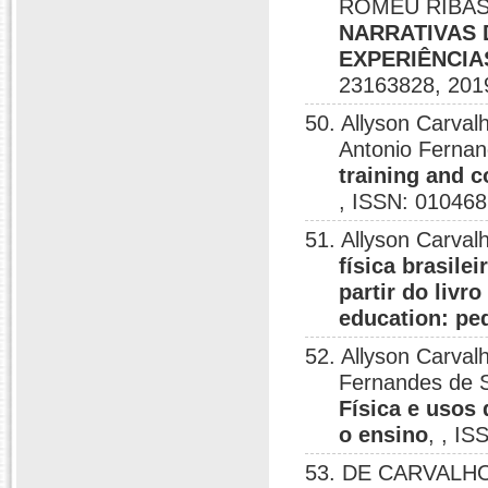
ROMEU RIBAS D
NARRATIVAS 
EXPERIÊNCIA
23163828, 201
50. Allyson Carv
Antonio Fernan
training and 
, ISSN: 010468
51. Allyson Carval
física brasile
partir do livr
education: pe
52. Allyson Carval
Fernandes de 
Física e usos
o ensino
, , I
53. DE CARVALH