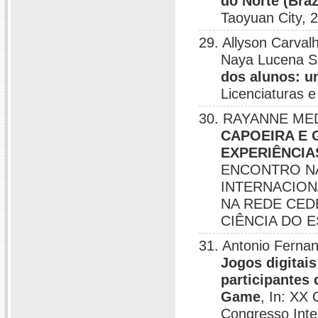
do Norte (Braz
Taoyuan City, 
29. Allyson Carv
Naya Lucena 
dos alunos: u
Licenciaturas e
30. RAYANNE MEDE
CAPOEIRA E 
EXPERIÊNCIA
ENCONTRO NA
INTERNACION
NA REDE CED
CIÊNCIA DO ES
31. Antonio Fernan
Jogos digitai
participantes
Game
, In: XX 
Congresso Inte