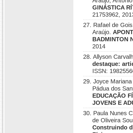
Araújo; Antôni
GINÁSTICA R
21753962, 201
27. Rafael de Gois 
Araújo.
APONT
BADMINTON N
2014
28. Allyson Carval
destaque: art
ISSN: 1982556
29. Joyce Mariana 
Pádua dos Sant
EDUCAÇÃO F
JOVENS E AD
30. Paula Nunes C
de Oliveira Sou
Construindo d