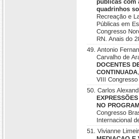
públicas com 
quadrinhos so
Recreação e La
Públicas em Es
Congresso Nord
RN. Anais do 2
49. Antonio Ferna
Carvalho de Ar
DOCENTES D
CONTINUADA
VIII Congresso 
50. Carlos Alexand
EXPRESSÕES 
NO PROGRAM
Congresso Bras
Internacional d
51. Vivianne Limei
MEDIAÇAO E 