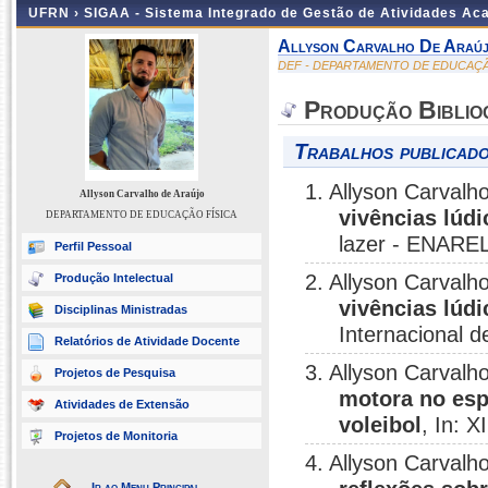
UFRN ›
SIGAA - Sistema Integrado de Gestão de Atividades A
Allyson Carvalho De Araú
DEF - DEPARTAMENTO DE EDUCAÇÃ
Produção Biblio
Trabalhos publicado
1. Allyson Carvalh
Allyson Carvalho de Araújo
vivências lúdi
DEPARTAMENTO DE EDUCAÇÃO FÍSICA
lazer - ENAREL
Perfil Pessoal
2. Allyson Carvalh
Produção Intelectual
vivências lúdi
Disciplinas Ministradas
Internacional d
Relatórios de Atividade Docente
3. Allyson Carvalh
Projetos de Pesquisa
motora no espo
Atividades de Extensão
voleibol
, In: X
Projetos de Monitoria
4. Allyson Carvalh
Ir ao Menu Principal