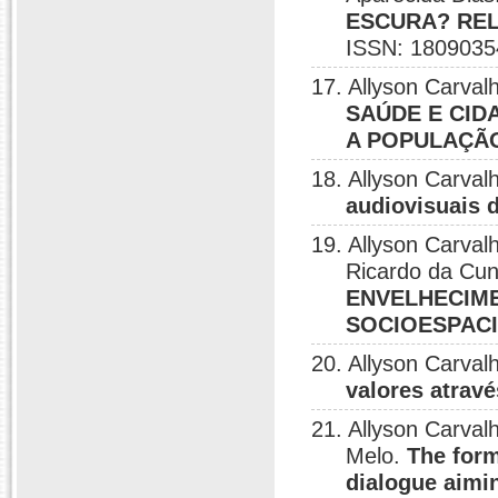
ESCURA? RE
ISSN: 1809035
17. Allyson Carval
SAÚDE E CID
A POPULAÇÃ
18. Allyson Carval
audiovisuais 
19. Allyson Carval
Ricardo da Cu
ENVELHECIM
SOCIOESPACI
20. Allyson Carva
valores atrav
21. Allyson Carval
Melo.
The form
dialogue aimi