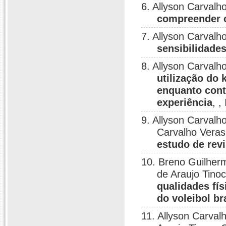
6. Allyson Carvalh
compreender 
7. Allyson Carvalh
sensibilidade
8. Allyson Carval
utilização do
enquanto cont
experiência
, 
9. Allyson Carvalh
Carvalho Vera
estudo de revi
10. Breno Guilherm
de Araujo Tinoc
qualidades fís
do voleibol br
11. Allyson Carval