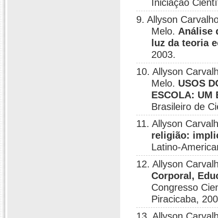
Iniciação Cient
9. Allyson Carvalh
Melo.
Análise 
luz da teoria 
2003.
10. Allyson Carval
Melo.
USOS D
ESCOLA: UM
Brasileiro de 
11. Allyson Carva
religião: imp
Latino-America
12. Allyson Carval
Corporal, Edu
Congresso Cien
Piracicaba, 200
13. Allyson Carval