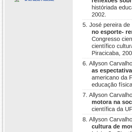
reflexões sobr
históriada educ
2002.
5. José pereira de
no esporte- r
Congresso cien
científico cult
Piracicaba, 200
6. Allyson Carvalh
as espectativ
americano da F
educação física
7. Allyson Carvalh
motora na soc
científica da U
8. Allyson Carvalh
cultura de mo