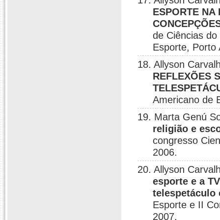
17. Allyson Carval
ESPORTE NA 
CONCEPÇÕES
de Ciências do
Esporte, Porto 
18. Allyson Carval
REFLEXÕES S
TELESPETÁC
Americano de E
19. Marta Genú So
religião e esc
congresso Cien
2006.
20. Allyson Carval
esporte e a T
telespetáculo 
Esporte e II Co
2007.