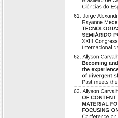
Brasileiro de C
Ciências do Esp
61. Jorge Alexandr
Rayanne Medei
TECNOLOGIAS
SEMIÁRIDO P
XXIII Congress
Internacional d
62. Allyson Carval
Becoming and 
the experienc
of divergent sk
Past meets the
63. Allyson Carv
OF CONTENT 
MATERIAL FO
FOCUSING ON
Conference on 