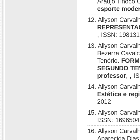
Araujo Tinoco 
esporte mode
12. Allyson Carval
REPRESENTA
, ISSN: 198131
13. Allyson Carval
Bezerra Cavalca
Tenório.
FORM
SEGUNDO TEMPO
professor
, , 
14. Allyson Carval
Estética e reg
2012
15. Allyson Carval
ISSN: 1696504
16. Allyson Carval
Aparecida Dias