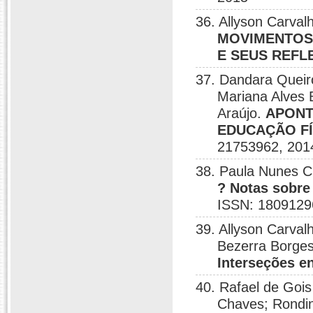
36. Allyson Carval
MOVIMENTOS
E SEUS REFL
37. Dandara Queiro
Mariana Alves B
Araújo.
APONT
EDUCAÇÃO FÍ
21753962, 201
38. Paula Nunes C
? Notas sobre 
ISSN: 1809129
39. Allyson Carval
Bezerra Borges;
Interseções e
40. Rafael de Goi
Chaves; Rondin