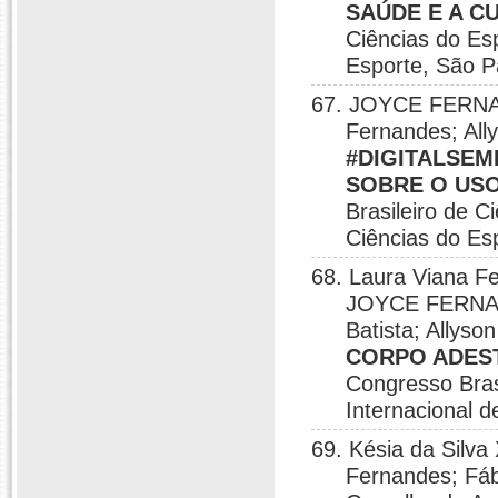
SAÚDE E A C
Ciências do Es
Esporte, São P
67. JOYCE FERNAN
Fernandes; All
#DIGITALSEM
SOBRE O USO
Brasileiro de C
Ciências do Es
68. Laura Viana
JOYCE FERNAND
Batista; Allyso
CORPO ADEST
Congresso Bras
Internacional d
69. Késia da Sil
Fernandes; Fábi