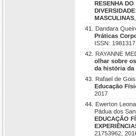
RESENHA DO 
DIVERSIDADE
MASCULINAS
41. Dandara Queiro
Práticas Corp
ISSN: 1981317
42. RAYANNE MEDE
olhar sobre o
da história da
43. Rafael de Gois
Educação Físic
2017
44. Ewerton Leonar
Pádua dos San
EDUCAÇÃO FÍ
EXPERIÊNCIA
21753962, 201