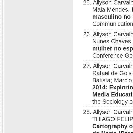
25. Allyson Carval
Maia Mendes.
masculino no 
Communication,
26. Allyson Carval
Nunes Chaves
mulher no esp
Conference Gen
27. Allyson Carval
Rafael de Gois 
Batista; Marci
2014: Explori
Media Educat
the Sociology 
28. Allyson Carv
THIAGO FELIPE
Cartography of