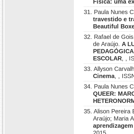
Física: uma e
31. Paula Nunes C
travestido e t
Beautiful Box
32. Rafael de Gois
de Araújo.
A L
PEDAGÓGICA 
ESCOLAR
, , 
33. Allyson Carval
Cinema
, , IS
34. Paula Nunes C
QUEER: MARC
HETERONORM
35. Alison Pereira 
Araújo; Maria 
aprendizagem 
2015