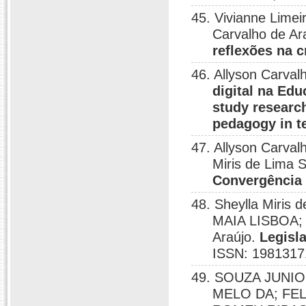
45. Vivianne Lime
Carvalho de Ar
reflexões na c
46. Allyson Carval
digital na Edu
study research
pedagogy in t
47. Allyson Carval
Miris de Lima
Convergência 
48. Sheylla Miris
MAIA LISBOA;
Araújo.
Legisl
ISSN: 1981317
49. SOUZA JUNI
MELO DA; FEL