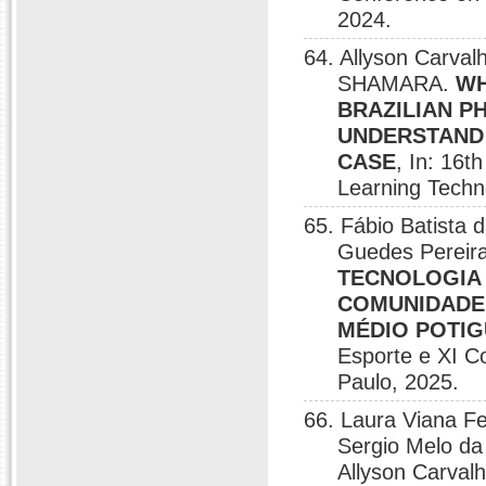
2024.
64. Allyson Carv
SHAMARA.
WH
BRAZILIAN P
UNDERSTAND 
CASE
, In: 16t
Learning Techn
65. Fábio Batista
Guedes Pereira
TECNOLOGIA 
COMUNIDADE 
MÉDIO POTI
Esporte e XI C
Paulo, 2025.
66. Laura Viana
Sergio Melo da 
Allyson Carval