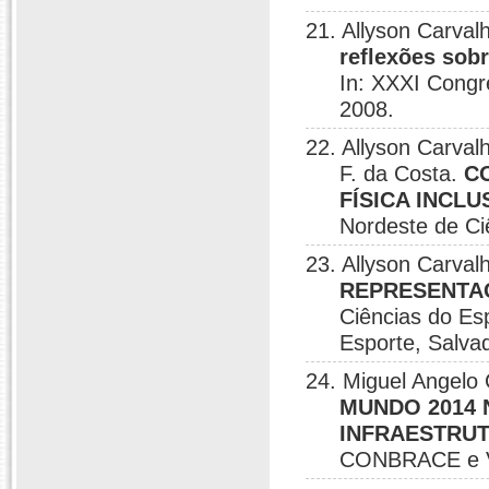
21. Allyson Carval
reflexões sobr
In: XXXI Congr
2008.
22. Allyson Carval
F. da Costa.
C
FÍSICA INCLU
Nordeste de Ci
23. Allyson Carval
REPRESENTA
Ciências do Esp
Esporte, Salva
24. Miguel Angelo 
MUNDO 2014 
INFRAESTRUT
CONBRACE e V 