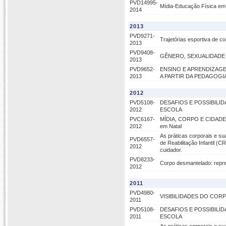
PVD14995-
Mídia-Educação Física em 
2014
2013
PVD9271-
Trajetórias esportiva de co
2013
PVD9408-
GÊNERO, SEXUALIDADE
2013
PVD9652-
ENSINO E APRENDIZAGE
2013
A PARTIR DA PEDAGOG
2012
PVD5108-
DESAFIOS E POSSIBILI
2012
ESCOLA
PVC6167-
MÍDIA, CORPO E CIDADE: 
2012
em Natal
As práticas corporais e su
PVD6557-
de Reabilitação Infantil (
2012
cuidador.
PVD8233-
Corpo desmantelado: repr
2012
2011
PVD4980-
VISIBILIDADES DO COR
2011
PVD5108-
DESAFIOS E POSSIBILI
2011
ESCOLA