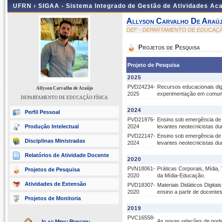
UFRN ›
SIGAA - Sistema Integrado de Gestão de Atividades A
Allyson Carvalho De Araú
DEF - DEPARTAMENTO DE EDUCAÇÃ
Projetos de Pesquisa
Projeto de Pesquisa
2025
PVD24234-
Recursos educacionais digi
Allyson Carvalho de Araújo
2025
experimentação em comun
DEPARTAMENTO DE EDUCAÇÃO FÍSICA
2024
Perfil Pessoal
PVD21976-
Ensino sob emergência de 
Produção Intelectual
2024
levantes neotecnicistas d
PVD22147-
Ensino sob emergência de 
Disciplinas Ministradas
2024
levantes neotecnicistas d
Relatórios de Atividade Docente
2020
PVN18061-
Práticas Corporais, Mídia,
Projetos de Pesquisa
2020
da Mídia-Educação.
Atividades de Extensão
PVD18307-
Materiais Didáticos Digita
2020
ensino a partir de docente
Projetos de Monitoria
2019
PVC16558-
As novas relações de poder
Ir ao Menu Principal