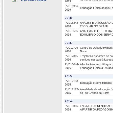
2019
PVD16956-
Educação Física escolar, 
2019
2018
PVD15242-
ANÁLISE E DISCUSSÃO 
2018
ESCOLAR NO BRASIL
PVD15595-
ANALISAR O EFEITO DA
2018
EQUILÍBRIO DOS SERVI
2016
PVC12779-
Centro de Desenvolvimento
2016
Norte
PVD12815-
Trajetórias esportiva de c
2016
sentidos nessa prática esp
PVD13044-
A Inclusão e seu diálogo c
2016
Educação Física a Distânc
2015
PVD12158-
Educação e Sensibilidade: 
2015
PVD12172-
A realidade da educação f
2015
do Rio Grande do Norte
2014
PVD10865-
ENSINO E APRENDIZAGE
2014
A PARTIR DA PEDAGOG