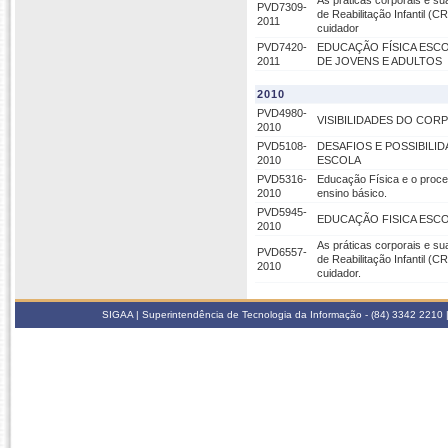
As práticas corporais e su
PVD7309-
de Reabilitação Infantil (
2011
cuidador
PVD7420-
EDUCAÇÃO FÍSICA ESC
2011
DE JOVENS E ADULTOS
2010
PVD4980-
VISIBILIDADES DO COR
2010
PVD5108-
DESAFIOS E POSSIBILI
2010
ESCOLA
PVD5316-
Educação Física e o proce
2010
ensino básico.
PVD5945-
EDUCAÇÃO FISICA ESC
2010
As práticas corporais e su
PVD6557-
de Reabilitação Infantil (
2010
cuidador.
SIGAA | Superintendência de Tecnologia da Informação - (84) 3342 2210 