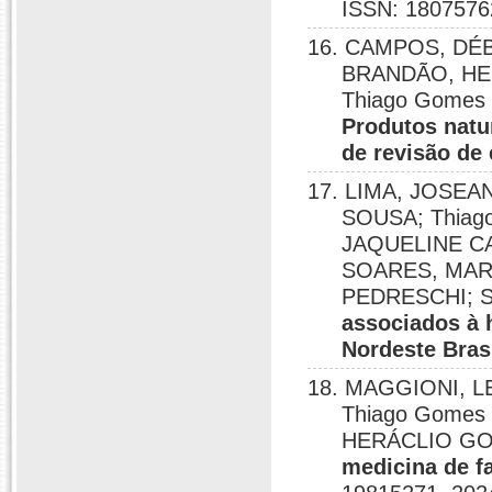
ISSN: 1807576
16. CAMPOS, DÉB
BRANDÃO, HE
Thiago Gomes
Produtos natu
de revisão de
17. LIMA, JOSE
SOUSA; Thiag
JAQUELINE CA
SOARES, MARI
PEDRESCHI; S
associados à h
Nordeste Brasi
18. MAGGIONI, 
Thiago Gomes
HERÁCLIO GO
medicina de f