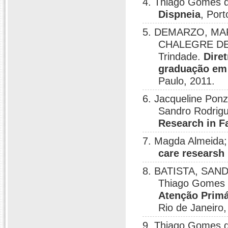
4. Thiago Gomes
Dispneia
, Port
5. DEMARZO, MA
CHALEGRE DE;
Trindade.
Dire
graduação em 
Paulo, 2011.
6. Jacqueline Pon
Sandro Rodrigu
Research in F
7. Magda Almeida
care researsh 
8. BATISTA, SA
Thiago Gomes 
Atenção Primá
Rio de Janeiro,
9. Thiago Gomes 