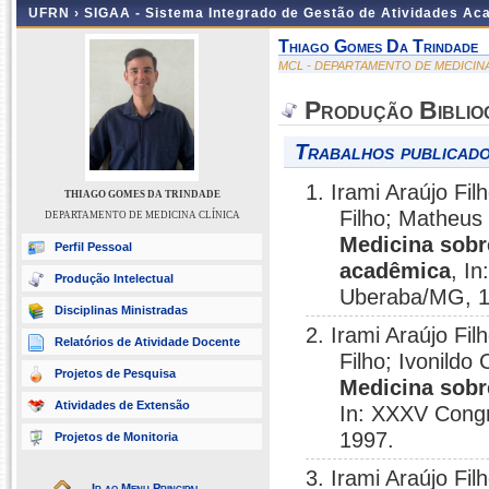
UFRN ›
SIGAA - Sistema Integrado de Gestão de Atividades A
Thiago Gomes Da Trindade
MCL - DEPARTAMENTO DE MEDICINA
Produção Biblio
Trabalhos publicado
1. Irami Araújo Fi
THIAGO GOMES DA TRINDADE
Filho; Matheus
DEPARTAMENTO DE MEDICINA CLÍNICA
Medicina sobr
Perfil Pessoal
acadêmica
, I
Produção Intelectual
Uberaba/MG, 1
Disciplinas Ministradas
2. Irami Araújo Fi
Relatórios de Atividade Docente
Filho; Ivonild
Projetos de Pesquisa
Medicina sobr
Atividades de Extensão
In: XXXV Cong
1997.
Projetos de Monitoria
3. Irami Araújo Fi
Ir ao Menu Principal