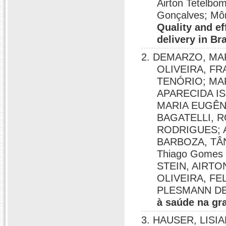
Airton Tetelbo
Gonçalves; Môn
Quality and ef
delivery in Bra
2. DEMARZO, MAR
OLIVEIRA, F
TENÓRIO; MA
APARECIDA IS
MARIA EUGÊNI
BAGATELLI, 
RODRIGUES; 
BARBOZA, TÂ
Thiago Gomes
STEIN, AIRT
OLIVEIRA, F
PLESMANN DE;
à saúde na g
3. HAUSER, LISI