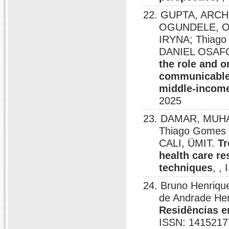
22. GUPTA, ARC
OGUNDELE, O
IRYNA; Thiag
DANIEL OSAFO
the role and o
communicable 
middle-income
2025
23. DAMAR, MUH
Thiago Gomes 
CALI, ÜMIT.
Tr
health care re
techniques
, ,
24. Bruno Henriqu
de Andrade Her
Residências e
ISSN: 1415217