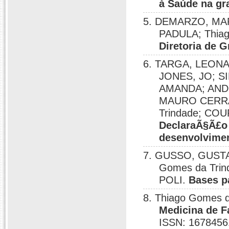
à Saúde na g
5. DEMARZO, MA
PADULA; Thiag
Diretoria de
6. TARGA, LEON
JONES, JO; S
AMANDA; AND
MAURO CERRAT
Trindade; CO
DeclaraÃ§Ã£o 
desenvolvime
7. GUSSO, GUSTA
Gomes da Tri
POLI.
Bases p
8. Thiago Gomes
Medicina de F
ISSN: 1678456