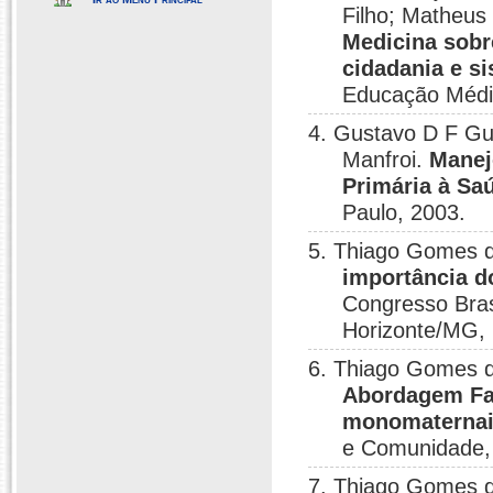
Filho; Matheus
Medicina sobr
cidadania e s
Educação Médi
4. Gustavo D F Gu
Manfroi.
Manej
Primária à Sa
Paulo, 2003.
5. Thiago Gomes d
importância d
Congresso Bras
Horizonte/MG,
6. Thiago Gomes d
Abordagem Fam
monomaterna
e Comunidade,
7. Thiago Gomes da