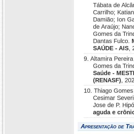
Tábata de Alcâ
Carrilho; Kati
Damião; Ion Ga
de Araújo; Nan
Gomes da Trin
Dantas Fulco.
SAÚDE - AIS
,
9. Altamira Pereir
Gomes da Trin
Saúde - MES
(RENASF)
, 20
10. Thiago Gomes 
Cesimar Sever
Jose de P. Hipó
aguda e crôni
Apresentação de Tr