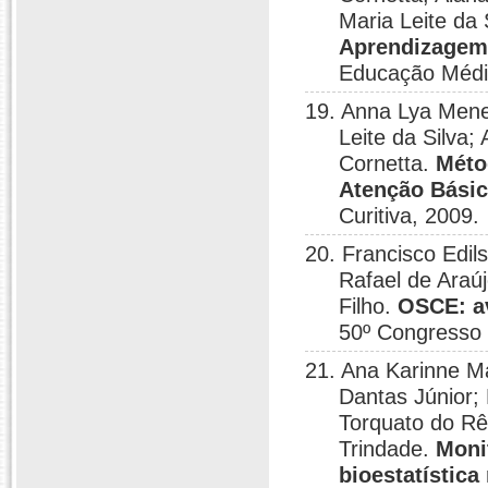
Maria Leite da 
Aprendizagem
Educação Médic
19. Anna Lya Mene
Leite da Silva
Cornetta.
Méto
Atenção Bási
Curitiva, 2009.
20. Francisco Edils
Rafael de Araú
Filho.
OSCE: av
50º Congresso 
21. Ana Karinne M
Dantas Júnior;
Torquato do Rê
Trindade.
Moni
bioestatística