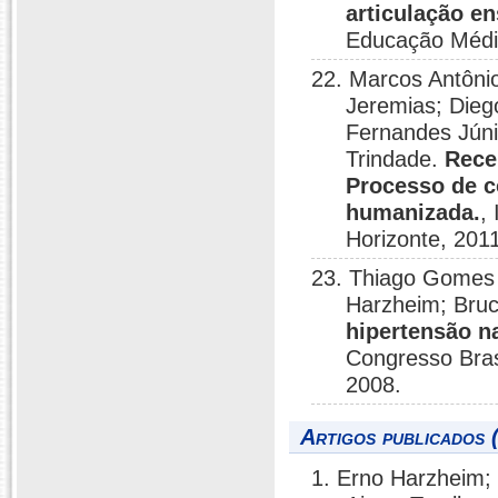
articulação en
Educação Médi
22. Marcos Antôni
Jeremias; Die
Fernandes Júni
Trindade.
Rece
Processo de c
humanizada.
,
Horizonte, 201
23. Thiago Gomes d
Harzheim; Bru
hipertensão n
Congresso Bras
2008.
Artigos publicados 
1. Erno Harzheim;