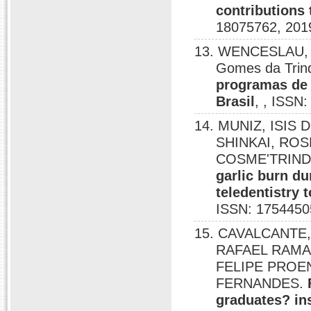
contributions
18075762, 201
13. WENCESLAU, 
Gomes da Trin
programas de
Brasil
, , ISSN
14. MUNIZ, ISIS
SHINKAI, ROS
COSME'TRIND
garlic burn d
teledentistry 
ISSN: 1754450
15. CAVALCANTE
RAFAEL RAMAL
FELIPE PROE
FERNANDES.
graduates? in