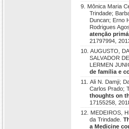
9. Mônica Maria Ce
Trindade; Barb
Duncan; Erno H
Rodrigues Agos
atenção primá
21797994, 201
10. AUGUSTO, D
SALVADOR DE 
LERMEN JUNI
de família e 
11. Ali N. Damji; D
Carlos Prado;
thoughts on th
17155258, 201
12. MEDEIROS, 
da Trindade.
Th
a Medicine cou