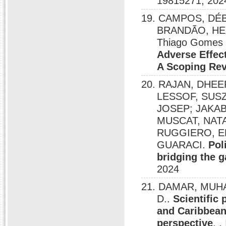
19815271, 202
19. CAMPOS, DÉB
BRANDÃO, HE
Thiago Gomes
Adverse Effec
A Scoping Re
20. RAJAN, DHEEP
LESSOF, SUSZ
JOSEP; JAKAB
MUSCAT, NATA
RUGGIERO, E
GUARACI.
Pol
bridging the g
2024
21. DAMAR, MUHA
D..
Scientific
and Caribbean
perspective
, 