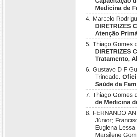
Capacitação d
Medicina de F
4. Marcelo Rodrig
DIRETRIZES C
Atenção Primá
5. Thiago Gomes d
DIRETRIZES CL
Tratamento, 
6. Gustavo D F Gu
Trindade.
Ofic
Saúde da Famí
7. Thiago Gomes 
de Medicina d
8. FERNANDO ANT
Júnior; Francis
Euglena Lessa
Marsilene Gome