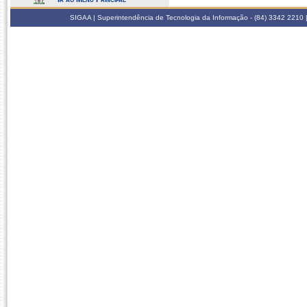
SIGAA | Superintendência de Tecnologia da Informação - (84) 3342 2210 