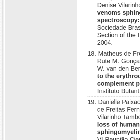
Denise Vilarin
venoms sphing
spectroscopy: 
Sociedade Bras
Section of the 
2004.
18. Matheus de Fr
Rute M. Gonçal
W. van den Be
to the erythr
complement p
Instituto Butan
19. Danielle Paix
de Freitas Fer
Vilarinho Tamb
loss of human 
sphingomyelin
VI Reunião Cien