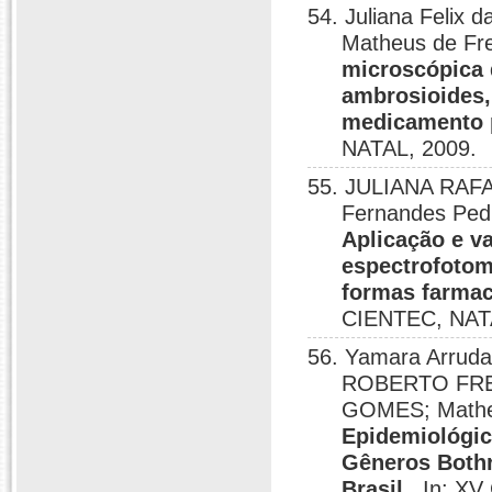
54. Juliana Felix d
Matheus de Fr
microscópica 
ambrosioides,
medicamento p
NATAL, 2009.
55. JULIANA RAF
Fernandes Pedro
Aplicação e va
espectrofotome
formas farmac
CIENTEC, NAT
56. Yamara Arruda
ROBERTO FRE
GOMES; Matheu
Epidemiológic
Gêneros Bothr
Brasil.
, In: X