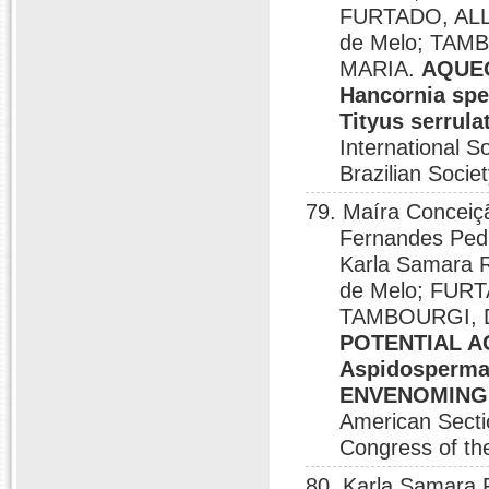
FURTADO, ALLAN
de Melo; TAM
MARIA.
AQUEO
Hancornia s
Tityus serrula
International S
Brazilian Socie
79. Maíra Conceiç
Fernandes Pe
Karla Samara 
de Melo; FURT
TAMBOURGI, 
POTENTIAL A
Aspidosperma 
ENVENOMING B
American Sectio
Congress of the
80. Karla Samar