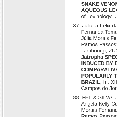
SNAKE VENOM 
AQUEOUS LE
of Toxinology,
87. Juliana Felix 
Fernanda Toma
Júlia Morais Fe
Ramos Passos; 
Tambourgi; Z
Jatropha SPE
INDUCED BY B
COMPARATIVE
POPULARLY T
BRAZIL
, In: X
Campos do Jor
88. FÉLIX-SILVA, 
Angela Kelly C
Morais Fernande
Ramos Passos