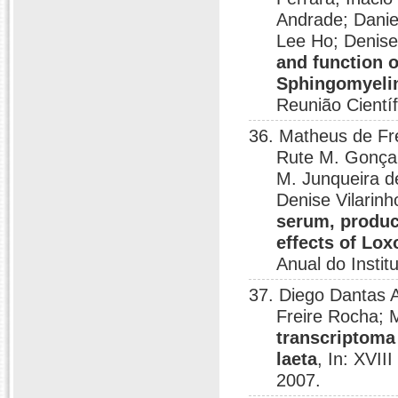
Andrade; Danie
Lee Ho; Denise
and function 
Sphingomyelin
Reunião Científ
36. Matheus de Fr
Rute M. Gonçal
M. Junqueira d
Denise Vilarin
serum, produc
effects of Lo
Anual do Instit
37. Diego Dantas A
Freire Rocha; 
transcriptoma
laeta
, In: XVII
2007.