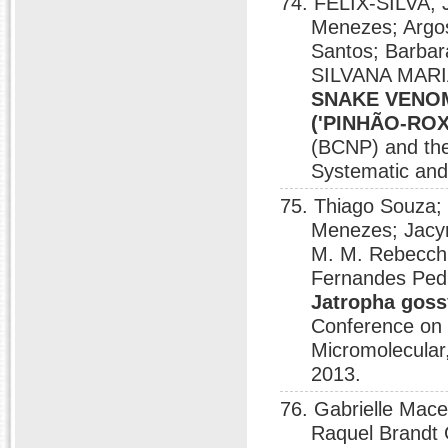
74. FÉLIX-SILVA, 
Menezes; Argos
Santos; Barba
SILVANA MARIA
SNAKE VENOM 
('PINHÃO-ROX
(BCNP) and the
Systematic and
75. Thiago Souza; 
Menezes; Jacyr
M. M. Rebecch
Fernandes Ped
Jatropha goss
Conference on 
Micromolecular
2013.
76. Gabrielle Mac
Raquel Brandt 