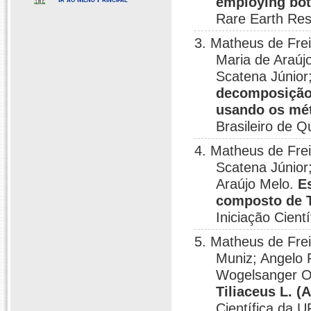
employing bot
Rare Earth Res
3. Matheus de Frei
Maria de Araúj
Scatena Júnior;
decomposição
usando os mét
Brasileiro de 
4. Matheus de Frei
Scatena Júnior
Araújo Melo.
E
composto de 
Iniciação Cient
5. Matheus de Fre
Muniz; Angelo R
Wogelsanger Ol
Tiliaceus L. (
Científica da 