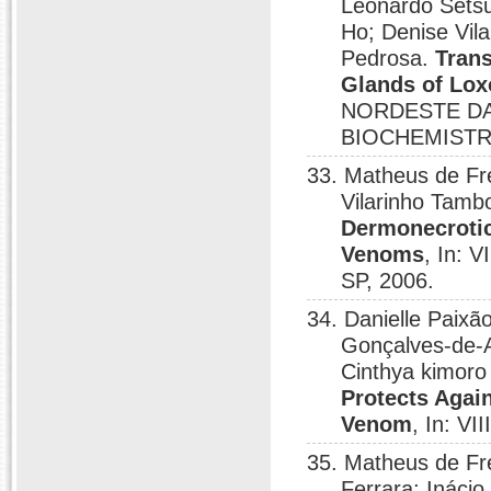
Leonardo Setsu
Ho; Denise Vil
Pedrosa.
Tran
Glands of Lox
NORDESTE DA
BIOCHEMISTRY
33. Matheus de Fr
Vilarinho Tamb
Dermonecrotic
Venoms
, In: V
SP, 2006.
34. Danielle Paix
Gonçalves-de-
Cinthya kimoro
Protects Agai
Venom
, In: VI
35. Matheus de Fr
Ferrara; Ináci