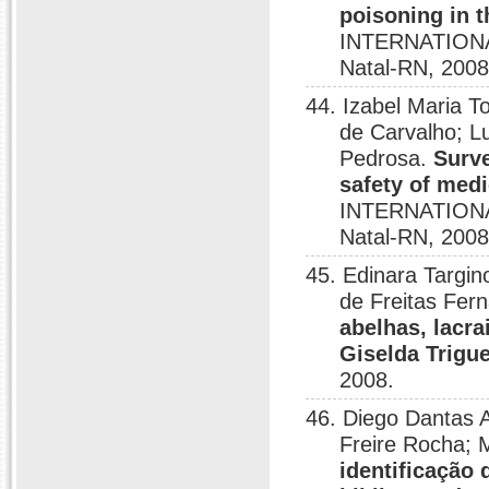
poisoning in t
INTERNATION
Natal-RN, 2008
44. Izabel Maria T
de Carvalho; L
Pedrosa.
Surve
safety of medi
INTERNATION
Natal-RN, 2008
45. Edinara Targi
de Freitas Fer
abelhas, lacra
Giselda Trigue
2008.
46. Diego Dantas A
Freire Rocha; 
identificação