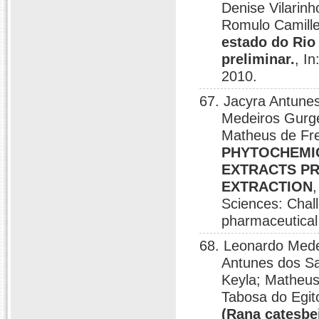
Denise Vilar
Romulo Camill
estado do Rio
preliminar.
, I
2010.
67. Jacyra Antunes
Medeiros Gurge
Matheus de Fr
PHYTOCHEMICA
EXTRACTS PR
EXTRACTION
Sciences: Chal
pharmaceutical 
68. Leonardo Medei
Antunes dos Sa
Keyla; Matheus
Tabosa do Egit
(Rana catesb