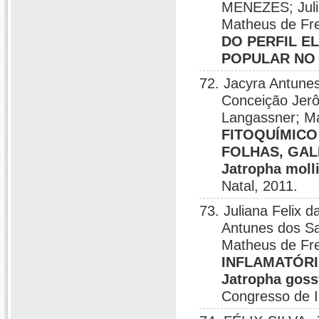
MENEZES; Julia
Matheus de Fr
DO PERFIL E
POPULAR NO
72. Jacyra Antunes
Conceição Jerô
Langassner; M
FITOQUÍMICO
FOLHAS, GALH
Jatropha moll
Natal, 2011.
73. Juliana Felix 
Antunes dos Sa
Matheus de Fr
INFLAMATÓRI
Jatropha gos
Congresso de I