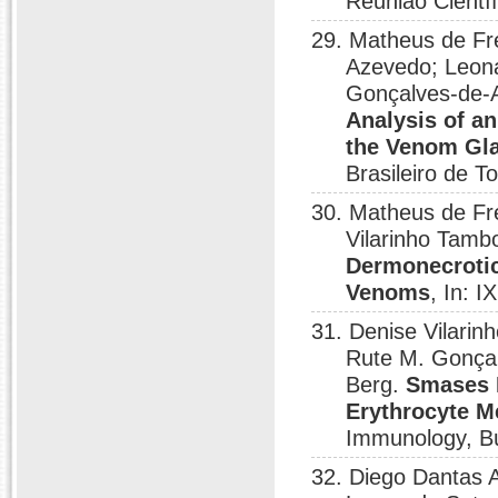
Reunião Científ
29. Matheus de Fre
Azevedo; Leona
Gonçalves-de-A
Analysis of a
the Venom Gla
Brasileiro de T
30. Matheus de Fr
Vilarinho Tamb
Dermonecrotic
Venoms
, In: 
31. Denise Vilari
Rute M. Gonçal
Berg.
Smases D
Erythrocyte 
Immunology, Bú
32. Diego Dantas A