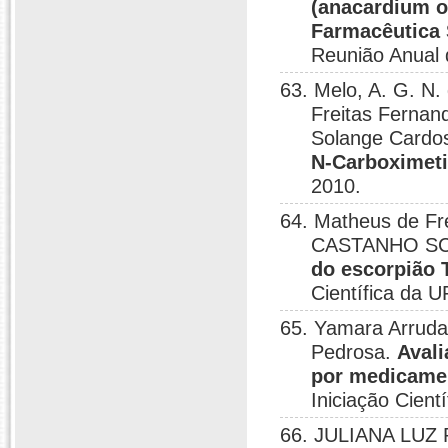
(anacardium o
Farmacêutica 
Reunião Anual 
63. Melo, A. G. N.
Freitas Fernan
Solange Cardo
N-Carboximeti
2010.
64. Matheus de Fr
CASTANHO S
do escorpião 
Científica da U
65. Yamara Arruda
Pedrosa.
Aval
por medicamen
Iniciação Cient
66. JULIANA LUZ 