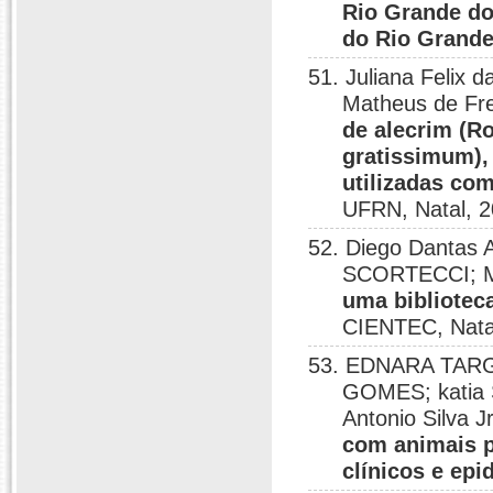
Rio Grande do
do Rio Grande
51. Juliana Felix d
Matheus de Fr
de alecrim (R
gratissimum), 
utilizadas co
UFRN, Natal, 2
52. Diego Dantas 
SCORTECCI; Ma
uma bibliotec
CIENTEC, Nata
53. EDNARA TAR
GOMES; katia 
Antonio Silva 
com animais p
clínicos e ep