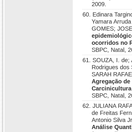
2009.
60. Edinara Targi
Yamara Arrud
GOMES; JOSE
epidemiológic
ocorridos no 
SBPC, Natal, 2
61. SOUZA, I. de; 
Rodrigues dos 
SARAH RAFAE
Agregação de 
Carcinicultur
SBPC, Natal, 2
62. JULIANA RAF
de Freitas Fer
Antonio Silva J
Análise Quant