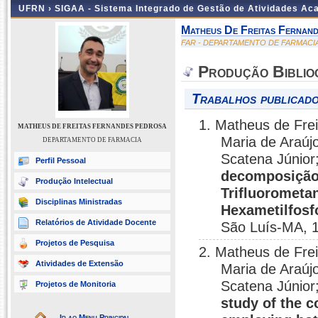
UFRN ›
SIGAA - Sistema Integrado de Gestão de Atividades A
Matheus De Freitas Fernan
FAR - DEPARTAMENTO DE FARMACI
Produção Biblio
Trabalhos publicado
1. Matheus de Frei
MATHEUS DE FREITAS FERNANDES PEDROSA
Maria de Araúj
DEPARTAMENTO DE FARMACIA
Scatena Júnior;
Perfil Pessoal
decomposição
Produção Intelectual
Trifluorometan
Disciplinas Ministradas
Hexametilfos
Relatórios de Atividade Docente
São Luís-MA, 
Projetos de Pesquisa
2. Matheus de Frei
Atividades de Extensão
Maria de Araúj
Scatena Júnior;
Projetos de Monitoria
study of the 
Ir ao Menu Principal