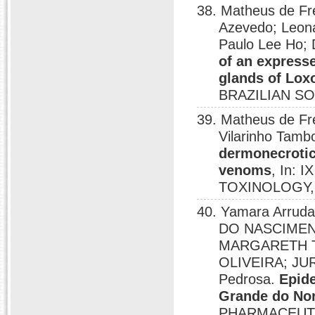
38. Matheus de Fre
Azevedo; Leon
Paulo Lee Ho; 
of an express
glands of Loxo
BRAZILIAN SO
39. Matheus de Fr
Vilarinho Tamb
dermonecrotic
venoms
, In:
TOXINOLOGY, 
40. Yamara Arruda
DO NASCIMEN
MARGARETH T
OLIVEIRA; JUR
Pedrosa.
Epide
Grande do Nor
PHARMACEUTIC