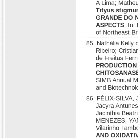
A Lima; Matheu
Tityus stigmu
GRANDE DO N
ASPECTS
, In
of Northeast Br
85. Nathália Kelly
Ribeiro; Crist
de Freitas Fer
PRODUCTION 
CHITOSANASES
SIMB Annual Mee
and Biotechnol
86. FÉLIX-SILVA, 
Jacyra Antun
Jacinthia Beatr
MENEZES, YAMA
Vilarinho Tam
AND OXIDATIV