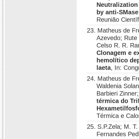
Neutralizatio
by anti-SMase 
Reunião Científ
23. Matheus de Fre
Azevedo; Rute
Celso R. R. Ra
Clonagem e ex
hemolítico d
laeta
, In: Cong
24. Matheus de Fr
Waldenia Solan
Barbieri Zinner
térmica do Tr
Hexametilfos
Térmica e Calo
25. S.P.Zela; M. T
Fernandes Pedr