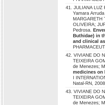
41. JULIANA LUZ
Yamara Arruda 
MARGARETH T
OLIVEIRA; JUR
Pedrosa.
Enve
Buthidae) in t
and clinical a
PHARMACEUTIC
42. VIVIANE DO
TEIXEIRA GOM
de Menezes; M
medicines on 
I INTERNATI
Natal-RN, 2008
43. VIVIANE DO
TEIXEIRA GOM
de Menezes; M