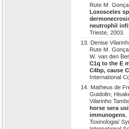
Rute M. Gonça
Loxosceles s
dermonecrosis
neutrophil infi
Trieste, 2003.
13. Denise Vilari
Rute M. Gonçal
W. van den Be
C1q to the E 
C4bp, cause C
International 
14. Matheus de Fr
Guidolin; Hisa
Vilarinho Tamb
horse sera us
immunogens
,
Toxinologia/ S
International S