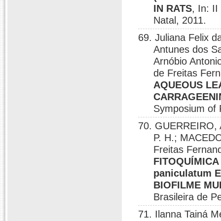
IN RATS
, In: 
Natal, 2011.
69. Juliana Felix 
Antunes dos Sa
Arnóbio Antoni
de Freitas Fer
AQUEOUS LEAF
CARRAGEENIN
Symposium of P
70. GUERREIRO, A
P. H.; MACEDO-
Freitas Ferna
FITOQUÍMICA
paniculatum 
BIOFILME MU
Brasileira de P
71. Ilanna Tainá 