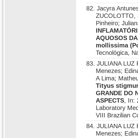
82. Jacyra Antune
ZUCOLOTTO, SI
Pinheiro; Julian
INFLAMATÓRI
AQUOSOS DAS 
mollissima (Po
Tecnológica, Na
83. JULIANA LUZ 
Menezes; Edina
A Lima; Matheu
Tityus stigmu
GRANDE DO N
ASPECTS
, In:
Laboratory Medi
VIII Brazilian 
84. JULIANA LUZ 
Menezes; Edina