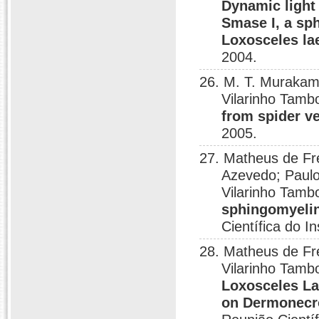
Dynamic light 
Smase I, a sp
Loxosceles la
2004.
26. M. T. Murakam
Vilarinho Tambo
from spider 
2005.
27. Matheus de Fre
Azevedo; Paul
Vilarinho Tamb
sphingomyelin
Científica do I
28. Matheus de Fr
Vilarinho Tamb
Loxosceles La
on Dermonecro