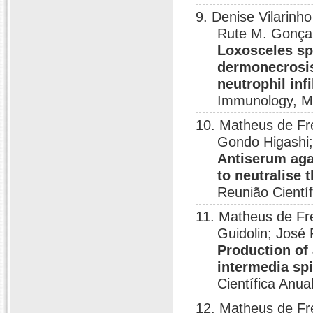
9. Denise Vilarin
Rute M. Gonça
Loxosceles s
dermonecrosis
neutrophil infi
Immunology, M
10. Matheus de Fr
Gondo Higashi;
Antiserum aga
to neutralise
Reunião Científ
11. Matheus de Fr
Guidolin; José 
Production of
intermedia s
Científica Anua
12. Matheus de Fr