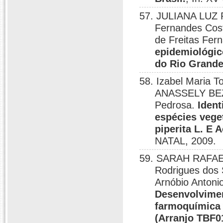
57. JULIANA LUZ 
Fernandes Co
de Freitas Fer
epidemiológic
do Rio Grande
58. Izabel Maria To
ANASSELY BEZ
Pedrosa.
Ident
espécies vege
piperita L. E 
NATAL, 2009.
59. SARAH RAFAE
Rodrigues dos 
Arnóbio Antonio
Desenvolvimen
farmoquímica a
(Arranjo TBF0