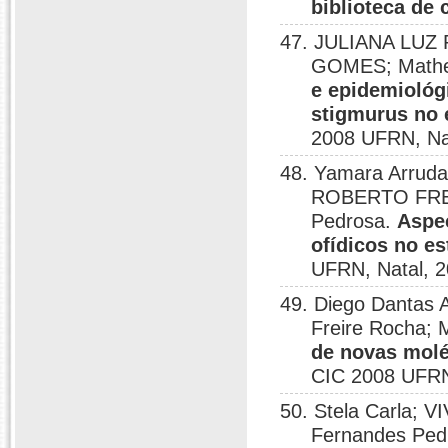
biblioteca de
47. JULIANA LU
GOMES; Matheu
e epidemiológ
stigmurus no 
2008 UFRN, Nat
48. Yamara Arruda
ROBERTO FREI
Pedrosa.
Aspec
ofídicos no es
UFRN, Natal, 2
49. Diego Dantas A
Freire Rocha; 
de novas molé
CIC 2008 UFRN
50. Stela Carla;
Fernandes Ped