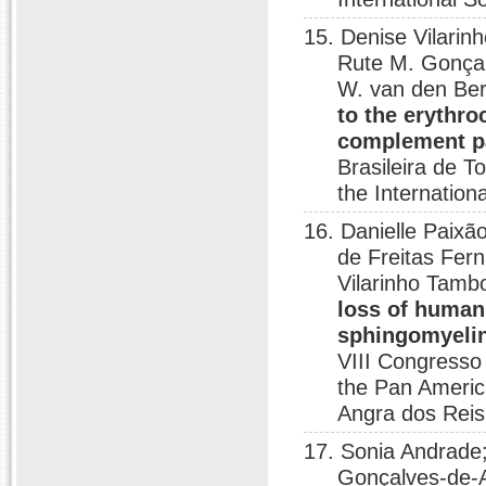
15. Denise Vilari
Rute M. Gonçal
W. van den Be
to the erythr
complement p
Brasileira de 
the Internation
16. Danielle Paix
de Freitas Fer
Vilarinho Tamb
loss of human 
sphingomyelin
VIII Congresso
the Pan America
Angra dos Reis
17. Sonia Andrade
Gonçalves-de-A