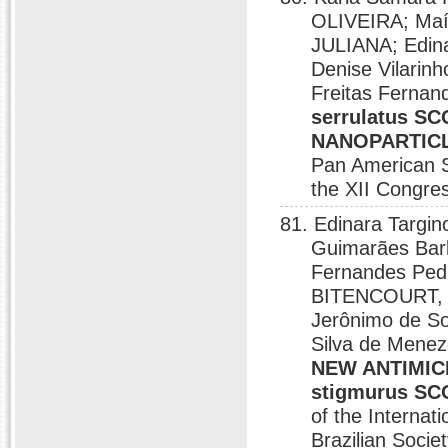
OLIVEIRA; Maí
JULIANA; Edina
Denise Vilarinh
Freitas Ferna
serrulatus 
NANOPARTIC
Pan American Se
the XII Congres
81. Edinara Targi
Guimarães Barb
Fernandes Pedr
BITENCOURT, 
Jerônimo de S
Silva de Mene
NEW ANTIMIC
stigmurus S
of the Internat
Brazilian Socie