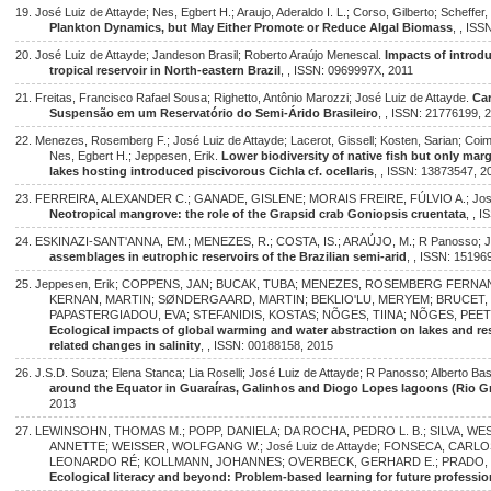
19. José Luiz de Attayde; Nes, Egbert H.; Araujo, Aderaldo I. L.; Corso, Gilberto; Scheffer
Plankton Dynamics, but May Either Promote or Reduce Algal Biomass
, , IS
20. José Luiz de Attayde; Jandeson Brasil; Roberto Araújo Menescal.
Impacts of introduc
tropical reservoir in North-eastern Brazil
, , ISSN: 0969997X, 2011
21. Freitas, Francisco Rafael Sousa; Righetto, Antônio Marozzi; José Luiz de Attayde.
Car
Suspensão em um Reservatório do Semi-Árido Brasileiro
, , ISSN: 21776199, 
22. Menezes, Rosemberg F.; José Luiz de Attayde; Lacerot, Gissell; Kosten, Sarian; Coi
Nes, Egbert H.; Jeppesen, Erik.
Lower biodiversity of native fish but only marg
lakes hosting introduced piscivorous Cichla cf. ocellaris
, , ISSN: 13873547, 2
23. FERREIRA, ALEXANDER C.; GANADE, GISLENE; MORAIS FREIRE, FÚLVIO A.; José 
Neotropical mangrove: the role of the Grapsid crab Goniopsis cruentata
, , 
24. ESKINAZI-SANT'ANNA, EM.; MENEZES, R.; COSTA, IS.; ARAÚJO, M.; R Panosso; Jo
assemblages in eutrophic reservoirs of the Brazilian semi-arid
, , ISSN: 15196
25. Jeppesen, Erik; COPPENS, JAN; BUCAK, TUBA; MENEZES, ROSEMBERG FERNANDES
KERNAN, MARTIN; SØNDERGAARD, MARTIN; BEKLIO'LU, MERYEM; BRUCET, 
PAPASTERGIADOU, EVA; STEFANIDIS, KOSTAS; NÕGES, TIINA; NÕGES, PEETER
Ecological impacts of global warming and water abstraction on lakes and res
related changes in salinity
, , ISSN: 00188158, 2015
26. J.S.D. Souza; Elena Stanca; Lia Roselli; José Luiz de Attayde; R Panosso; Alberto Ba
around the Equator in Guaraíras, Galinhos and Diogo Lopes lagoons (Rio Gr
2013
27. LEWINSOHN, THOMAS M.; POPP, DANIELA; DA ROCHA, PEDRO L. B.; SILVA, 
ANNETTE; WEISSER, WOLFGANG W.; José Luiz de Attayde; FONSECA, CAR
LEONARDO RÉ; KOLLMANN, JOHANNES; OVERBECK, GERHARD E.; PRADO, PA
Ecological literacy and beyond: Problem-based learning for future professio