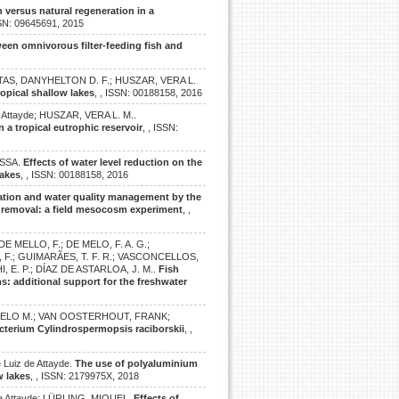
 versus natural regeneration in a
SSN: 09645691, 2015
ween omnivorous filter-feeding fish and
TAS, DANYHELTON D. F.; HUSZAR, VERA L.
opical shallow lakes
, , ISSN: 00188158, 2016
Attayde; HUSZAR, VERA L. M..
n a tropical eutrophic reservoir
, , ISSN:
ESSA.
Effects of water level reduction on the
lakes
, , ISSN: 00188158, 2016
ration and water quality management by the
h removal: a field mesocosm experiment
, ,
DE MELLO, F.; DE MELO, F. A. G.;
IO, F.; GUIMARÃES, T. F. R.; VASCONCELLOS,
, E. P.; DÍAZ DE ASTARLOA, J. M..
Fish
: additional support for the freshwater
ARCELO M.; VAN OOSTERHOUT, FRANK;
cterium Cylindrospermopsis raciborskii
, ,
uiz de Attayde.
The use of polyaluminium
w lakes
, , ISSN: 2179975X, 2018
 Attayde; LÜRLING, MIQUEL.
Effects of