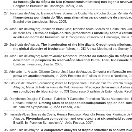
da introdução da tilápia do Nilo (Oreochromis niloticus) nos lagos e reserva
Congresso Brasileiro de Limnologia, Ilhéus, 2005.
27. José Luiz de Attayde; Ivaneide Alves Soares da Costa; Nara Rocha Souza; Renata 
filamentosas por tilápia do Nilo: uma alternativa para o controle de cianoba
Brasileiro de Limnologia, Ilhéus, 2005.
28. José Luiz de Attayde; Jandeson Brasil Dias; Ivaneide Alves Soares da Costa; Nils O
de Menezes.
Efeitos da tilápia do Nilo (Oreochromis niloticus) sobre a estr
açudes do nordeste brasileiro
, In: X Congresso Brasileiro de Limnologia, Ilhéus,
29. José Luiz de Attayde.
The introduction of the Nile tilapia, Oreochromis niloticus, 
the global diversity of freshwater fishes
, In: XIX Annual Meeting of the Society f
30. José Luiz de Attayde; Roberto Araújo Menescal.
Impacto da introdução da tilápia d
desembarque pesqueiro do reservatório Marechal Dutra, Acari, Rio Grande d
Exóticas Invasoras, Brasília, 2005.
31. Aderaldo I.L. Araujo; Gilberto Corso; José Luiz de Attayde.
Onivoria e bifurcação em
presa em açudes tropicais
, In: XXIV Encontro de Físicos do Norte e Nordeste, 
32. Gláucia de Oliveira Fernandes; Vanessa Pegado Silva; Hélio de Castro Bezerra Gurg
Attayde; Maria de Fátima Freire de Melo Ximenes.
Predação de larvas de Aedes 
em condições de laboratório
, In: XXI Congresso Brasileiro de Entomologia, Recif
33. Danyhelton Douglas F Dantas; Fabricio R Camacho; Francisco Rivera Vasconcelos; Fa
Renata Panosso.
Grazing rates of copepods Notodiaptomus spp on non-toxic 
In: Plankton Symposium IV, João Pessoa, 2007.
34. Ivaneide Alves Soares da Costa; Renata Panosso; Magnólia Fernandes Florêncio de A
Attayde.
Phytoplankton composition and cyanotoxins at six semi-arid eutroph
Brazil)
, In: Plankton Symposium VI, João Pessoa, 2007.
35. José Luiz de Attayde.
A comparative analysis of trophic structure in shallow lake