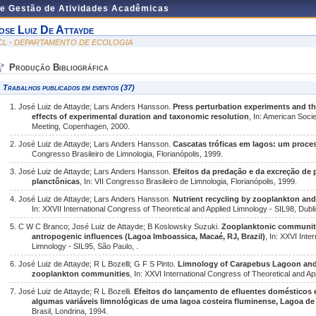
de Gestão de Atividades Acadêmicas
ose Luiz De Attayde
CL - DEPARTAMENTO DE ECOLOGIA
Produção Bibliográfica
Trabalhos publicados em eventos (37)
1. José Luiz de Attayde; Lars Anders Hansson.
Press perturbation experiments and th
effects of experimental duration and taxonomic resolution
, In: American Soc
Meeting, Copenhagen, 2000.
2. José Luiz de Attayde; Lars Anders Hansson.
Cascatas tróficas em lagos: um proc
Congresso Brasileiro de Limnologia, Florianópolis, 1999.
3. José Luiz de Attayde; Lars Anders Hansson.
Efeitos da predação e da excreção de
planctônicas
, In: VII Congresso Brasileiro de Limnologia, Florianópolis, 1999.
4. José Luiz de Attayde; Lars Anders Hansson.
Nutrient recycling by zooplankton and 
In: XXVII International Congress of Theoretical and Applied Limnology - SIL98, Dubl
5. C W C Branco; José Luiz de Attayde; B Koslowsky Suzuki.
Zooplanktonic community
antropogenic influences (Lagoa Imboassica, Macaé, RJ, Brazil)
, In: XXVI Inte
Limnology - SIL95, São Paulo, .
6. José Luiz de Attayde; R L Bozelli; G F S Pinto.
Limnology of Carapebus Lagoon and t
zooplankton communities
, In: XXVI International Congress of Theoretical and A
7. José Luiz de Attayde; R L Bozelli.
Efeitos do lançamento de efluentes domésticos e 
algumas variáveis limnológicas de uma lagoa costeira fluminense, Lagoa d
Brasil, Londrina, 1994.