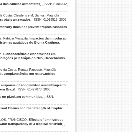
ca das cadeias alimentares
, , ISSN: 19806442,
da Costa; Claudenice M. Santos; Magnólia
s: oásis ameaçados
, , ISSN: 01018515, 2006
mnivory does not prevent trophic cascades
; Patricia Mesquita.
Impactos da introdução
ossistemas aquáticos do Bioma Caatinga
, ,
de.
Cianobactérias e cianotoxinas em
lorações pela tilápia do Nilo, Oreochromis
es da Costa; Renata Panosso; Magnólia
 zooplanctônica em reservatórios
 response of zooplankton assemblages to
ern Brazil
, , ISSN: 01427873, 2008
ype on plankton communities
, , ISSN:
Food Chains and the Strength of Trophic
ELOS, FRANCISCO.
Effects of omnivorous
ter transparency of a tropical reservoir
, ,