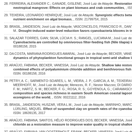
28. FERREIRA, ALEXANDER C.; GANADE, GISLENE; José Luiz de Attayde.
Restoration
neotropical mangrove: Effects on plant biomass and crab communities
, , I
29. TEIXEIRA, LEONARDO HENRIQUE; José Luiz de Attayde.
Synergistic effects bet
nutrient enrichment on algal biomass
, , ISSN: 2179975X, 2015
30. BRASIL, JANDESON; José Luiz de Attayde; VASCONCELOS, FRANCISCO R.; DAN
M..
Drought-induced water-level reduction favors cyanobacteria blooms in tr
31. SALAZAR TORRES, GIAN; SILVA, LÚCIA H. S.; RANGEL, LUCIANA M.; José Luiz de 
Cyanobacteria are controlled by omnivorous filter-feeding fish (Nile tilapia) i
00188158, 2015
32. DA COSTA, MARIANA RODRIGUES AMARAL; José Luiz de Attayde; BECKER, VAN
dynamics of phytoplankton functional groups in tropical semi-arid shallow 
33. ARAÚJO, FABIANA; BECKER, VANESSA; José Luiz de Attayde.
Shallow lake resto
combined effects of polyaluminium chloride addition and benthivorous fis
ISSN: 00188158, 2016
34. PETRY, A. C.; SARMENTO-SOARES, L. M.; VIEIRA, J. P.; GARCIA, A. M.; TEIXEIRA 
MEERHOFF, M.; José Luiz de Attayde; Menezes, R. F.; Nestor Mazzeo; DI DAR
F. M.; HARTZ, S. M.; BECKER, F. G.; ROSA, R. S.; GOYENOLA, G.; CARAMASCHI
composition and species richness in eastern South American coastal lagoons
ecoregions of the world
, , ISSN: 00221112, 2016
35. BRASIL, JANDESON; HUSZAR, VERA L.M.; José Luiz de Attayde; MARINHO, M
LÜRLING, MIQUEL.
Effect of suspended clay on growth rates of the cyanoba
ISSN: 18639135, 2017
36. ARAÚJO, FABIANA; SANTOS, HÉLIO RODRIGUES DOS; BECKER, VANESSA; José L
chloride as a restoration measure to improve water quality in tropical shallo
37. ARAÚJO, FABIANA; VAN OOSTERHOUT, FRANK; BECKER, VANESSA; José Luiz de