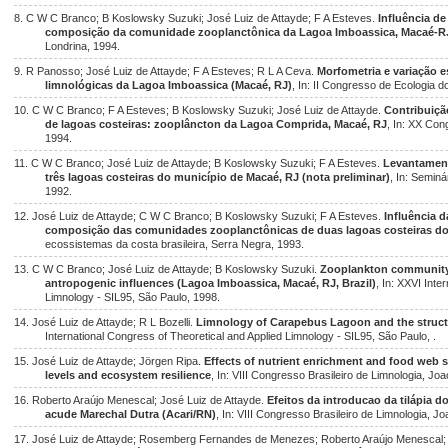
8. C W C Branco; B Koslowsky Suzuki; José Luiz de Attayde; F A Esteves.
Influência de 
composição da comunidade zooplanctônica da Lagoa Imboassica, Macaé-R
Londrina, 1994.
9. R Panosso; José Luiz de Attayde; F A Esteves; R L A Ceva.
Morfometria e variação 
limnológicas da Lagoa Imboassica (Macaé, RJ)
, In: II Congresso de Ecologia d
10. C W C Branco; F A Esteves; B Koslowsky Suzuki; José Luiz de Attayde.
Contribuiçã
de lagoas costeiras: zooplâncton da Lagoa Comprida, Macaé, RJ
, In: XX Con
1994.
11. C W C Branco; José Luiz de Attayde; B Koslowsky Suzuki; F A Esteves.
Levantamen
três lagoas costeiras do município de Macaé, RJ (nota preliminar)
, In: Seminá
1992.
12. José Luiz de Attayde; C W C Branco; B Koslowsky Suzuki; F A Esteves.
Influência d
composição das comunidades zooplanctônicas de duas lagoas costeiras do
ecossistemas da costa brasileira, Serra Negra, 1993.
13. C W C Branco; José Luiz de Attayde; B Koslowsky Suzuki.
Zooplankton community 
antropogenic influences (Lagoa Imboassica, Macaé, RJ, Brazil)
, In: XXVI Inte
Limnology - SIL95, São Paulo, 1998.
14. José Luiz de Attayde; R L Bozelli.
Limnology of Carapebus Lagoon and the struct
International Congress of Theoretical and Applied Limnology - SIL95, São Paulo, .
15. José Luiz de Attayde; Jörgen Ripa.
Effects of nutrient enrichment and food web 
levels and ecosystem resilience
, In: VIII Congresso Brasileiro de Limnologia, J
16. Roberto Araújo Menescal; José Luiz de Attayde.
Efeitos da introducao da tilápia 
acude Marechal Dutra (Acari/RN)
, In: VIII Congresso Brasileiro de Limnologia, 
17. José Luiz de Attayde; Rosemberg Fernandes de Menezes; Roberto Araújo Menescal;