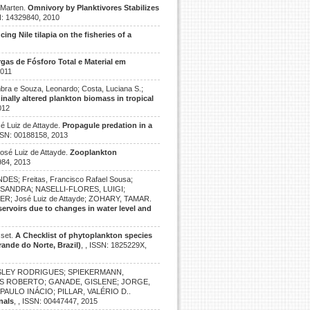
, Marten.
Omnivory by Planktivores Stabilizes
SN: 14329840, 2010
ing Nile tilapia on the fisheries of a
gas de Fósforo Total e Material em
2011
mbra e Souza, Leonardo; Costa, Luciana S.;
inally altered plankton biomass in tropical
012
Luiz de Attayde.
Propagule predation in a
ISSN: 00188158, 2013
sé Luiz de Attayde.
Zooplankton
984, 2013
; Freitas, Francisco Rafael Sousa;
SANDRA; NASELLI-FLORES, LUIGI;
; José Luiz de Attayde; ZOHARY, TAMAR.
ervoirs due to changes in water level and
sset.
A Checklist of phytoplankton species
ande do Norte, Brazil)
, , ISSN: 1825229X,
WESLEY RODRIGUES; SPIEKERMANN,
LOS ROBERTO; GANADE, GISLENE; JORGE,
ULO INÁCIO; PILLAR, VALÉRIO D..
nals
, , ISSN: 00447447, 2015