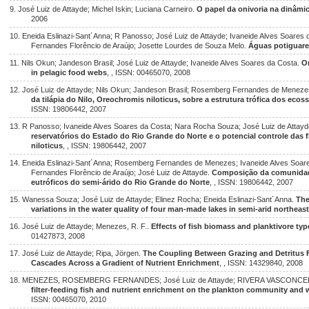
9. José Luiz de Attayde; Michel Iskin; Luciana Carneiro.
O papel da onivoria na dinâmi
2006
10. Eneida Eslinazi-Sant´Anna; R Panosso; José Luiz de Attayde; Ivaneide Alves Soares 
Fernandes Florêncio de Araújo; Josette Lourdes de Souza Melo.
Águas potiguare
11. Nils Okun; Jandeson Brasil; José Luiz de Attayde; Ivaneide Alves Soares da Costa.
O
in pelagic food webs
, , ISSN: 00465070, 2008
12. José Luiz de Attayde; Nils Okun; Jandeson Brasil; Rosemberg Fernandes de Menezes
da tilápia do Nilo, Oreochromis niloticus, sobre a estrutura trófica dos ec
ISSN: 19806442, 2007
13. R Panosso; Ivaneide Alves Soares da Costa; Nara Rocha Souza; José Luiz de Attay
reservatórios do Estado do Rio Grande do Norte e o potencial controle das f
niloticus
, , ISSN: 19806442, 2007
14. Eneida Eslinazi-Sant´Anna; Rosemberg Fernandes de Menezes; Ivaneide Alves Soar
Fernandes Florêncio de Araújo; José Luiz de Attayde.
Composição da comunidade
eutróficos do semi-árido do Rio Grande do Norte
, , ISSN: 19806442, 2007
15. Wanessa Souza; José Luiz de Attayde; Elinez Rocha; Eneida Eslinazi-Sant´Anna.
The
variations in the water quality of four man-made lakes in semi-arid northeast
16. José Luiz de Attayde; Menezes, R. F..
Effects of fish biomass and planktivore t
01427873, 2008
17. José Luiz de Attayde; Ripa, Jörgen.
The Coupling Between Grazing and Detritus 
Cascades Across a Gradient of Nutrient Enrichment
, , ISSN: 14329840, 2008
18. MENEZES, ROSEMBERG FERNANDES; José Luiz de Attayde; RIVERA VASCONC
filter-feeding fish and nutrient enrichment on the plankton community and wa
ISSN: 00465070, 2010