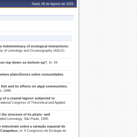
Natal, 08 de Agosto de 2026
e indeterminacy of ecological interactions:
iety of Limnology and Oceanography (ASLO)
esso top-down ou bottom-up?
, In: VII
 peixes planctívoros sobre comunidades
fish and its effects on algal communities
,
in, 1998.
 of a coastal lagoon subjected to
rnational Congress of Theoretical and Applied
he structure of its phyto- and
pplied Limnology, São Paulo, 1995.
industriais sobre a variação espacial de
e Carapebus
, In: II Congresso de Ecologia do