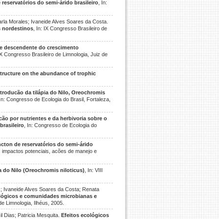
reservatórios do semi-árido brasileiro
, In:
rla Morales; Ivaneide Alves Soares da Costa.
s nordestinos
, In: IX Congresso Brasileiro de
 e descendente do crescimento
 IX Congresso Brasileiro de Limnologia, Juiz de
structure on the abundance of trophic
ntroducão da tilápia do Nilo, Oreochromis
 In: Congresso de Ecologia do Brasil, Fortaleza,
acão por nutrientes e da herbivoria sobre o
brasileiro
, In: Congresso de Ecologia do
cton de reservatórios do semi-árido
s: impactos potenciais, acões de manejo e
a do Nilo (Oreochromis niloticus)
, In: VIII
; Ivaneide Alves Soares da Costa; Renata
lógicos e comunidades microbianas e
de Limnologia, Ilhéus, 2005.
 Dias; Patricia Mesquita.
Efeitos ecológicos