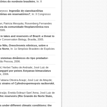
tórios do nordeste brasileiro
, In: X
Panosso.
Ingestão de cianobactérias
ctérias em reservatórios?
, In: X Congresso
kun; Patricia Mesquita; Rosemberg Fernandes
utura da comunidade fitoplanctônica nos
 2005.
in lakes and reservoirs of Brazil: a threat to
or Conservation Biology, Brasilia, 2005.
o Nilo, Oreochromis niloticus, sobre o
o Norte
, In: 1o Simpósio Brasileiro de Espécies
 sistemas dinâmicos do tipo predador-
João Pessoa, 2006.
el; Herbet Tadeu de Andrade; José Luiz de
aegypti por peixes Astyanax bimaculatus
e, 2006.
biana Oliveira Araujo; José Luiz de Attayde;
strains of Cylindrospermopsis raciborskii
,
raújo; Eneida Eslinazi-Sant´Anna; José Luiz de
ic reservoirs (Rio Grande do Norte State,
s under different climatic conditions: the