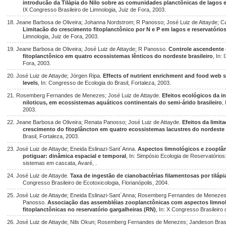
introducão da Tilápia do Nilo sobre as comunidades planctônicas de lagos e 
IX Congresso Brasileiro de Limnologia, Juiz de Fora, 2003.
18. Jeane Barbosa de Oliveira; Johanna Nordstrom; R Panosso; José Luiz de Attayde; Ca
Limitacão do crescimento fitoplanctônico por N e P em lagos e reservatório
Limnologia, Juiz de Fora, 2003.
19. Jeane Barbosa de Oliveira; José Luiz de Attayde; R Panosso.
Controle ascendente
fitoplanctônico em quatro ecossistemas lênticos do nordeste brasileiro
, In:
Fora, 2003.
20. José Luiz de Attayde; Jörgen Ripa.
Effects of nutrient enrichment and food web 
levels
, In: Congresso de Ecologia do Brasil, Fortaleza, 2003.
21. Rosemberg Fernandes de Menezes; José Luiz de Attayde.
Efeitos ecológicos da i
niloticus, em ecossistemas aquáticos continentais do semi-árido brasileiro
,
2003.
22. Jeane Barbosa de Oliveira; Renata Panosso; José Luiz de Attayde.
Efeitos da limit
crescimento do fitoplâncton em quatro ecossistemas lacustres do nordeste 
Brasil, Fortaleza, 2003.
23. José Luiz de Attayde; Eneida Eslinazi-Sant´Anna.
Aspectos limnológicos e zooplân
potiguar: dinâmica espacial e temporal
, In: Simpósio Ecologia de Reservatório
sistemas em cascata, Avaré, .
24. José Luiz de Attayde.
Taxa de ingestão de cianobactérias filamentosas por tilápi
Congresso Brasileiro de Ecotoxicologia, Florianópolis, 2004.
25. José Luiz de Attayde; Eneida Eslinazi-Sant´Anna; Rosemberg Fernandes de Menezes
Panosso.
Associação das assembléias zooplanctônicas com aspectos limno
fitoplanctônicas no reservatório gargalheiras (RN)
, In: X Congresso Brasileiro 
26. José Luiz de Attayde; Nils Okun; Rosemberg Fernandes de Menezes; Jandeson Brasil