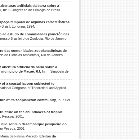
aberturas artificiais da barra sobre a
J
, In: II Congresso de Ecologia do Brasil,
espaço-temporal de algumas características
o Brasil, Londrina, 1994.
o ao estudo de comunidades planctônicas
gresso Brasileiro de Zoologia, Rio de Janeiro,
to das comunidades zooplanctônicas de
rio de Ciências Ambientais, Rio de Janeiro,
a abertura artificial da barra sobre a
 município de Macaé, RJ
, In: III Simpósio de
of a coastal lagoon subjected to
rnational Congress of Theoretical and Applied
ure of its zooplankton community
, In: XXVI
structure on the abundances of trophic
oao Pessoa, 2001.
do nilo sobre o desembarque pesqueiro do
Joao Pessoa, 2001.
 Maria de Fátima Macedo.
Efeitos da