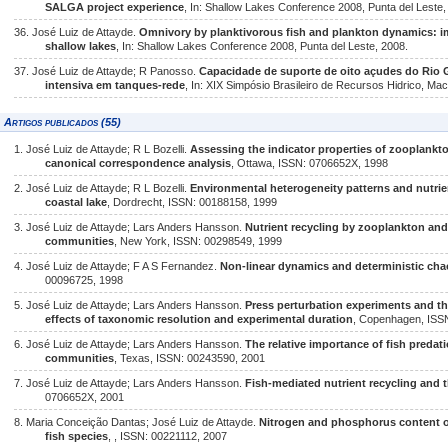
SALGA project experience
, In: Shallow Lakes Conference 2008, Punta del Leste,
36. José Luiz de Attayde.
Omnivory by planktivorous fish and plankton dynamics: imp
shallow lakes
, In: Shallow Lakes Conference 2008, Punta del Leste, 2008.
37. José Luiz de Attayde; R Panosso.
Capacidade de suporte de oito açudes do Rio G
intensiva em tanques-rede
, In: XIX Simpósio Brasileiro de Recursos Hidrico, Mac
Artigos publicados (55)
1. José Luiz de Attayde; R L Bozelli.
Assessing the indicator properties of zooplankt
canonical correspondence analysis
, Ottawa, ISSN: 0706652X, 1998
2. José Luiz de Attayde; R L Bozelli.
Environmental heterogeneity patterns and nutrien
coastal lake
, Dordrecht, ISSN: 00188158, 1999
3. José Luiz de Attayde; Lars Anders Hansson.
Nutrient recycling by zooplankton and 
communities
, New York, ISSN: 00298549, 1999
4. José Luiz de Attayde; F A S Fernandez.
Non-linear dynamics and deterministic cha
00096725, 1998
5. José Luiz de Attayde; Lars Anders Hansson.
Press perturbation experiments and th
effects of taxonomic resolution and experimental duration
, Copenhagen, ISS
6. José Luiz de Attayde; Lars Anders Hansson.
The relative importance of fish predat
communities
, Texas, ISSN: 00243590, 2001
7. José Luiz de Attayde; Lars Anders Hansson.
Fish-mediated nutrient recycling and t
0706652X, 2001
8. Maria Conceição Dantas; José Luiz de Attayde.
Nitrogen and phosphorus content o
fish species
, , ISSN: 00221112, 2007