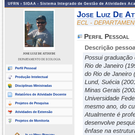
UFRN ›
SIGAA - Sistema Integrado de Gestão de Atividades A
Jose Luiz De At
ECL - DEPARTAME
Perfil Pessoal
Descrição pessoa
JOSE LUIZ DE ATTAYDE
Possui graduação e
DEPARTAMENTO DE ECOLOGIA
Rio de Janeiro (19
Perfil Pessoal
do Rio de Janeiro 
Produção Intelectual
Lund, Suécia (2001
Disciplinas Ministradas
Minas Gerais (2002
Relatórios de Atividade Docente
Universidade Feder
Projetos de Pesquisa
mesmo ano, do cur
Atividades de Extensão
Atualmente é prof
Projetos de Monitoria
desenvolve pesquis
ênfase na estrutur
Ir ao Menu Principal