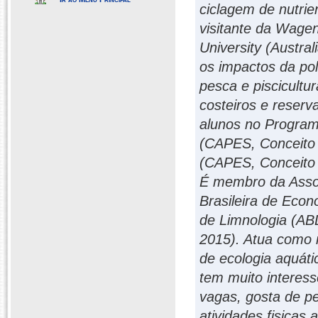
ciclagem de nutrie
visitante da Wagen
University (Austra
os impactos da pol
pesca e piscicultu
costeiros e reserva
alunos no Program
(CAPES, Conceito
(CAPES, Conceito 
É membro da Assoc
Brasileira de Eco
de Limnologia (ABL
2015). Atua como r
de ecologia aquáti
tem muito interess
vagas, gosta de pe
atividades fisicas 