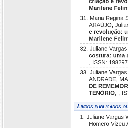
criação e rev
Marilene Felin
31. Maria Regina
ARAÚJO; Julia
e revolução: 
Marilene Felin
32. Juliane Varga
costura: uma 
, ISSN: 198297
33. Juliane Varg
ANDRADE, MA
DE REMEMORA
TENÓRIO
, , 
Livros publicados o
1. Juliane Vargas 
Homero Vizeu Ar