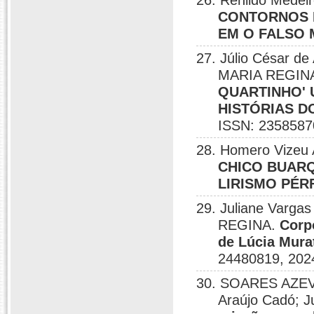
26. Renildo Medeir
CONTORNOS H
EM O FALSO
27. Júlio César 
MARIA REGINA;
QUARTINHO' 
HISTÓRIAS DO
ISSN: 2358587
28. Homero Vizeu 
CHICO BUARQ
LIRISMO PÉR
29. Juliane Var
REGINA.
Corp
de Lúcia Mura
24480819, 202
30. SOARES AZEV
Araújo Cadó; J