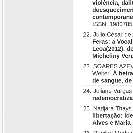
violência, dal
doesquecimen
contemporanei
ISSN: 1980785
22. Júlio César de
Feras: a Voca
Leoa(2012), d
Micheliny Ver
23. SOARES AZEV
Welter.
À beir
de sangue, de
24. Juliane Vargas
redemocratiz
25. Nadjara Thays 
libertação: id
Alves e Maria