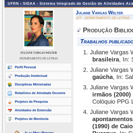
UFRN ›
SIGAA - Sistema Integrado de Gestão de Atividades A
Juliane Vargas Welter
LET - DEPARTAMENTO DE LETRAS
Produção Biblio
Trabalhos publicado
1. Juliane Vargas 
JULIANE VARGAS WELTER
brasileira
, In:
DEPARTAMENTO DE LETRAS
Perfil Pessoal
2. Juliane Vargas 
gaúcha
, In: S
Produção Intelectual
Disciplinas Ministradas
3. Juliane Vargas 
Relatórios de Atividade Docente
irmãos (2000)
Colóquio PPG 
Projetos de Pesquisa
Atividades de Extensão
4. Juliane Vargas 
apontamentos
Projetos de Monitoria
(1990) de Cai
Ir ao Menu Principal