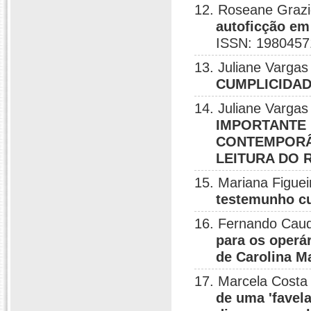
12. Roseane Grazie
autoficção em
ISSN: 1980457
13. Juliane Vargas
CUMPLICIDAD
14. Juliane Vargas
IMPORTANTE 
CONTEMPORÂN
LEITURA DO
15. Mariana Figuei
testemunho cu
16. Fernando Caud
para os operár
de Carolina M
17. Marcela Costa
de uma 'favel