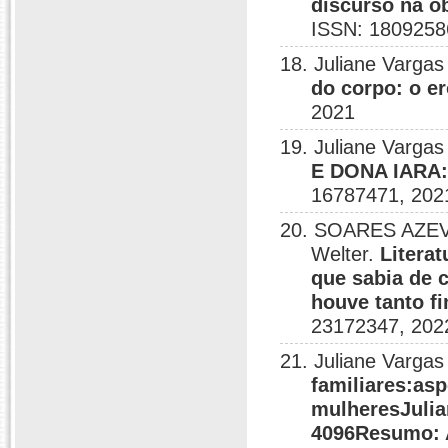
discurso na o
ISSN: 1809258
18. Juliane Varg
do corpo: o e
2021
19. Juliane Varga
E DONA IARA
16787471, 202
20. SOARES AZEV
Welter.
Litera
que sabia de 
houve tanto f
23172347, 202
21. Juliane Vargas
familiares:asp
mulheresJulia
4096Resumo: A