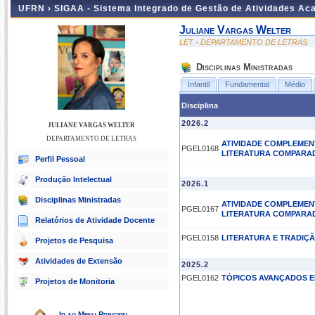
UFRN ›
SIGAA - Sistema Integrado de Gestão de Atividades A
Juliane Vargas Welter
LET - DEPARTAMENTO DE LETRAS
Disciplinas Ministradas
Infantil
Fundamental
Médio
Disciplina
2026.2
JULIANE VARGAS WELTER
DEPARTAMENTO DE LETRAS
ATIVIDADE COMPLEMEN
PGEL0168
LITERATURA COMPARAD
Perfil Pessoal
Produção Intelectual
2026.1
Disciplinas Ministradas
ATIVIDADE COMPLEMEN
PGEL0167
LITERATURA COMPARAD
Relatórios de Atividade Docente
PGEL0158
LITERATURA E TRADIÇ
Projetos de Pesquisa
Atividades de Extensão
2025.2
PGEL0162
TÓPICOS AVANÇADOS E
Projetos de Monitoria
Ir ao Menu Principal