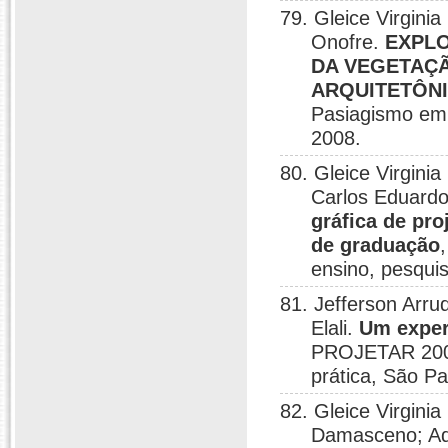
79. Gleice Virgini
Onofre.
EXPLO
DA VEGETAÇÃ
ARQUITETÔN
Pasiagismo em 
2008.
80. Gleice Virginia
Carlos Eduardo 
gráfica de pro
de graduação
ensino, pesquis
81. Jefferson Arr
Elali.
Um exper
PROJETAR 2009 
prática, São Pa
82. Gleice Virgini
Damasceno; Ad