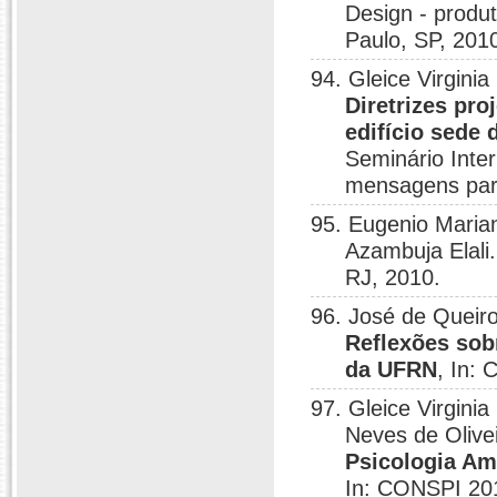
Design - produ
Paulo, SP, 201
94. Gleice Virgini
Diretrizes pr
edifício sede
Seminário Inter
mensagens para
95. Eugenio Maria
Azambuja Elali
RJ, 2010.
96. José de Queiro
Reflexões sob
da UFRN
, In:
97. Gleice Virgini
Neves de Olive
Psicologia Am
In: CONSPI 201