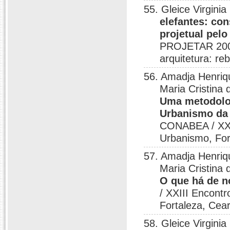
55. Gleice Virgini
elefantes: co
projetual pel
PROJETAR 2005 
arquitetura: re
56. Amadja Henriqu
Maria Cristina 
Uma metodolog
Urbanismo da
CONABEA / XXII
Urbanismo, For
57. Amadja Henriqu
Maria Cristina 
O que há de 
/ XXIII Encont
Fortaleza, Cea
58. Gleice Virgini