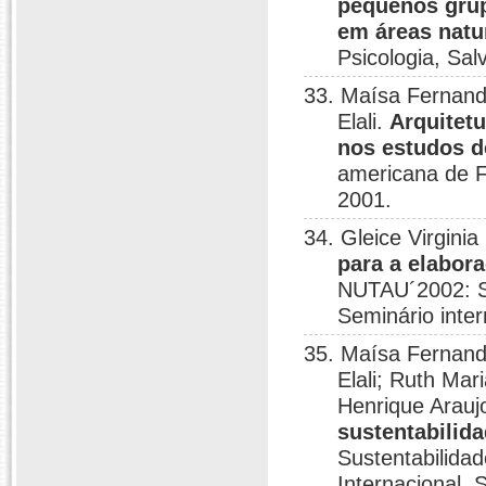
pequenos grup
em áreas natu
Psicologia, Sa
33. Maísa Fernand
Elali.
Arquitetu
nos estudos 
americana de F
2001.
34. Gleice Virgini
para a elabor
NUTAU´2002: Su
Seminário inter
35. Maísa Fernand
Elali; Ruth Mar
Henrique Arauj
sustentabilid
Sustentabilida
Internacional, 