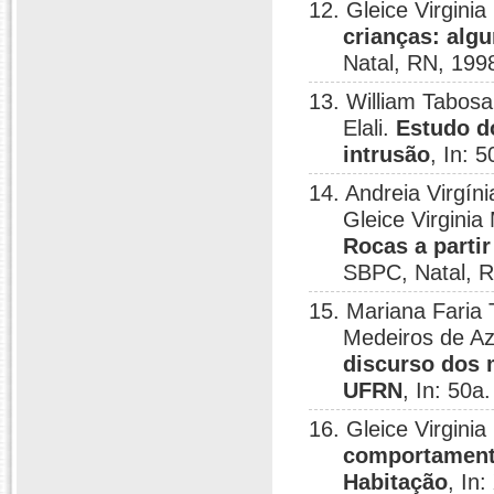
12. Gleice Virgini
crianças: algu
Natal, RN, 199
13. William Tabosa
Elali.
Estudo d
intrusão
, In: 
14. Andreia Virgín
Gleice Virginia
Rocas a partir
SBPC, Natal, R
15. Mariana Faria T
Medeiros de Az
discurso dos 
UFRN
, In: 50a
16. Gleice Virgini
comportamento
Habitação
, In