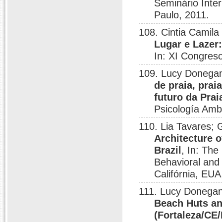
Seminário Inte
Paulo, 2011.
108. Cintia Camila 
Lugar e Lazer
In: XI Congres
109. Lucy Donegan;
de praia, prai
futuro da Prai
Psicología Amb
110. Lia Tavares; 
Architecture o
Brazil
, In: The
Behavioral and
Califórnia, EUA
111. Lucy Donegan;
Beach Huts and
(Fortaleza/CE/