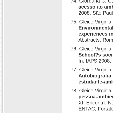
74. Giordana C. Ca
acesso ao amb
2008, São Paul
75. Gleice Virgini
Environmental
experiences in
Abstracts, Rom
76. Gleice Virginia
School?s soci
In: IAPS 2008,
77. Gleice Virgini
Autobiografia 
estudante-amb
78. Gleice Virgini
pessoa-ambien
XII Encontro N
ENTAC, Fortale