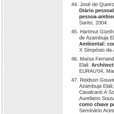
44. José de Queiro
Diário pessoa
pessoa-ambie
Santo, 2004.
45. Hartmut Günthe
de Azambuja El
Ambiental: con
X Simpósio da 
46. Maísa Fernand
Elali.
Architect
EURAU'04, Mar
47. Reidson Gouvin
Azambuja Elali
Cavalcanti A S
Aureliano Sous
como chave pa
Seminário Acess