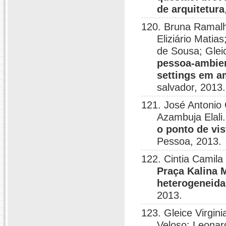
de arquitetura
120. Bruna Ramalh
Eliziário Matia
de Sousa; Glei
pessoa-ambien
settings em a
salvador, 2013.
121. José Antonio
Azambuja Elali
o ponto de vi
Pessoa, 2013.
122. Cintia Camila 
Praça Kalina M
heterogeneida
2013.
123. Gleice Virgin
Veloso; Leonar