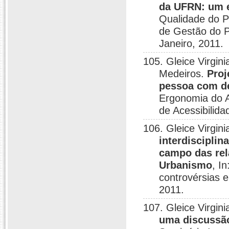
da UFRN: um 
Qualidade do P
de Gestão do P
Janeiro, 2011.
105. Gleice Virgin
Medeiros.
Proj
pessoa com de
Ergonomia do A
de Acessibilida
106. Gleice Virgin
interdiscipli
campo das rel
Urbanismo
, I
controvérsias e
2011.
107. Gleice Virgin
uma discussão