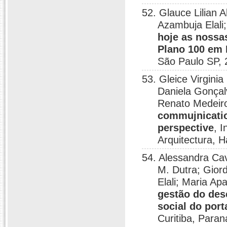
52. Glauce Lilian 
Azambuja Elali
hoje as nossa
Plano 100 em 
São Paulo SP, 
53. Gleice Virgini
Daniela Gonçalv
Renato Medeir
commujnicatio
perspective
, 
Arquitectura, 
54. Alessandra Cav
M. Dutra; Gior
Elali; Maria A
gestão do des
social do por
Curitiba, Paran