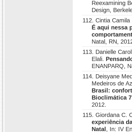
Reexamining Be
Design, Berkele
112. Cintia Camila 
É aqui nessa p
comportament
Natal, RN, 201
113. Danielle Caro
Elali.
Pensando
ENANPARQ, Nat
114. Deisyane Mede
Medeiros de Az
Brasil: confor
Bioclimática 7
2012.
115. Giordana C. C
experiência d
Natal
, In: IV 