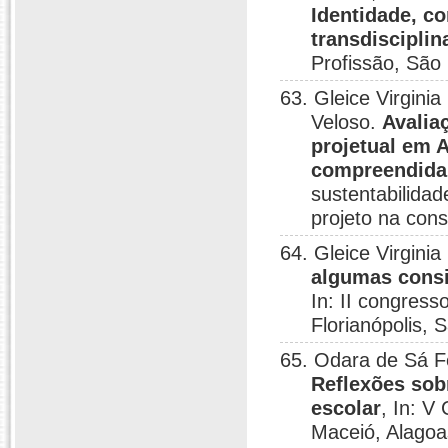
Identidade, c
transdisciplin
Profissão, São
63. Gleice Virgini
Veloso.
Avalia
projetual em 
compreendida
sustentabilidad
projeto na cons
64. Gleice Virgini
algumas consi
In: II congress
Florianópolis, 
65. Odara de Sá Fe
Reflexões sob
escolar
, In: V
Maceió, Alagoa