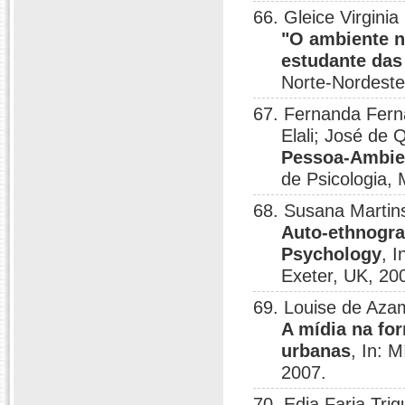
66. Gleice Virgini
"O ambiente nã
estudante das
Norte-Nordeste
67. Fernanda Fern
Elali; José de 
Pessoa-Ambie
de Psicologia, 
68. Susana Martins
Auto-ethnogra
Psychology
, 
Exeter, UK, 20
69. Louise de Azam
A mídia na fo
urbanas
, In: 
2007.
70. Edja Faria Tri