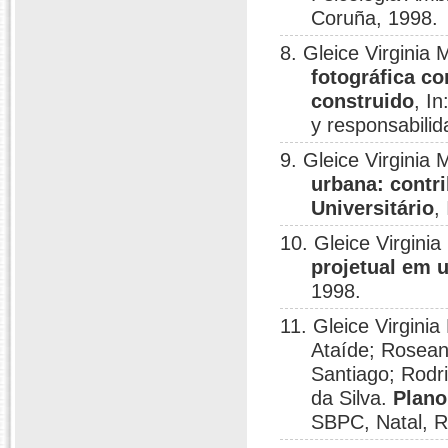
Coruña, 1998.
8. Gleice Virginia
fotográfica c
construido
, I
y responsabili
9. Gleice Virginia
urbana: contr
Universitário
,
10. Gleice Virgini
projetual em u
1998.
11. Gleice Virgini
Ataíde; Rosean
Santiago; Rodri
da Silva.
Plano
SBPC, Natal, R