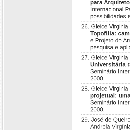
para Arquitet
Internacional P
possibilidades 
26. Gleice Virgini
Topofilia: cam
e Projeto do Am
pesquisa e apli
27. Gleice Virgini
Universitária
Seminário Inte
2000.
28. Gleice Virgini
projetual: um
Seminário Inte
2000.
29. José de Queiro
Andreia Virgín