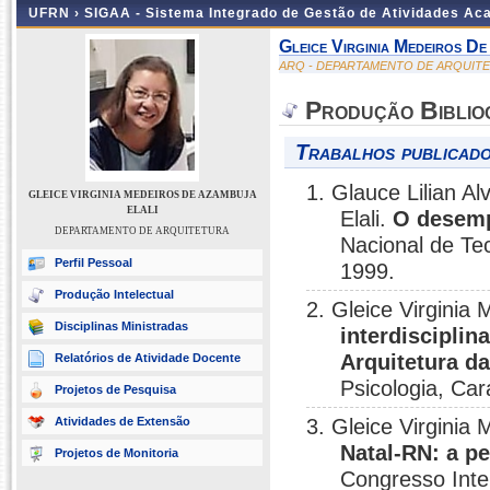
UFRN ›
SIGAA - Sistema Integrado de Gestão de Atividades A
Gleice Virginia Medeiros De
ARQ - DEPARTAMENTO DE ARQUIT
Produção Biblio
Trabalhos publicado
1. Glauce Lilian A
GLEICE VIRGINIA MEDEIROS DE AZAMBUJA
ELALI
Elali.
O desemp
DEPARTAMENTO DE ARQUITETURA
Nacional de Te
Perfil Pessoal
1999.
Produção Intelectual
2. Gleice Virginia
Disciplinas Ministradas
interdisciplin
Arquitetura d
Relatórios de Atividade Docente
Psicologia, Ca
Projetos de Pesquisa
Atividades de Extensão
3. Gleice Virginia
Natal-RN: a p
Projetos de Monitoria
Congresso Inte