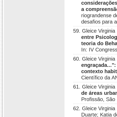
considerações
a compreensã
riograndense d
desafios para a
59. Gleice Virgini
entre Psicolo
teoria do Beha
In: IV Congres
60. Gleice Virgini
engraçada..."
contexto habi
Científico da A
61. Gleice Virgini
de áreas urba
Profissão, Sâo
62. Gleice Virgini
Duarte; Katia d