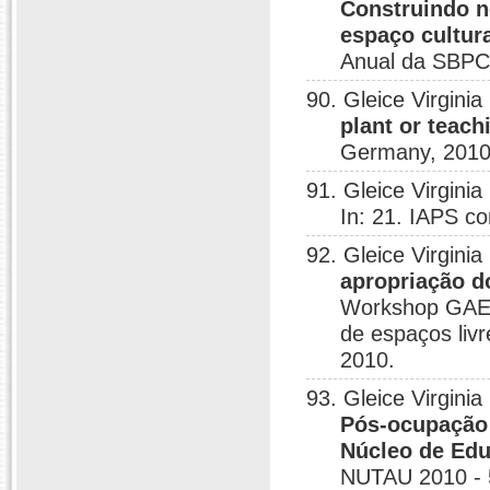
Construindo n
espaço cultur
Anual da SBPC,
90. Gleice Virgini
plant or teach
Germany, 2010
91. Gleice Virgini
In: 21. IAPS c
92. Gleice Virgini
apropriação do
Workshop GAE-
de espaços livr
2010.
93. Gleice Virgini
Pós-ocupação 
Núcleo de Edu
NUTAU 2010 - 5