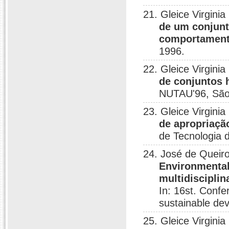
21. Gleice Virgini
de um conjunt
comportament
1996.
22. Gleice Virgini
de conjuntos 
NUTAU'96, São 
23. Gleice Virgini
de apropriaçã
de Tecnologia 
24. José de Queiro
Environmental
multidisciplin
In: 16st. Confer
sustainable de
25. Gleice Virgini