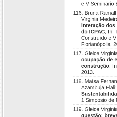
e V Seminário B
116. Bruna Ramalho
Virginia Medei
interação dos
do ICPAC
, In:
Construído e V 
Florianópolis, 
117. Gleice Virgin
ocupação de e
construção
, I
2013.
118. Maísa Fernand
Azambuja Elali
Sustentabilid
1 Simposio de
119. Gleice Virgin
questão: breve