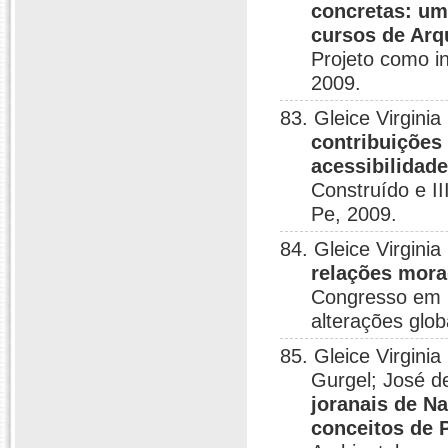
concretas: um
cursos de Arq
Projeto como in
2009.
83. Gleice Virgini
contribuições
acessibilidad
Construído e II
Pe, 2009.
84. Gleice Virgini
relações mora
Congresso em 
alterações glob
85. Gleice Virgini
Gurgel; José d
joranais de Na
conceitos de 