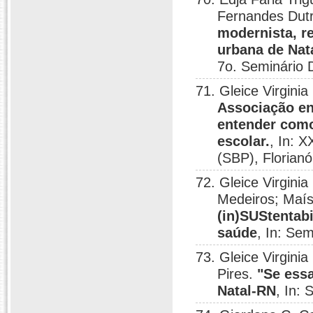
Fernandes Dut
modernista, r
urbana de Nata
7o. Seminário
71. Gleice Virgini
Associação en
entender com
escolar.
, In: 
(SBP), Florianó
72. Gleice Virgini
Medeiros; Maí
(in)SUStentab
saúde
, In: Se
73. Gleice Virginia
Pires.
"Se essa
Natal-RN
, In: