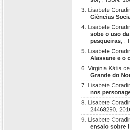
3. Lisabete Coradi
Ciências Soci
4. Lisabete Coradi
sobe o uso da
pesqueiras
, ,
5. Lisabete Coradin
Alassane e o 
6. Virginia Kátia 
Grande do Nor
7. Lisabete Coradi
nos personag
8. Lisabete Coradi
24468290, 201
9. Lisabete Coradi
ensaio sobre l