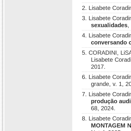
2. Lisabete Coradi
3. Lisabete Cora
sexualidades
,
4. Lisabete Coradi
conversando c
5. CORADINI, LiSA
Lisabete Corad
2017.
6. Lisabete Coradi
grande, v. 1, 2
7. Lisabete Corad
produção audi
68, 2024.
8. Lisabete Cora
MONTAGEM N