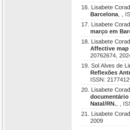
16. Lisabete Corad
Barcelona
, , 
17. Lisabete Corad
março em Barc
18. Lisabete Co
Affective map
20762674, 202
19. Sol Alves de L
Reflexões Ant
ISSN: 2177412
20. Lisabete Corad
documentário
Natal/RN.
, , I
21. Lisabete Corad
2009