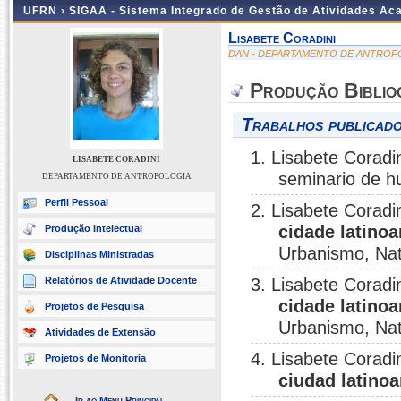
UFRN ›
SIGAA - Sistema Integrado de Gestão de Atividades A
Lisabete Coradini
DAN - DEPARTAMENTO DE ANTROP
Produção Biblio
Trabalhos publicado
1. Lisabete Coradi
LISABETE CORADINI
seminario de h
DEPARTAMENTO DE ANTROPOLOGIA
Perfil Pessoal
2. Lisabete Coradi
cidade latino
Produção Intelectual
Urbanismo, Nat
Disciplinas Ministradas
Relatórios de Atividade Docente
3. Lisabete Coradi
cidade latino
Projetos de Pesquisa
Urbanismo, Nat
Atividades de Extensão
4. Lisabete Coradi
Projetos de Monitoria
ciudad latino
Ir ao Menu Principal