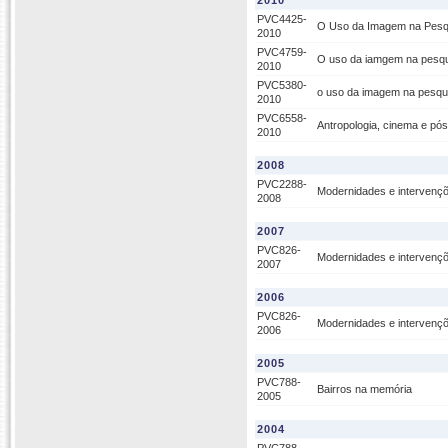
2010
PVC4425-
O Uso da Imagem na Pesqu
2010
PVC4759-
O uso da iamgem na pesqu
2010
PVC5380-
o uso da imagem na pesqui
2010
PVC6558-
Antropologia, cinema e pós
2010
2008
PVC2288-
Modernidades e intervençõ
2008
2007
PVC826-
Modernidades e intervençõ
2007
2006
PVC826-
Modernidades e intervençõ
2006
2005
PVC788-
Bairros na memória
2005
2004