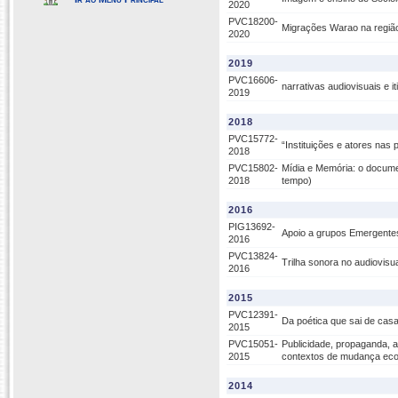
2020
PVC18200-
Migrações Warao na região
2020
2019
PVC16606-
narrativas audiovisuais e i
2019
2018
PVC15772-
“Instituições e atores nas 
2018
PVC15802-
Mídia e Memória: o docume
2018
tempo)
2016
PIG13692-
Apoio a grupos Emergente
2016
PVC13824-
Trilha sonora no audiovis
2016
2015
PVC12391-
Da poética que sai de casa
2015
PVC15051-
Publicidade, propaganda, a
2015
contextos de mudança econ
2014