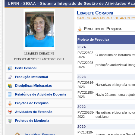
UFRN ›
SIGAA - Sistema Integrado de Gestão de Atividades A
Lisabete Coradini
DAN - DEPARTAMENTO DE ANTROP
Projetos de Pesquisa
Projeto de Pesquisa
2024
PVC22602-
LISABETE CORADINI
O consumo de literatura ta
2024
DEPARTAMENTO DE ANTROPOLOGIA
PVC22928-
produção audiovisual: ima
2024
Perfil Pessoal
Produção Intelectual
2023
PVC20816-
Narrativas e biografia no c
Disciplinas Ministradas
2023
PVC21150-
Relatórios de Atividade Docente
Navis 22 anos: uma trajetór
2023
Projetos de Pesquisa
2022
Atividades de Extensão
PVC20265-
Narrativas e biografia no 
2022
cotidiano
Projetos de Monitoria
2020
PIC18129-
Imagem e ensino de Sociol
Ir ao Menu Principal