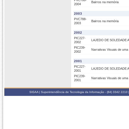
PVC788-
Bairros na memória
2004
2003
PVC788-
Bairros na memória
2003
2002
PIC227-
LAJEDO DE SOLEDADE A
2002
PIC239-
Narrativas Visuais de um
2002
2001
PIC227-
LAJEDO DE SOLEDADE A
2001
PIC239-
Narrativas Visuais de um
2001
SIGAA | Superintendência de Tecnologia da Informação - (84) 3342 2210 