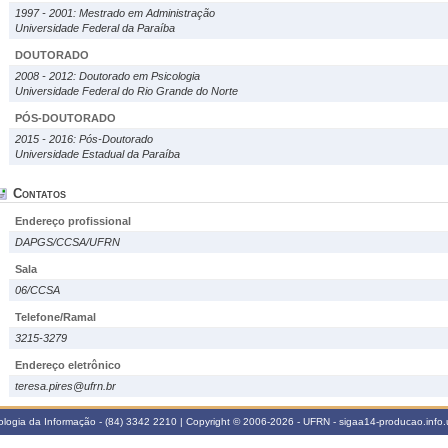
1997 - 2001: Mestrado em Administração
Universidade Federal da Paraíba
DOUTORADO
2008 - 2012: Doutorado em Psicologia
Universidade Federal do Rio Grande do Norte
PÓS-DOUTORADO
2015 - 2016: Pós-Doutorado
Universidade Estadual da Paraíba
Contatos
Endereço profissional
DAPGS/CCSA/UFRN
Sala
06/CCSA
Telefone/Ramal
3215-3279
Endereço eletrônico
teresa.pires@ufrn.br
logia da Informação - (84) 3342 2210 | Copyright © 2006-2026 - UFRN - sigaa14-producao.info.