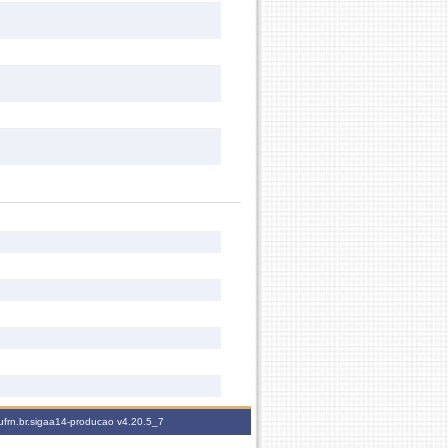
ufrn.br.sigaa14-producao
v4.20.5_7