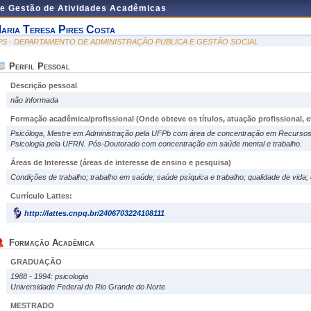
de Gestão de Atividades Acadêmicas
aria Teresa Pires Costa
PS - DEPARTAMENTO DE ADMINISTRAÇÃO PUBLICA E GESTÃO SOCIAL
Perfil Pessoal
Descrição pessoal
não informada
Formação acadêmica/profissional (Onde obteve os títulos, atuação profissional, et
Psicóloga, Mestre em Administração pela UFPb com área de concentração em Recurs
Psicologia pela UFRN. Pós-Doutorado com concentração em saúde mental e trabalho.
Áreas de Interesse
(áreas de interesse de ensino e pesquisa)
Condições de trabalho; trabalho em saúde; saúde psíquica e trabalho; qualidade de vida
Currículo Lattes:
http://lattes.cnpq.br/2406703224108111
Formação Acadêmica
GRADUAÇÃO
1988 - 1994: psicologia
Universidade Federal do Rio Grande do Norte
MESTRADO