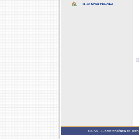
Ir ao Menu Principal
SIGAA | Superintendência de Tecno