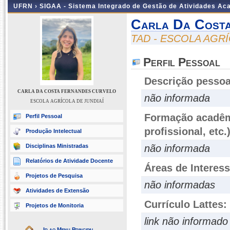
UFRN ›
SIGAA - Sistema Integrado de Gestão de Atividades A
Carla Da Costa
TAD - ESCOLA AGRÍ
Perfil Pessoal
Descrição pessoa
CARLA DA COSTA FERNANDES CURVELO
não informada
ESCOLA AGRÍCOLA DE JUNDIAÍ
Formação acadêmi
Perfil Pessoal
profissional, etc.
Produção Intelectual
Disciplinas Ministradas
não informada
Relatórios de Atividade Docente
Áreas de Interes
Projetos de Pesquisa
não informadas
Atividades de Extensão
Currículo Lattes:
Projetos de Monitoria
link não informado
Ir ao Menu Principal