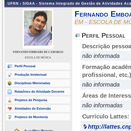
UFRN ›
SIGAA - Sistema Integrado de Gestão de Atividades A
Fernando Embo
EM - ESCOLA DE M
Perfil Pessoal
Descrição pessoa
FERNANDO EMBOABA DE CAMARGO
não informada
ESCOLA DE MÚSICA
Formação acadêmi
Perfil Pessoal
profissional, etc.
Produção Intelectual
Disciplinas Ministradas
não informada
Relatórios de Atividade Docente
Áreas de Interes
Projetos de Pesquisa
não informadas
Atividades de Extensão
Currículo Lattes:
Projetos de Monitoria
http://lattes.c
Ir ao Menu Principal