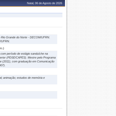
Natal, 06 de Agosto de 2026
 do Rio Grande do Norte - DECOM/UFRN.
M/UFRN.
c.)
, com período de estágio sanduíche na
Exterior (PDSE/CAPES). Mestre pelo Programa
rte (2011), com graduação em Comunicação
007).
sual; animação; estudos de memória e