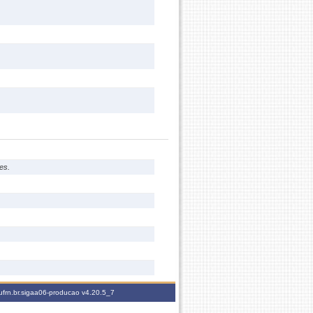
es.
ufrn.br.sigaa06-producao
v4.20.5_7