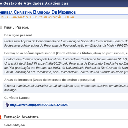
de Gestão de Atividades Acadêmicas
heresa Christina Barbosa De Medeiros
OM - DEPARTAMENTO DE COMUNICAÇÃO SOCIAL
Perfil Pessoal
Descrição pessoal
Professora Adjunta do Departamento de Comunicação Social da Universidade Federal
Professora colaboradora do Programa de Pós-graduação em Estudos da Mídia - PPGE
Formação acadêmica/profissional (Onde obteve os títulos, atuação profissional, et
Doutora em Comunicação pela Pontifícia Universidade Católica do Rio de Janeiro (2017)
Università degli Studi Firenze (Itália/2015) pelo Programa de Doutorado Sanduíche no 
de Pós-graduação em Estudos da Mídia, da Universidade Federal do Rio Grande do No
Social - habilitação em Jornalismo, pela Universidade Federal do Rio Grande do Norte (2
Áreas de Interesse
(áreas de interesse de ensino e pesquisa)
Cinema e audiovisual; narrativa visual; direção de arte; processos criativos em audiovi
nostalgia.
Currículo Lattes:
http://lattes.cnpq.br/3827255304233580
Formação Acadêmica
GRADUAÇÃO