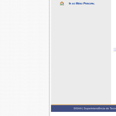
Ir ao Menu Principal
SIGAA | Superintendência de Tecno