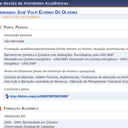
de Gestão de Atividades Acadêmicas
ernando José Volpi Eusébio De Oliveira
Q - INSTITUTO DE QUÍMICA
Perfil Pessoal
Descrição pessoal
não informada
Formação acadêmica/profissional (Onde obteve os títulos, atuação profissional, et
Bacharel em Química e Química com Atribuições Tecnológicas pela UNICAMP.
Mestrado em Química Inorgânica - UNICAMP, Doutorado em Química Inorgânica - UNI
Inorgânica - UNICAMP
Áreas de Interesse
(áreas de interesse de ensino e pesquisa)
Química de Materiais, Sólidos Porosos, Argilominerais, Fenômenos de adsorção na interf
Adsorção e liberação controlada de fármacos, Utilização de Planejamento Fatorial de Ex
Currículo Lattes:
http://lattes.cnpq.br/5600786330033497
Formação Acadêmica
GRADUAÇÃO
2000 - 2004: Bacharelado em Química
Universidade Estadual de Campinas