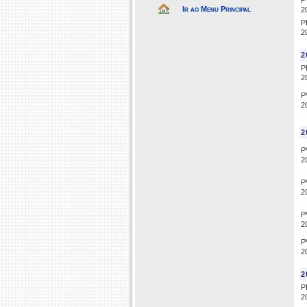
P
Ir ao Menu Principal
2
P
2
2
P
2
P
2
2
P
2
P
2
P
2
P
2
2
P
2