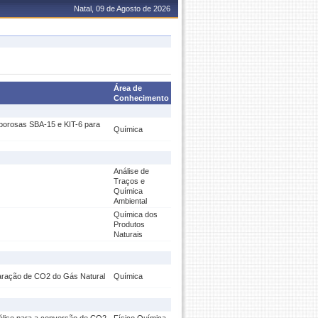
Natal, 09 de Agosto de 2026
Área de
Conhecimento
oporosas SBA-15 e KIT-6 para
Química
Análise de
Traços e
Química
Ambiental
Química dos
Produtos
Naturais
paração de CO2 do Gás Natural
Química