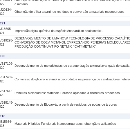
VB20021-
Obtenção e otimização de sólidos porosos nanoestrurados para utilização em ca
022
a metanol
IJ20134-
Obtenção de sílica a partir de resíduos e conversão a materiais mesoporosos
022
021
IJ18605-
Impressão digital química da espécie Anacardium occidentale L.
021
DESENVOLVIMENTO DE UMA NOVA TECNOLOGIA DE PROCESSO CATALÍTIC
VB19293-
CONVERSÃO DE CO2 A METANOL EMPREGANDO PENEIRAS MOLECULARE
021
PRODUÇÃO CONTÍNUA TIPO NETMIX. “CAT4METMIX”
020
VB17109-
Desenvolvimento de metodologias de caracterização textural avançada de catali
020
VB17462-
Conversão do glicerol e etanol a bioprodutos na presença de catalisadores heter
020
VB17612-
Peneiras Moleculares: Materiais Porosos aplicados a diferentes processos
020
VB18145-
Desenvolvimento de Biocarvão a partir de resíduos de podas de árvores
020
018
IB15364-
Materiais Híbridos Funcionais Nanoestruturados: obtenção e aplicações
018