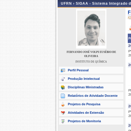
UFRN ›
SIGAA - Sistema Integrado 
F
I
P
2
P
FERNANDO JOSÉ VOLPI EUSÉBIO DE
2
OLIVEIRA
INSTITUTO DE QUÍMICA
2
Perfil Pessoal
Produção Intelectual
Disciplinas Ministradas
P
2
Relatórios de Atividade Docente
Projetos de Pesquisa
2
P
Atividades de Extensão
2
Projetos de Monitoria
2