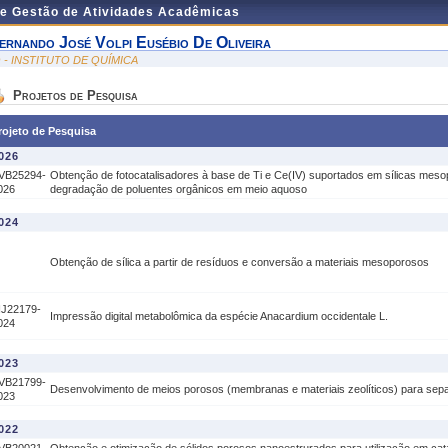
de Gestão de Atividades Acadêmicas
ernando José Volpi Eusébio De Oliveira
Q - INSTITUTO DE QUÍMICA
Projetos de Pesquisa
rojeto de Pesquisa
026
VB25294-
Obtenção de fotocatalisadores à base de Ti e Ce(IV) suportados em sílicas mes
026
degradação de poluentes orgânicos em meio aquoso
024
Obtenção de sílica a partir de resíduos e conversão a materiais mesoporosos
IJ22179-
Impressão digital metabolômica da espécie Anacardium occidentale L.
024
023
VB21799-
Desenvolvimento de meios porosos (membranas e materiais zeolíticos) para se
023
022