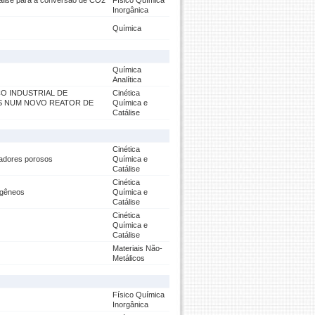
tálise para a conversão de CO2
Físico Química
Inorgânica
Química
Química
Analítica
O INDUSTRIAL DE
Cinética
S NUM NOVO REATOR DE
Química e
Catálise
Cinética
sadores porosos
Química e
Catálise
Cinética
ogêneos
Química e
Catálise
Cinética
Química e
Catálise
Materiais Não-
Metálicos
Físico Química
Inorgânica