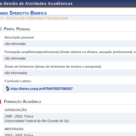
de Gestão de Atividades Acadêmicas
abio Sperotto Bemfica
CT - ESCOLA DE CIÊNCIAS E TECNOLOGIA
Perfil Pessoal
Descrição pessoal
não informada
Formação acadêmica/profissional (Onde obteve os títulos, atuação profissional, et
não informada
Áreas de Interesse
(áreas de interesse de ensino e pesquisa)
não informadas
Currículo Lattes:
http://lattes.cnpq.br/8754475527590257
Formação Acadêmica
GRADUAÇÃO
1999 - 2002: Física
Universidade Federal do Rio Grande do Sul
MESTRADO
2003 - 2005: Física