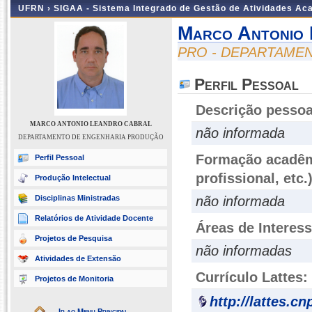
UFRN ›
SIGAA - Sistema Integrado de Gestão de Atividades A
Marco Antonio 
PRO - DEPARTAME
Perfil Pessoal
Descrição pessoa
MARCO ANTONIO LEANDRO CABRAL
não informada
DEPARTAMENTO DE ENGENHARIA PRODUÇÃO
Formação acadêmi
Perfil Pessoal
profissional, etc.
Produção Intelectual
Disciplinas Ministradas
não informada
Relatórios de Atividade Docente
Áreas de Interes
Projetos de Pesquisa
não informadas
Atividades de Extensão
Currículo Lattes:
Projetos de Monitoria
http://lattes.c
Ir ao Menu Principal