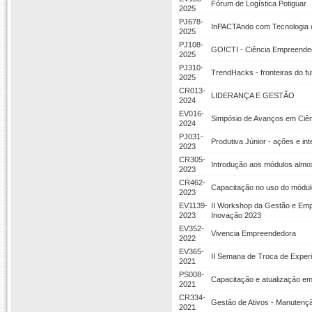
Fórum de Logística Potiguar
2025
PJ678-
InPACTAndo com Tecnologia 
2025
PJ108-
GO!CTI - Ciência Empreende
2025
PJ310-
TrendHacks - fronteiras do fu
2025
CR013-
LIDERANÇA E GESTÃO
2024
EV016-
Simpósio de Avanços em Ciên
2024
PJ031-
Produtiva Júnior - ações e in
2023
CR305-
Introdução aos módulos almox
2023
CR462-
Capacitação no uso do módulo
2023
EV1139-
II Workshop da Gestão e Emp
2023
Inovação 2023
EV352-
Vivencia Empreendedora
2022
EV365-
II Semana de Troca de Exper
2021
PS008-
Capacitação e atualização e
2021
CR334-
Gestão de Ativos - Manutenç
2021