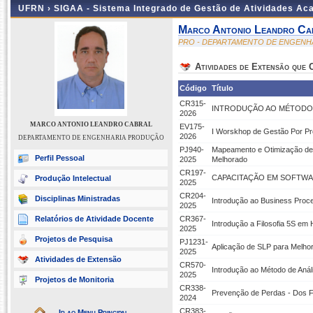
UFRN ›
SIGAA - Sistema Integrado de Gestão de Atividades A
Marco Antonio Leandro Ca
PRO - DEPARTAMENTO DE ENGEN
Atividades de Extensão que
Código
Título
CR315-
INTRODUÇÃO AO MÉTODO D
2026
MARCO ANTONIO LEANDRO CABRAL
EV175-
I Worskhop de Gestão Por P
2026
DEPARTAMENTO DE ENGENHARIA PRODUÇÃO
PJ940-
Mapeamento e Otimização de 
Perfil Pessoal
2025
Melhorado
CR197-
CAPACITAÇÃO EM SOFTWAR
Produção Intelectual
2025
CR204-
Disciplinas Ministradas
Introdução ao Business Pro
2025
Relatórios de Atividade Docente
CR367-
Introdução a Filosofia 5S em 
2025
Projetos de Pesquisa
PJ1231-
Aplicação de SLP para Melhor
2025
Atividades de Extensão
CR570-
Introdução ao Método de Anál
2025
Projetos de Monitoria
CR338-
Prevenção de Perdas - Dos 
2024
CR383-
Ir ao Menu Principal