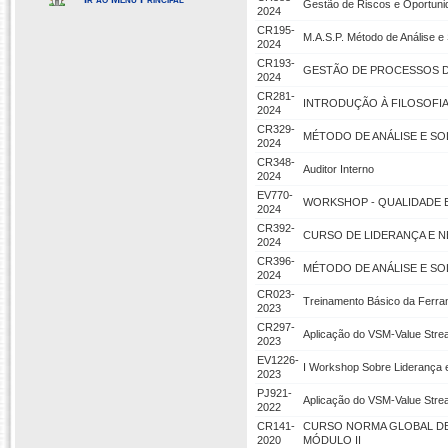
Gestão de Riscos e Oportun
2024
CR195-
M.A.S.P. Método de Análise e
2024
CR193-
GESTÃO DE PROCESSOS 
2024
CR281-
INTRODUÇÃO À FILOSOFIA
2024
CR329-
MÉTODO DE ANÁLISE E SOL
2024
CR348-
Auditor Interno
2024
EV770-
WORKSHOP - QUALIDADE 
2024
CR392-
CURSO DE LIDERANÇA E 
2024
CR396-
MÉTODO DE ANÁLISE E SO
2024
CR023-
Treinamento Básico da Ferra
2023
CR297-
Aplicação do VSM-Value Stre
2023
EV1226-
I Workshop Sobre Liderança e
2023
PJ921-
Aplicação do VSM-Value Stre
2022
CR141-
CURSO NORMA GLOBAL DE 
2020
MÓDULO II