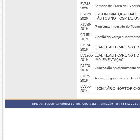
EV313-
Semana de Troca de Experiên
2020
CR629-
ERGONOMIA, QUALIDADE 
2020
HÁBITOS NO HOSPITAL UN
PJ359-
Programa Integrado de Tecno
2019
CR151-
Gestão do varejo supermerca
2019
PJ974-
LEAN HEALTHCARE NO HO
2019
EV1260-
LEAN HEALTHCARE NO HO
2019
IMPLEMENTAÇÃO
PJ270-
Otimização no atendimento do
2018
PJ625-
Analise Ergonômica do Trabal
2018
EV786-
I SEMINÁRIO NORTE-RIO
2014
SIGAA | Superintendência de Tecnologia da Informação - (84) 3342 2210 