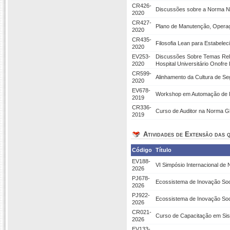
CR426-
Discussões sobre a Norma 
2020
CR427-
Plano de Manutenção, Operaç
2020
CR435-
Filosofia Lean para Estabelec
2020
EV253-
Discussões Sobre Temas Rel
2020
Hospital Universitário Onofre
CR599-
Alinhamento da Cultura de S
2020
EV678-
Workshop em Automação de Pr
2019
CR336-
Curso de Auditor na Norma Gl
2019
Atividades de Extensão das q
Código
Título
EV188-
VI Simpósio Internacional de
2026
PJ678-
Ecossistema de Inovação Soci
2026
PJ922-
Ecossistema de Inovação Socia
2026
CR021-
Curso de Capacitação em Sis
2026
EV133-