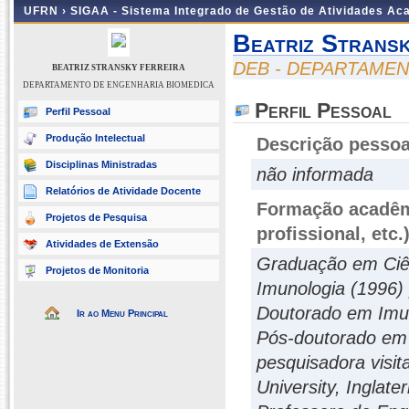
UFRN ›
SIGAA - Sistema Integrado de Gestão de Atividades A
Beatriz Stransk
DEB - DEPARTAME
BEATRIZ STRANSKY FERREIRA
DEPARTAMENTO DE ENGENHARIA BIOMEDICA
Perfil Pessoal
Perfil Pessoal
Produção Intelectual
Descrição pessoa
Disciplinas Ministradas
não informada
Relatórios de Atividade Docente
Formação acadêmi
Projetos de Pesquisa
profissional, etc.
Atividades de Extensão
Graduação em Ciên
Projetos de Monitoria
Imunologia (1996)
Doutorado em Imun
Ir ao Menu Principal
Pós-doutorado em
pesquisadora visit
University, Inglate