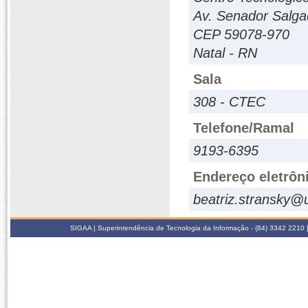
Av. Senador Salga
CEP 59078-970
Natal - RN
Sala
308 - CTEC
Telefone/Ramal
9193-6395
Endereço eletrôn
beatriz.stransky@u
SIGAA | Superintendência de Tecnologia da Informação - (84) 3342 2210 