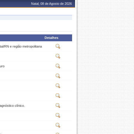
Natal, 08 de Agosto de 2026
Detalhes
al/RN e região metropolitana
uro
agnóstico clínico.