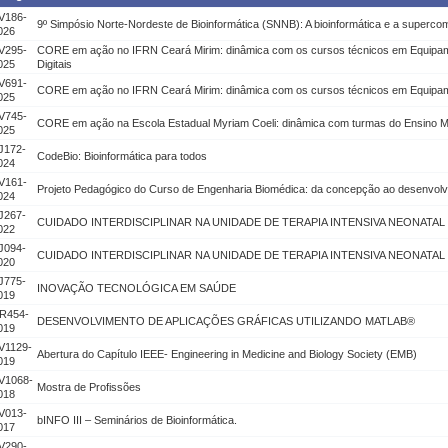
V186-
9º Simpósio Norte-Nordeste de Bioinformática (SNNB): A bioinformática e a superco
026
V295-
CORE em ação no IFRN Ceará Mirim: dinâmica com os cursos técnicos em Equipa
025
Digitais
V691-
CORE em ação no IFRN Ceará Mirim: dinâmica com os cursos técnicos em Equipa
025
V745-
CORE em ação na Escola Estadual Myriam Coeli: dinâmica com turmas do Ensino M
025
J172-
CodeBio: Bioinformática para todos
024
V161-
Projeto Pedagógico do Curso de Engenharia Biomédica: da concepção ao desenvol
024
J267-
CUIDADO INTERDISCIPLINAR NA UNIDADE DE TERAPIA INTENSIVA NEONATAL
022
J094-
CUIDADO INTERDISCIPLINAR NA UNIDADE DE TERAPIA INTENSIVA NEONATAL (
020
J775-
INOVAÇÃO TECNOLÓGICA EM SAÚDE
019
R454-
DESENVOLVIMENTO DE APLICAÇÕES GRÁFICAS UTILIZANDO MATLAB®
019
V1129-
Abertura do Capítulo IEEE- Engineering in Medicine and Biology Society (EMB)
019
V1068-
Mostra de Profissões
018
V013-
bINFO III – Seminários de Bioinformática.
017
V290-