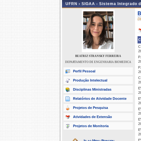
UFRN ›
SIGAA - Sistema Integrado 
B
D
C
C
2
BEATRIZ STRANSKY FERREIRA
P
2
DEPARTAMENTO DE ENGENHARIA BIOMEDICA
P
Perfil Pessoal
2
C
Produção Intelectual
2
E
Disciplinas Ministradas
2
Relatórios de Atividade Docente
E
2
Projetos de Pesquisa
E
2
Atividades de Extensão
E
2
Projetos de Monitoria
E
2
E
Ir ao Menu Principal