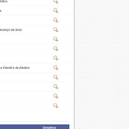
édica
e
 avanço da área
Infantil e de Adultos
Detalhes