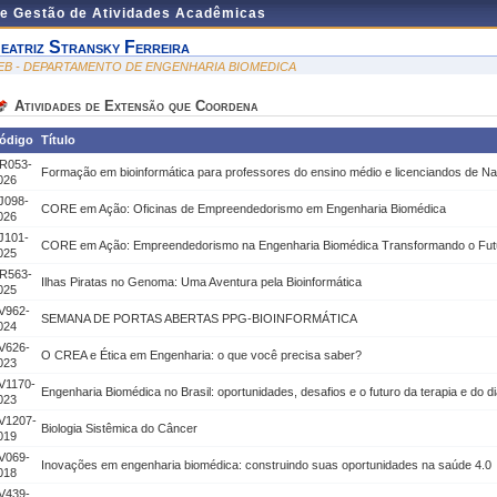
de Gestão de Atividades Acadêmicas
eatriz Stransky Ferreira
EB - DEPARTAMENTO DE ENGENHARIA BIOMEDICA
Atividades de Extensão que Coordena
ódigo
Título
R053-
Formação em bioinformática para professores do ensino médio e licenciandos de Nat
026
J098-
CORE em Ação: Oficinas de Empreendedorismo em Engenharia Biomédica
026
J101-
CORE em Ação: Empreendedorismo na Engenharia Biomédica Transformando o Fut
025
R563-
Ilhas Piratas no Genoma: Uma Aventura pela Bioinformática
025
V962-
SEMANA DE PORTAS ABERTAS PPG-BIOINFORMÁTICA
024
V626-
O CREA e Ética em Engenharia: o que você precisa saber?
023
V1170-
Engenharia Biomédica no Brasil: oportunidades, desafios e o futuro da terapia e do di
023
V1207-
Biologia Sistêmica do Câncer
019
V069-
Inovações em engenharia biomédica: construindo suas oportunidades na saúde 4.0
018
V439-