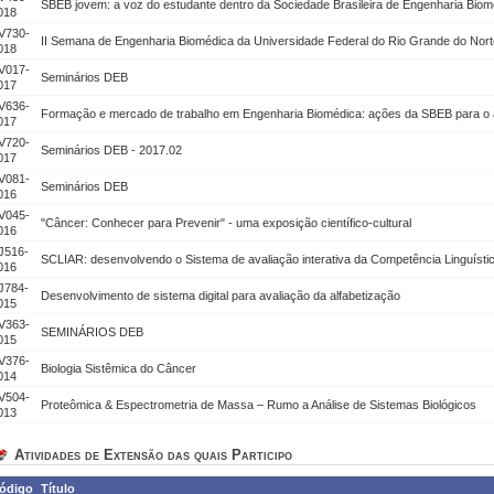
SBEB jovem: a voz do estudante dentro da Sociedade Brasileira de Engenharia Biom
018
V730-
II Semana de Engenharia Biomédica da Universidade Federal do Rio Grande do Nort
018
V017-
Seminários DEB
017
V636-
Formação e mercado de trabalho em Engenharia Biomédica: ações da SBEB para o
017
V720-
Seminários DEB - 2017.02
017
V081-
Seminários DEB
016
V045-
"Câncer: Conhecer para Prevenir" - uma exposição científico-cultural
016
J516-
SCLIAR: desenvolvendo o Sistema de avaliação interativa da Competência Linguística 
016
J784-
Desenvolvimento de sistema digital para avaliação da alfabetização
015
V363-
SEMINÁRIOS DEB
015
V376-
Biologia Sistêmica do Câncer
014
V504-
Proteômica & Espectrometria de Massa – Rumo a Análise de Sistemas Biológicos
013
Atividades de Extensão das quais Participo
ódigo
Título