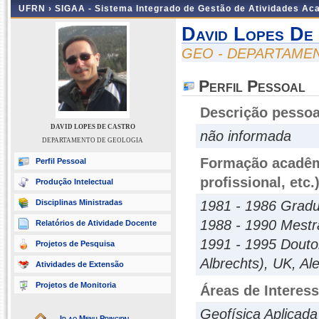
UFRN ›
SIGAA - Sistema Integrado de Gestão de Atividades A
David Lopes De
GEO - DEPARTAME
Perfil Pessoal
Descrição pessoa
DAVID LOPES DE CASTRO
não informada
DEPARTAMENTO DE GEOLOGIA
Formação acadêmi
Perfil Pessoal
profissional, etc.
Produção Intelectual
Disciplinas Ministradas
1981 - 1986 Grad
1988 - 1990 Mestr
Relatórios de Atividade Docente
1991 - 1995 Doutor
Projetos de Pesquisa
Albrechts), UK, A
Atividades de Extensão
Projetos de Monitoria
Áreas de Interes
Geofísica Aplicada
Ir ao Menu Principal