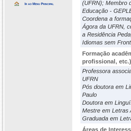
(UFRN); Membro d
Ir ao Menu Principal
Educação - GEPLE-
Coordena a formaç
Ágora da UFRN, c
a Residência Ped
Idiomas sem Fron
Formação acadêmi
profissional, etc.
Professora associa
UFRN
Pós doutora em Lin
Paulo
Doutora em Linguí
Mestre em Letras 
Graduada em Letr
Áreas de Interes