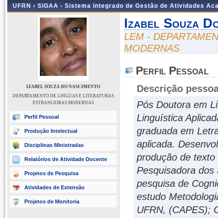
UFRN ›
SIGAA - Sistema Integrado de Gestão de Atividades A
Izabel Souza D
LEM - DEPARTAMEN
MODERNAS
Perfil Pessoal
Descrição pessoa
IZABEL SOUZA DO NASCIMENTO
DEPARTAMENTO DE LINGUAS E LITERATURAS
Pós Doutora em Li
ESTRANGEIRAS MODERNAS
Linguística Aplica
Perfil Pessoal
graduada em Letra
Produção Intelectual
aplicada. Desenvol
Disciplinas Ministradas
produção de texto
Relatórios de Atividade Docente
Pesquisadora dos 
Projetos de Pesquisa
pesquisa de Cogni
Atividades de Extensão
estudo Metodologi
Projetos de Monitoria
UFRN, (CAPES); G