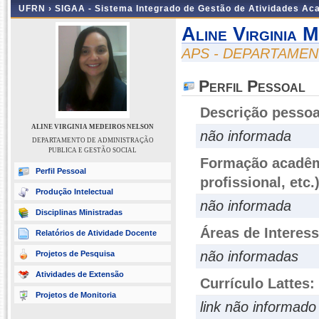
UFRN ›
SIGAA - Sistema Integrado de Gestão de Atividades A
Aline Virginia 
APS - DEPARTAMEN
Perfil Pessoal
Descrição pessoa
ALINE VIRGINIA MEDEIROS NELSON
não informada
DEPARTAMENTO DE ADMINISTRAÇÃO
PUBLICA E GESTÃO SOCIAL
Formação acadêmi
Perfil Pessoal
profissional, etc.
Produção Intelectual
não informada
Disciplinas Ministradas
Áreas de Interes
Relatórios de Atividade Docente
não informadas
Projetos de Pesquisa
Atividades de Extensão
Currículo Lattes:
Projetos de Monitoria
link não informado