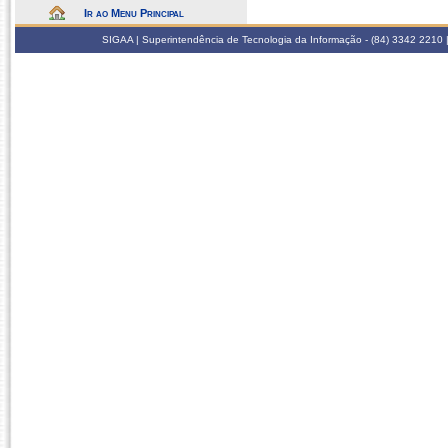
Ir ao Menu Principal
SIGAA | Superintendência de Tecnologia da Informação - (84) 3342 2210 