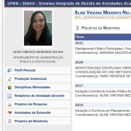
UFRN ›
SIGAA - Sistema Integrado de Gestão de Atividades A
Aline Virginia Medeiros Nel
APS - DEPARTAMENTO DE ADMINIS
Projetos de Monitoria
Título
2021
Planejamento Público Participativo: P
ALINE VIRGINIA MEDEIROS NELSON
Coordenador(a): MARIANA MAZZIN
DEPARTAMENTO DE ADMINISTRAÇÃO
PUBLICA E GESTÃO SOCIAL
2020
MONITORIA DAS DISCIPLINAS OBRI
Perfil Pessoal
CONSOLIDAÇÃO DO USO METODOL
Coordenador(a): FABIO RESENDE D
Produção Intelectual
2017
Disciplinas Ministradas
Iniciação à Docência Gestão Pública E
Coordenador(a): ALINE VIRGINIA 
Relatórios de Atividade Docente
Projetos de Pesquisa
2016
Iniciação à Docência em Planejamento
Atividades de Extensão
Coordenador(a): ALINE VIRGINIA 
Projetos de Monitoria