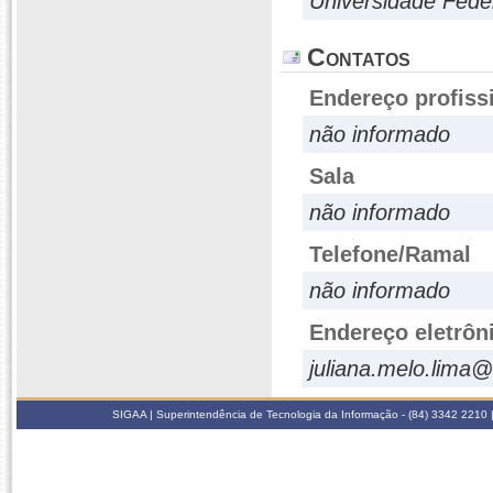
Universidade Fed
Contatos
Endereço profiss
não informado
Sala
não informado
Telefone/Ramal
não informado
Endereço eletrôn
juliana.melo.lima@
SIGAA | Superintendência de Tecnologia da Informação - (84) 3342 2210 