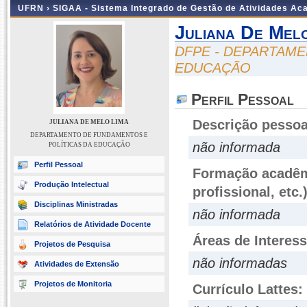
UFRN ›
SIGAA - Sistema Integrado de Gestão de Atividades A
Juliana De Mel
DFPE - DEPARTAME
EDUCAÇÃO
Perfil Pessoal
Descrição pessoa
JULIANA DE MELO LIMA
DEPARTAMENTO DE FUNDAMENTOS E
não informada
POLÍTICAS DA EDUCAÇÃO
Perfil Pessoal
Formação acadêmi
Produção Intelectual
profissional, etc.
Disciplinas Ministradas
não informada
Relatórios de Atividade Docente
Áreas de Interes
Projetos de Pesquisa
não informadas
Atividades de Extensão
Projetos de Monitoria
Currículo Lattes: