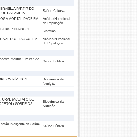
RASIL, A PARTIR DO
Saúde Coletiva
DE DA FAMÍLIA
OS A MORTALIDADE EM
Análise Nutricional
de População
urantes Populares no
Dietética
CIONAL DOS IDOSOS EM
Análise Nutricional
de População
betes mellitus: um estudo
Saúde Pública
RE OS NÍVEIS DE
Bioquímica da
Nutrição
ATURAL (ACETATO DE
Bioquímica da
COFEROL) SOBRE OS
Nutrição
stão Inteligente da Saúde
Saúde Pública