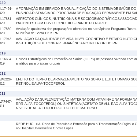
020
IL17491-
A FORMAÇÃO EM SERVIÇO E A QUALIFICAÇÃO DO SISTEMA DE SAÚDE DO B
020
ENSINO A DISTÂNCIA DO PROGRAMA DE EDUCAÇÃO PERMANENTE EM SAÚ
IL17681-
ASPECTOS CLÍNICOS, NUTRICIONAIS E SOCIODEMOGRÁFICOS ASSOCIAD
020
PACIENTES COM COVID-19 NO RIO GRANDE DO NORTE
IL17860-
Avaliação qualitativa das preparações ofertadas no cardápio do Programa Resta
020
Município de Santa Cruz-RN
IL17943-
AVALIAÇÃO DA QUALIDADE DE VIDA, NÍVEL COGNITIVO E ESTADO NUTRI
020
INSTITUIÇÕES DE LONGA PERMANÊNCIA NO INTERIOR DO RN
019
IL16664-
Grupos Estratégicos de Promoção da Saúde (GEPS) de pessoas vivendo com dia
019
analítico para práticas grupais
012
VA8226-
EFEITO DO TEMPO DE ARMAZENAMENTO NO SORO E LEITE HUMANO SOB
012
RETINOL E ALFA-TOCOFEROL
011
AVALIAÇÃO DA SUPLEMENTAÇÃO MATERNA COM VITAMINA E NA FORMA N
VA7447-
RRR-ALFA-TOCOFEROL) OU SINTÉTICA (ACETATO DE ALL-RAC-ALFA-TO
011
NÍVEIS DE ALFA-TOCOFEROL DO LEITE MATERNO.
REDE HUOL+IA: Rede de Pesquisa e Extensão para a Transformação Digital e Ge
no Hospital Universitário Onofre Lopes