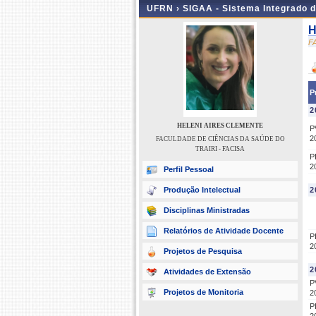
UFRN ›
SIGAA - Sistema Integrado 
H
F
P
2
HELENI AIRES CLEMENTE
P
2
FACULDADE DE CIÊNCIAS DA SAÚDE DO
TRAIRI - FACISA
P
2
Perfil Pessoal
Produção Intelectual
2
Disciplinas Ministradas
Relatórios de Atividade Docente
P
2
Projetos de Pesquisa
2
Atividades de Extensão
P
Projetos de Monitoria
2
P