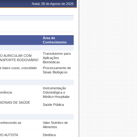
Natal, 08 de Agosto de 2026
Área de
Conhecimento
Transdutores para
PO AURICULAR COM
Aplicações
ANSPORTE RODOVIÁRIO
Biomédicas
e baixo custo, concebido
Processamento de
Sinais Biológicos
Instrumentação
demência
Odontológica e
Médico-Hospitalar
SIONAIS DE SAÚDE
Saúde Pública
 conhecendo as
Valor Nutritivo de
Alimentos
O AUTISTA
Dietética