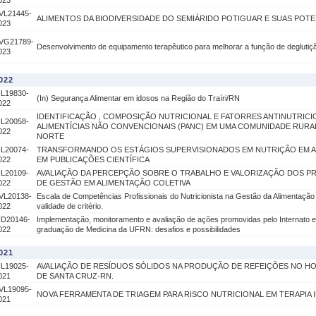
023
VL21445-
ALIMENTOS DA BIODIVERSIDADE DO SEMIÁRIDO POTIGUAR E SUAS POTE
023
VG21789-
Desenvolvimento de equipamento terapêutico para melhorar a função de deglutiç
023
022
IL19830-
(In) Segurança Alimentar em idosos na Região do Traíri/RN
022
IDENTIFICAÇÃO , COMPOSIÇÃO NUTRICIONAL E FATORRES ANTINUTRICI
IL20058-
ALIMENTÍCIAS NÃO CONVENCIONAIS (PANC) EM UMA COMUNIDADE RURA
022
NORTE
IL20074-
TRANSFORMANDO OS ESTÁGIOS SUPERVISIONADOS EM NUTRIÇÃO EM A
022
EM PUBLICAÇÕES CIENTÍFICA
IL20109-
AVALIAÇÃO DA PERCEPÇÃO SOBRE O TRABALHO E VALORIZAÇÃO DOS PR
022
DE GESTÃO EM ALIMENTAÇÃO COLETIVA
VL20138-
Escala de Competências Profissionais do Nutricionista na Gestão da Alimentação 
022
validade de critério.
ID20146-
Implementação, monitoramento e avaliação de ações promovidas pelo Internato 
022
graduação de Medicina da UFRN: desafios e possibilidades
021
IL19025-
AVALIAÇÃO DE RESÍDUOS SÓLIDOS NA PRODUÇÃO DE REFEIÇÕES NO HO
021
DE SANTA CRUZ-RN.
VL19095-
NOVA FERRAMENTA DE TRIAGEM PARA RISCO NUTRICIONAL EM TERAPIA 
021