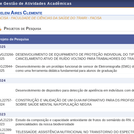
de Gestão de Atividades Acadêmicas
eleni Aires Clemente
ACISA - FACULDADE DE CIÊNCIAS DA SAÚDE DO TRAIRI - FACISA
Projetos de Pesquisa
rojeto de Pesquisa
025
VG23266-
DESENVOLVIMENTO DE EQUIPAMENTO DE PROTEÇÃO INDIVIDUAL DO TI
025
CANCELAMENTO ATIVO DE RUÍDO VOLTADO PARA TRABALHORES DO TR
IG23944-
Desenvolvimento de um protótipo funcional de sensor de Eletromiografia (EMG) d
025
como uma ferramenta didática fundamental para alunos de graduação
024
Desenvolvimento de dispositivo para detecção de apetência em indivíduos com 
IL22757-
CONSTRUÇÃO E VALIDAÇÃO DE UM GUIA INFORMATIVO PARA OS PROFIS
024
SOBRE SAÚDE MENTAL NA POPULAÇÃO NEGRA
023
VL21219-
Estudo da composição e capacidade antioxidante de frutos do semiárido do RN:
023
potencialidades da nossa biodiversidade
IL21399-
TELESSAÚDE: ASSISTÊNCIA NUTRICIONAL NO TRANSTORNO DO ESPECTR