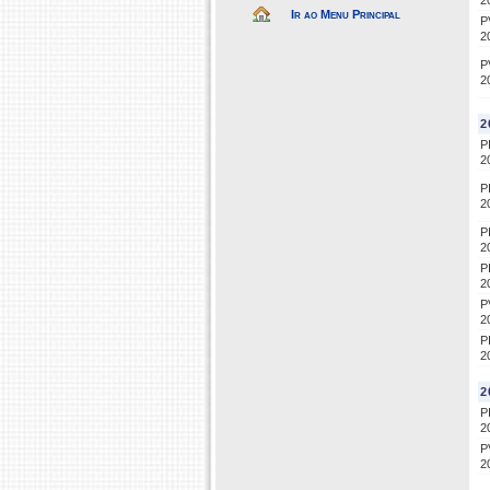
2
Ir ao Menu Principal
P
2
P
2
2
P
2
P
2
P
2
P
2
P
2
P
2
2
P
2
P
2