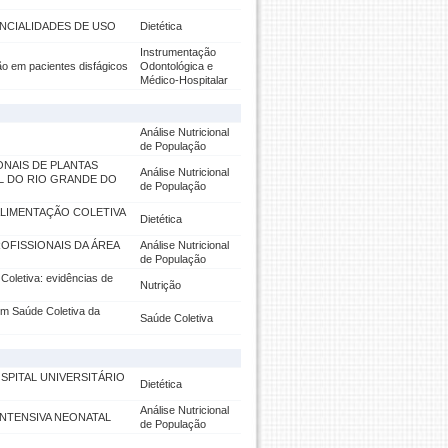
NCIALIDADES DE USO
Dietética
Instrumentação
ão em pacientes disfágicos
Odontológica e
Médico-Hospitalar
Análise Nutricional
de População
ONAIS DE PLANTAS
Análise Nutricional
L DO RIO GRANDE DO
de População
LIMENTAÇÃO COLETIVA
Dietética
OFISSIONAIS DA ÁREA
Análise Nutricional
de População
Coletiva: evidências de
Nutrição
em Saúde Coletiva da
Saúde Coletiva
SPITAL UNIVERSITÁRIO
Dietética
Análise Nutricional
INTENSIVA NEONATAL
de População