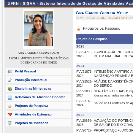
UFRN ›
SIGAA - Sistema Integrado de Gestão de Atividades A
Ana Carine Arruda Rolim
MDM - ESCOLA MULTICAMPI DE CI
Projetos de Pesquisa
Projeto de Pesquisa
2026
PVV24715-
GAMIFICAÇÃO NO CUID
ANA CARINE ARRUDA ROLIM
2026
DE UM MATERIAL EDUCA
ESCOLA MULTICAMPI DE CIÊNCIAS MÉDICAS
DO RIO GRANDE DO NORTE
2024
Perfil Pessoal
PVV21871-
INTELIGÊNCIA ARTIFIC
2024
NA ATENÇÃO PRIMÁRIA 
Produção Intelectual
PVV22521-
ANÁLISE DA ASSISTÊNCI
2024
DO SERIDÓ
Disciplinas Ministradas
PVV23033-
SER-TÃO + CUIDADO: impla
2024
idosas acamadas no interio
Relatórios de Atividade Docente
PVV23146-
Saúde nas Fronteiras da Ag
2024
Projetos de Pesquisa
Atividades de Extensão
2023
PVL20669-
AVALIAÇÃO DO POTENCI
Projetos de Monitoria
2023
DE SAÚDE DO RIO GRA
PVV20727-
PROPOSTA DE FLUXOGRA