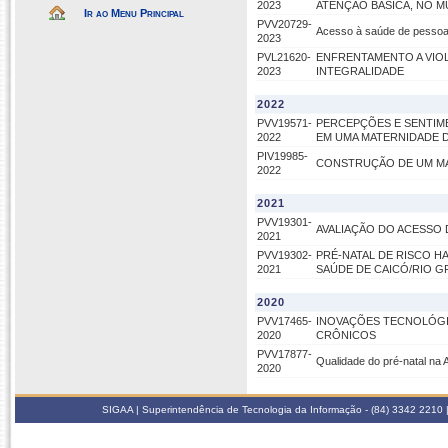
2023
ATENÇÃO BÁSICA, NO M
Ir ao Menu Principal
PVV20729-
Acesso à saúde de pessoa
2023
PVL21620-
ENFRENTAMENTO A VIOL
2023
INTEGRALIDADE
2022
PVV19571-
PERCEPÇÕES E SENTIM
2022
EM UMA MATERNIDADE 
PIV19985-
CONSTRUÇÃO DE UM MA
2022
2021
PVV19301-
AVALIAÇÃO DO ACESSO 
2021
PVV19302-
PRÉ-NATAL DE RISCO H
2021
SAÚDE DE CAICÓ/RIO 
2020
PVV17465-
INOVAÇÕES TECNOLÓGIC
2020
CRÔNICOS
PVV17877-
Qualidade do pré-natal na 
2020
SIGAA | Superintendência de Tecnologia da Informação - (84) 3342 2210 