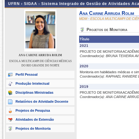
UFRN ›
SIGAA - Sistema Integrado de Gestão de Atividades A
Ana Carine Arruda Rolim
MDM - ESCOLA MULTICAMPI DE CI
Projetos de Monitoria
Título
2021
PROJETO DE MONITORIA ACADÊMI
ANA CARINE ARRUDA ROLIM
Coordenador(a): BRUNA TEIXEIRA AV
ESCOLA MULTICAMPI DE CIÊNCIAS MÉDICAS
DO RIO GRANDE DO NORTE
2020
Monitoria em habilidades médicas e si
Perfil Pessoal
Coordenador(a): RAPHAEL RANIERE
Produção Intelectual
2019
Disciplinas Ministradas
PROJETO DE MONITORIA ACADÊMI
Coordenador(a): ANA CARINE ARRU
Relatórios de Atividade Docente
Projetos de Pesquisa
Atividades de Extensão
Projetos de Monitoria