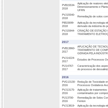
Aplicação de reatores ele
PVB15534-
Dimensionamento e Planta
2018
UFRN
PVJ15540-
Remediação de solos con
2018
PIB15699-
Aplicação da tecnologia e
2018
derivado da indústria do p
PVJ15944-
CRIAÇÃO DE ESTAÇÃO 
2018
TRATAMENTO ELETROQ
2017
APLICAÇÃO DE TECNOL
PVB13860-
TRATAMENTO DE COMP
2017
GERADA PELA INDÚSTR
PVJ14224-
Estudos de Processos Oxi
2017
PIJ14767-
Caracterização dos aspect
2017
do processo de dessalini
2016
PVG13130-
Redução de Toxicidade em
2016
Processos Oxidativos Av
PVJ13175-
Aplicação de tratamentos 
2016
contaminados por compost
PIJ13700-
Remediação de Solos Con
2016
Fenton
PVJ13819-
Aplicação da tecnologia e