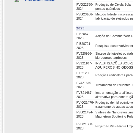
PVG22780-
Produção de Célula Solar d
2024
pontos quânticos
PVG23106-
Método hidrotérmico escal
2024
fabricação de eletrodos p
2023
PIB20572-
Adição de Combustíveis 
2023
PIB20721-
Pesquisa, desenvolvimen
2023
PVJ20936-
Sintese de fotoeletrocata
2023
biorecursos agrícolas
PVJ21107-
INVESTIGAÇÕES SOBRE
2023
AQUÍFEROS NO GEOSSÍ
PIB21203-
Reações radicalares para
2023
PVJ21340-
Tratamento de Efluentes 
2023
PVB21467-
Instrumentação analítica 
2023
alternativa para construç
PVIQ21476-
Produção de hidrogênio ve
2023
tratamento de aguas acop
PVG21494-
Síntese de Nanorevestime
2023
Magnetron Sputtering Puls
PVG21600-
Projeto PD&I – Planta Exp
2023