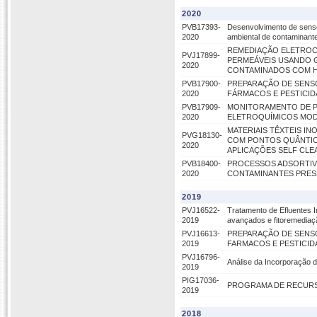
2020
PVB17393-
Desenvolvimento de senso
2020
ambiental de contaminan
REMEDIAÇÃO ELETROCI
PVJ17899-
PERMEÁVEIS USANDO 
2020
CONTAMINADOS COM H
PVB17900-
PREPARAÇÃO DE SENS
2020
FÁRMACOS E PESTICID
PVB17909-
MONITORAMENTO DE 
2020
ELETROQUÍMICOS MOD
MATERIAIS TÊXTEIS 
PVG18130-
COM PONTOS QUÂNTIC
2020
APLICAÇÕES SELF CLE
PVB18400-
PROCESSOS ADSORTIV
2020
CONTAMINANTES PRES
2019
PVJ16522-
Tratamento de Efluentes I
2019
avançados e fitoremediaç
PVJ16613-
PREPARAÇÃO DE SENS
2019
FARMACOS E PESTICID
PVJ16796-
Análise da Incorporação 
2019
PIG17036-
PROGRAMA DE RECURS
2019
2018