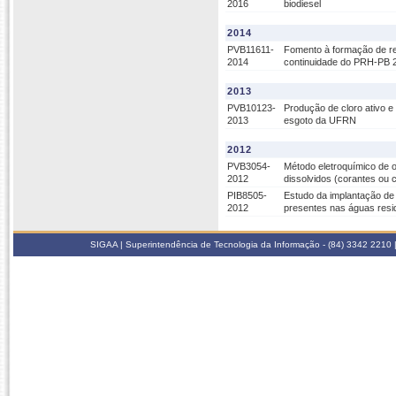
2016
biodiesel
2014
PVB11611-
Fomento à formação de r
2014
continuidade do PRH-PB 
2013
PVB10123-
Produção de cloro ativo e
2013
esgoto da UFRN
2012
PVB3054-
Método eletroquímico de 
2012
dissolvidos (corantes ou 
PIB8505-
Estudo da implantação de
2012
presentes nas águas resi
SIGAA | Superintendência de Tecnologia da Informação - (84) 3342 2210 