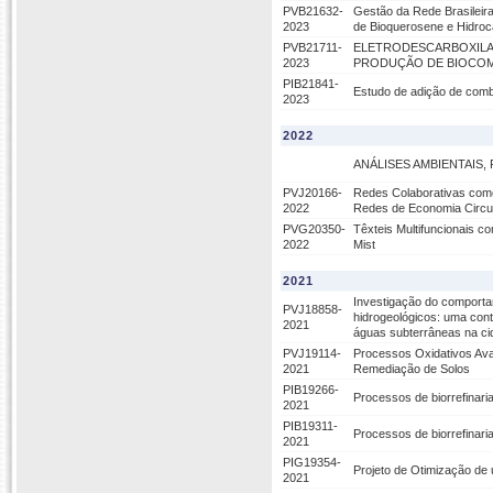
PVB21632-
Gestão da Rede Brasileira
2023
de Bioquerosene e Hidro
PVB21711-
ELETRODESCARBOXILA
2023
PRODUÇÃO DE BIOCOM
PIB21841-
Estudo de adição de comb
2023
2022
ANÁLISES AMBIENTAIS,
PVJ20166-
Redes Colaborativas com
2022
Redes de Economia Circu
PVG20350-
Têxteis Multifuncionais c
2022
Mist
2021
Investigação do comportam
PVJ18858-
hidrogeológicos: uma con
2021
águas subterrâneas na ci
PVJ19114-
Processos Oxidativos Ava
2021
Remediação de Solos
PIB19266-
Processos de biorrefinari
2021
PIB19311-
Processos de biorrefinari
2021
PIG19354-
Projeto de Otimização de
2021