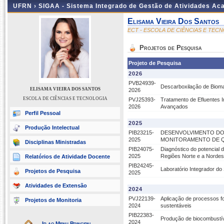
UFRN ›
SIGAA - Sistema Integrado de Gestão de Atividades A
Elisama Vieira Dos Santos
ECT - ESCOLA DE CIÊNCIAS E TEC
Projetos de Pesquisa
Projeto de Pesquisa
2026
PVB24939-
Descarboxilação de Biom
ELISAMA VIEIRA DOS SANTOS
2026
ESCOLA DE CIÊNCIAS E TECNOLOGIA
PVJ25393-
Tratamento de Efluentes 
2026
Avançados
Perfil Pessoal
2025
Produção Intelectual
PIB23215-
DESENVOLVIMENTO DO
2025
MONITORAMENTO DE Q
Disciplinas Ministradas
PIB24075-
Diagnóstico do potencial 
2025
Regiões Norte e a Nordes
Relatórios de Atividade Docente
PIB24245-
Laboratório Integrador do
Projetos de Pesquisa
2025
Atividades de Extensão
2024
PVJ22139-
Aplicação de processos fo
Projetos de Monitoria
2024
sustentáveis
PIB22383-
Produção de biocombustíve
2024
Ir ao Menu Principal