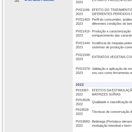
EXTRATO PIROLENHOSO 
2023
PVI21199-
EFEITO DO TRATAMENTO
2023
DIFERENTES PERÍODOS 
PVI21403-
Perfil do consumidor, anál
2023
diferentes condições de bem
PVI21415-
Produção e caracterização 
2023
enriquecimento das caracter
PVI21444-
Incidência de miopatia peito
2023
sistemas de produção comer
PVI21549-
EXTRATOS VEGETAIS COM
2023
PVI21579-
Validação e aplicação de mo
2023
seu uso como ferramenta no
2022
PII19367-
EFEITOS DA ESTIMULAÇ
2022
MATRIZES SUÍNAS
PVI19528-
Qualidade e classificação 
2022
PII19529-
Técnicas de conservação da
2022
PVI19583-
Beldoega (Portulaca olerac
2022
modulação intestinal e bem-