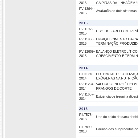
2016
CAIPIRAS DA LINHAGEM 
PVI13644-
Avaliação de dois sistemas 
2016
2015
PVI11922-
USO DO FARELO DE RES
2015
PVI11966-
ENRIQUECIMENTO DA CAR
2015
TERMINAÇÃO PRODUZIDO
PVI12609-
BALANÇO ELETROLÍTICO PA
2015
CRESCIMENTO E TERMI
2014
PII11030-
POTENCIAL DE UTILIZAÇ
2014
EXÓGENAS NA NUTRIÇÃO
PVI11294-
VALORES ENERGÉTICOS 
2014
FRANGOS DE CORTE
PVI11657-
Exigência de treonina diges
2014
2013
PIL7578-
Uso do caldo de cana desidr
2013
PIL7899-
Farinha dos subprodutos do
2013