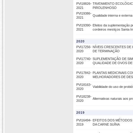
PVI18826-
TRATAMENTO ECOLÓGICO
2021
PIROLENHOSO
PVI19386-
Qualidade interna e extern
2021
PVI19390-
Efeitos da suplementação pr
2021
cordeiros mestiços Santa I
2020
PVI17256-
NÍVEIS CRESCENTES DE
2020
DE TERMINAÇÃO
PVI17740-
SUPLEMENTAÇÃO DE SIM
2020
QUALIDADE DE OVOS DE C
PVI17842-
PLANTAS MEDICINAIS CO
2020
MELHORADORES DE DES
PVI18163-
Viabilidade do uso de probi
2020
PVI18238-
Alternativas naturais aos p
2020
2019
PVI16494-
EFEITOS DOS MÉTODOS 
2019
DA CARNE SUÍNA