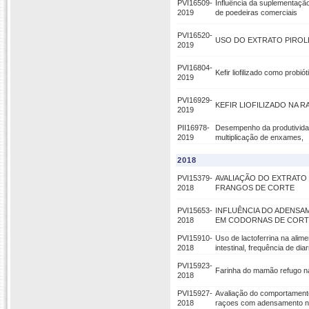
PVI16509-
Influência da suplementaçã
2019
de poedeiras comerciais
PVI16520-
USO DO EXTRATO PIROL
2019
PVI16804-
Kefir liofilizado como prob
2019
PVI16929-
KEFIR LIOFILIZADO NA
2019
PII16978-
Desempenho da produtividade
2019
multiplicação de enxames,
2018
PVI15379-
AVALIAÇÃO DO EXTRATO
2018
FRANGOS DE CORTE
PVI15653-
INFLUÊNCIA DO ADENS
2018
EM CODORNAS DE CORT
PVI15910-
Uso de lactoferrina na alim
2018
intestinal, frequência de dia
PVI15923-
Farinha do mamão refugo n
2018
PVI15927-
Avaliação do comportamento
2018
raçoes com adensamento nu