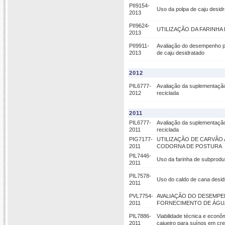
PII9154-
Uso da polpa de caju desidr
2013
PII9624-
UTILIZAÇÃO DA FARINH
2013
PII9911-
Avaliação do desempenho pr
2013
de caju desidratado
2012
PIL6777-
Avaliação da suplementação
2012
reciclada
2011
PIL6777-
Avaliação da suplementação
2011
reciclada
PIG7177-
UTILIZAÇÃO DE CARVÃO 
2011
CODORNA DE POSTURA
PIL7446-
Uso da farinha de subprodu
2011
PIL7578-
Uso do caldo de cana desidr
2011
PVL7754-
AVALIAÇÃO DO DESEMP
2011
FORNECIMENTO DE ÁGU
PIL7886-
Viabilidade técnica e econô
2011
cajueiro para suínos em cr