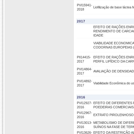
PVI15941-
Liofilização de base láctea
2018
2017
EFEITO DE RAÇÕES ENR
RENDIMENTO DE CARCAÇA D
IDADE
VIABILIDADE ECONOMIC
CODORNAS EUROPEIAS (Cot
PII14415-
EFEITO DE RAÇÕES ENR
2017
PERFIL LIPÍDICO DA CARN
PVI14864-
AVALIAÇÃO DE DENSIDA
2017
PVI14892-
Viabilidade Econômica do u
2017
2016
PVI12927-
EFEITO DE DIFERENTES 
2016
POEDEIRAS COMERCIAIS
PVI12967-
EXTRATO PIROLENHOSO
2016
PVI13013-
METABOLISMO DE DIFER
2016
SUÍNOS NA FASE DE TE
PVI13626-
EFEITO DA RESTRIÇÃO 