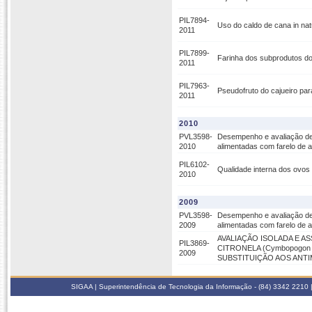
PIL7894-
Uso do caldo de cana in na
2011
PIL7899-
Farinha dos subprodutos do
2011
PIL7963-
Pseudofruto do cajueiro par
2011
2010
PVL3598-
Desempenho e avaliação de
2010
alimentadas com farelo de 
PIL6102-
Qualidade interna dos ovos
2010
2009
PVL3598-
Desempenho e avaliação de
2009
alimentadas com farelo de 
AVALIAÇÃO ISOLADA E AS
PIL3869-
CITRONELA (Cymbopogon 
2009
SUBSTITUIÇÃO AOS ANT
SIGAA | Superintendência de Tecnologia da Informação - (84) 3342 2210 