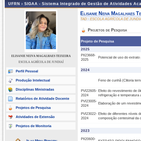
UFRN ›
SIGAA - Sistema Integrado de Gestão de Atividades A
Elisanie Neiva Magalhaes Te
TAD - ESCOLA AGRÍCOLA DE JUNDIA
Projetos de Pesquisa
Projeto de Pesquisa
2025
PII23668-
ELISANIE NEIVA MAGALHAES TEIXEIRA
Potencial de uso do extrat
2025
ESCOLA AGRÍCOLA DE JUNDIAÍ
2024
Perfil Pessoal
Produção Intelectual
Feno de cunhã (Clitoria te
Disciplinas Ministradas
PVI22605-
Efeito do revestimento de ó
2024
refrigeração e temperatura
Relatórios de Atividade Docente
PVI23005-
Elaboração de um revestimen
2024
Projetos de Pesquisa
PVI23022-
Efeito de diferentes nívei
Atividades de Extensão
2024
composição centesimal da c
Projetos de Monitoria
2023
PII20600-
Ir ao Menu Principal