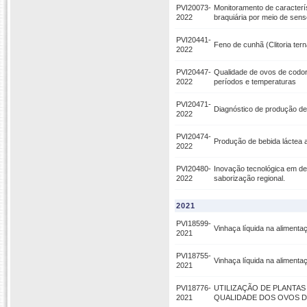
PVI20073-
Monitoramento de caracterí
2022
braquiária por meio de sen
PVI20441-
Feno de cunhã (Clitoria te
2022
PVI20447-
Qualidade de ovos de codorn
2022
períodos e temperaturas
PVI20471-
Diagnóstico de produção de 
2022
PVI20474-
Produção de bebida láctea a
2022
PVI20480-
Inovação tecnológica em de
2022
saborização regional.
2021
PVI18599-
Vinhaça líquida na aliment
2021
PVI18755-
Vinhaça líquida na alimenta
2021
PVI18776-
UTILIZAÇÃO DE PLANTA
2021
QUALIDADE DOS OVOS D