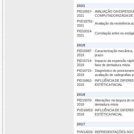
2021
PID18557-
AVALIAÇÃO DA ESPESS
2021
COMPUTADORIZADA DE 
PVD18781-
Avaliação da resistência a
2021
PID19314-
Correlação entre os estági
2021
2019
PID16587-
Caracterização mecânica, 
2019
prazo
PID16714-
Impacto da expansão rápid
2019
fase de dentadura mista
PID16715-
Diagnóstico do posicionam
2019
avaliação de radiografias
PID16862-
INFLUÊNCIA DE DIFERE
2019
ESTÉTICA FACIAL
2018
PID15070-
Alterações na largura do s
2018
dentadura mista
PVD16053-
INFLUÊNCIA DE DIFERE
2018
ESTÉTICA FACIAL
2017
PVN14033-
REPRESENTAÇÕES SOCIA