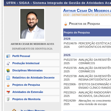
UFRN ›
SIGAA - Sistema Integrado de Gestão de Atividades A
Arthur Cesar De Medeiros 
DOD - DEPARTAMENTO DE ODONT
Projetos de Pesquisa
Projeto de Pesquisa
2026
PVD24678-
PERCEPÇÃO ESTÉTICA 
ARTHUR CESAR DE MEDEIROS ALVES
2026
ORTODÔNTICOS INTER
DEPARTAMENTO DE ODONTOLOGIA
2025
Perfil Pessoal
PVD23734-
AVALIAÇÃO DA RESISTÊ
Produção Intelectual
2025
CERÂMICOS
PVD23735-
AVALIAÇÃO DA RESISTÊ
Disciplinas Ministradas
2025
CERÂMICOS
PVD23738-
AVALIAÇÃO DA RESISTÊ
Relatórios de Atividade Docente
2025
RESINA ORTODÔNTICA 
PID23906-
EFEITOS DA EXPANSÃO 
Projetos de Pesquisa
2025
ENSAIO CLÍNICO RAND
Atividades de Extensão
PID23913-
AVALIAÇÃO RADIOGRÁFI
2025
INCISIVOS, DA LÍNGUA
Projetos de Monitoria
PID24299-
Alterações no crescimento 
2025
uma revisão de escopo
Ir ao Menu Principal