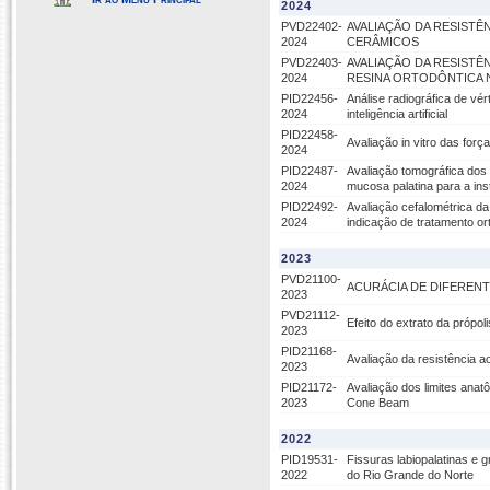
2024
PVD22402-
AVALIAÇÃO DA RESISTÊ
2024
CERÂMICOS
PVD22403-
AVALIAÇÃO DA RESISTÊ
2024
RESINA ORTODÔNTICA 
PID22456-
Análise radiográfica de vé
2024
inteligência artificial
PID22458-
Avaliação in vitro das for
2024
PID22487-
Avaliação tomográfica dos 
2024
mucosa palatina para a in
PID22492-
Avaliação cefalométrica da
2024
indicação de tratamento or
2023
PVD21100-
ACURÁCIA DE DIFEREN
2023
PVD21112-
Efeito do extrato da própo
2023
PID21168-
Avaliação da resistência 
2023
PID21172-
Avaliação dos limites anat
2023
Cone Beam
2022
PID19531-
Fissuras labiopalatinas e 
2022
do Rio Grande do Norte