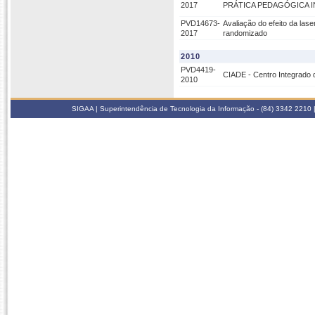
2017
PRÁTICA PEDAGÓGICA 
PVD14673-
Avaliação do efeito da las
2017
randomizado
2010
PVD4419-
CIADE - Centro Integrado 
2010
SIGAA | Superintendência de Tecnologia da Informação - (84) 3342 2210 