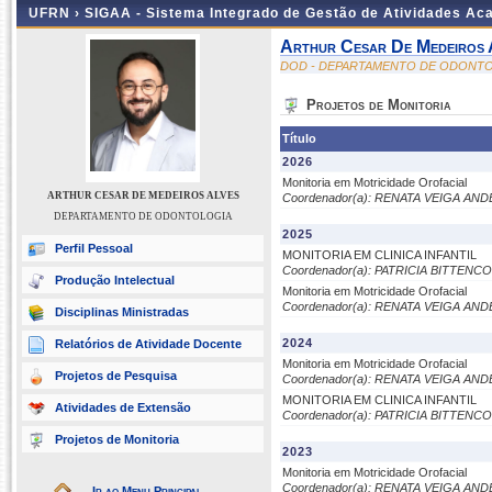
UFRN ›
SIGAA - Sistema Integrado de Gestão de Atividades A
Arthur Cesar De Medeiros 
DOD - DEPARTAMENTO DE ODONT
Projetos de Monitoria
Título
2026
Monitoria em Motricidade Orofacial
ARTHUR CESAR DE MEDEIROS ALVES
Coordenador(a): RENATA VEIGA AN
DEPARTAMENTO DE ODONTOLOGIA
2025
Perfil Pessoal
MONITORIA EM CLINICA INFANTIL
Coordenador(a): PATRICIA BITTE
Produção Intelectual
Monitoria em Motricidade Orofacial
Coordenador(a): RENATA VEIGA AN
Disciplinas Ministradas
2024
Relatórios de Atividade Docente
Monitoria em Motricidade Orofacial
Projetos de Pesquisa
Coordenador(a): RENATA VEIGA AN
MONITORIA EM CLINICA INFANTIL
Atividades de Extensão
Coordenador(a): PATRICIA BITTE
Projetos de Monitoria
2023
Monitoria em Motricidade Orofacial
Coordenador(a): RENATA VEIGA AN
Ir ao Menu Principal