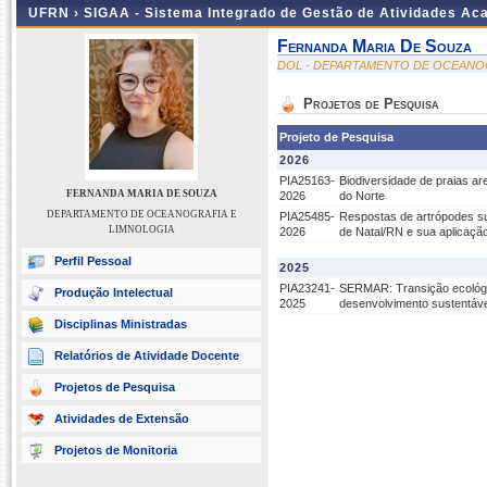
UFRN ›
SIGAA - Sistema Integrado de Gestão de Atividades A
Fernanda Maria De Souza
DOL - DEPARTAMENTO DE OCEANO
Projetos de Pesquisa
Projeto de Pesquisa
2026
PIA25163-
Biodiversidade de praias are
FERNANDA MARIA DE SOUZA
2026
do Norte
DEPARTAMENTO DE OCEANOGRAFIA E
PIA25485-
Respostas de artrópodes su
LIMNOLOGIA
2026
de Natal/RN e sua aplicaçã
Perfil Pessoal
2025
PIA23241-
SERMAR: Transição ecológi
Produção Intelectual
2025
desenvolvimento sustentáve
Disciplinas Ministradas
Relatórios de Atividade Docente
Projetos de Pesquisa
Atividades de Extensão
Projetos de Monitoria